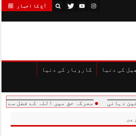
آج کا اخبار
یل کی دنیا
کاروبار کی دنیا
معرکہ حق میں اللہ کے فضل سے اپنے سے کئی گ
یں