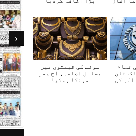
کا آغاز
بڑا اضافہ کردیا
‹
ی تمام
سونے کی قیمتوں میں
اکستان
مسلسل اضافہ، آج پھر
ارب ڈالر کی
مہنگا ہوگیا
جرأت لاہور 05مئی 2026
ر