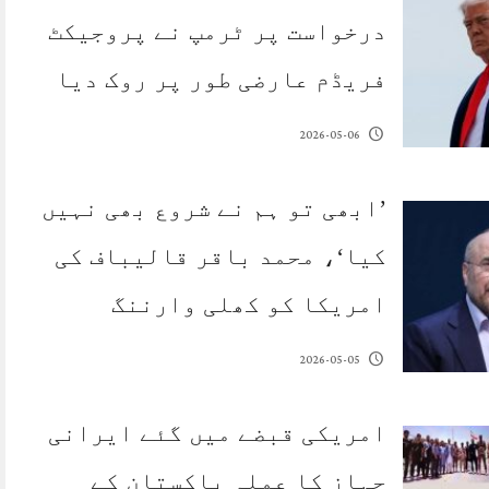
درخواست پر ٹرمپ نے پروجیکٹ
فریڈم عارضی طور پر روک دیا
2026-05-06
’ابھی تو ہم نے شروع بھی نہیں
کیا‘، محمد باقر قالیباف کی
امریکا کو کھلی وارننگ
2026-05-05
امریکی قبضے میں گئے ایرانی
جہاز کا عملہ پاکستان کے