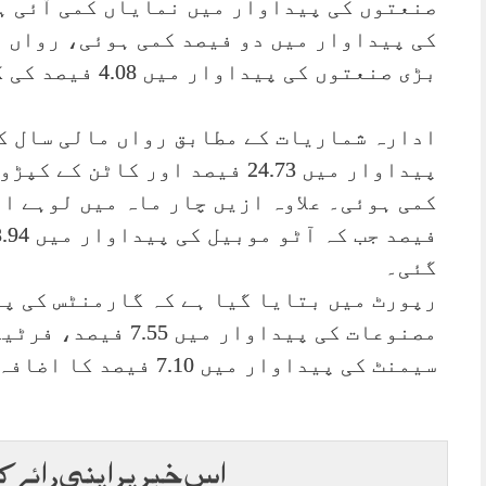
کی پیداوار میں دو فیصد کمی ہوئی، رواں م
بڑی صنعتوں کی پیداوار میں 4.08 فیصد کی کمی ریکارڈ کی گئی۔
ادارہ شماریات کے مطابق رواں مالی سال کے
گئی۔
سیمنٹ کی پیداوار میں 7.10 فیصد کا اضافہ بھی ہوا۔
اس خبر پر اپنی رائے ک