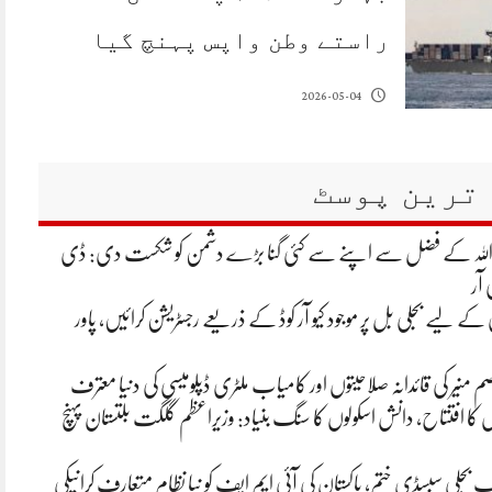
راستے وطن واپس پہنچ گیا
2026-05-04
ترین پوسٹ
 اللہ کے فضل سے اپنے سے کئی گنا بڑے دشمن کو شکست دی: ڈی
 آر
ے لیے بجلی بل پر موجود کیو آر کوڈ کے ذریعے رجسٹریشن کرائیں، پاور
م منیر کی قائدانہ صلاحیتوں اور کامیاب ملٹری ڈپلومیسی کی دنیا معترف
ں کا افتتاح، دانش اسکولوں کا سنگ بنیاد: وزیراعظم گلگت بلتستان پہنچ
تک بجلی سبسڈی ختم، پاکستان کی آئی ایم ایف کو نیا نظام متعارف کرانیکی