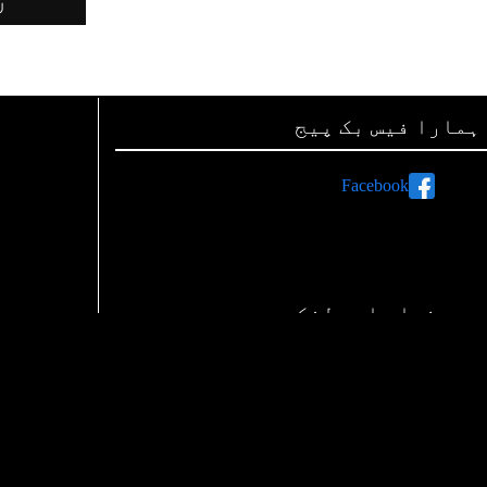
ہمارا فیس بک پیج
Facebook
ہم صفحات اور لنکس
رات پر اشتہارات دینے کی معلومات
اپنی تحریریں بھجوائیے
ہم سے رابطہ