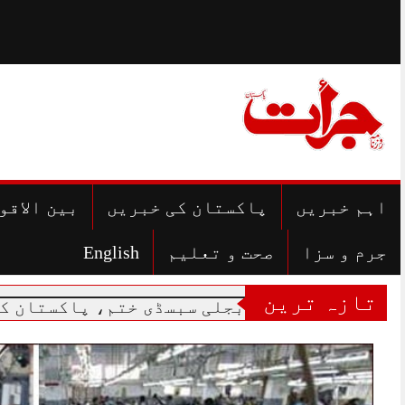
Skip
to
content
اہم خبریں
پاکستان کی خبریں
بین الاقو
جرم و سزا
صحت و تعلیم
English
تازہ ترین