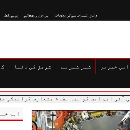
جرات پر اشتہارات دینے کی معلومات
اپنی تحریریں بھجوائیے
ہم سے رابطہ
امی خبریں
شہر شہر سے
شوبز کی دنیا
کھ
اہم خبر