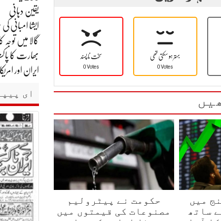
یقین دہانی
گالا میں توجہ کا
بھارت کا پاکست
بہتر ہو سکتی تھی
سخت نا پسند
0 Votes
0 Votes
ایران اور امر
ای پیپر
یں
ج میں
حکومت نے پیٹرولیم
ے ساتھ
مصنوعات کی قیمتوں میں