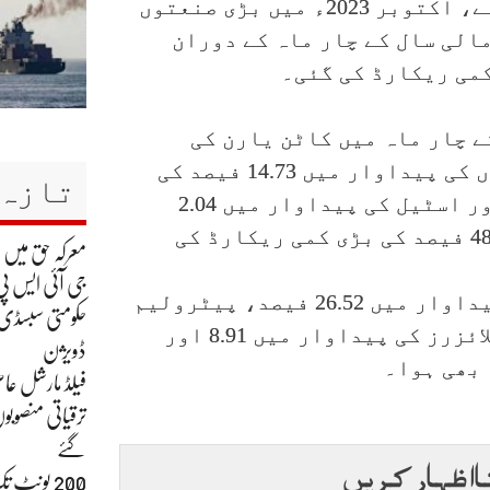
صنعتوں کی پیداوار میں نمایاں کمی آئی ہے، اکتوبر 2023ء میں بڑی صنعتوں
الی سال کے چار ماہ کے دوران
 چار ماہ میں کاٹن یارن کی
پیداوار میں 24.73 فیصد اور کاٹن کے کپڑوں کی پیداوار میں 14.73 فیصد کی
تازہ 
کمی ہوئی۔ علاوہ ازیں چار ماہ میں لوہے اور اسٹیل کی پیداوار میں 2.04
فیصد جب کہ آٹو موبیل کی پیداوار میں 48.94 فیصد کی بڑی کمی ریکارڈ کی
معرکہ حق میں
جی آئی ایس پی
رپورٹ میں بتایا گیا ہے کہ گارمنٹس کی پیداوار میں 26.52 فیصد، پیٹرولیم
حکومتی سبسڈی ک
مصنوعات کی پیداوار میں 7.55 فیصد، فرٹیلائزرز کی پیداوار میں 8.91 اور
ڈویژن
فیلڈ مارشل عاص
ترقیاتی منصوبو
گئے
ا اظہار کریں
200 یونٹ 