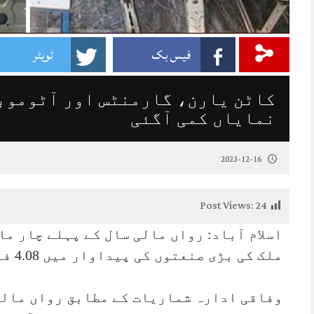
فیس بک
ٹویٹر
کاٹن یارن، گارمنٹس اور آٹوموب
نمایاں کمی آگئی
2023-12-16
Post Views:
24
اسلام آباد: رواں مالی سال کے پہلے چار ما
ملک کی بڑی صنعتوں کی پیداوار میں 4.08 فیصد کی کمی واقع ہوئی ہے۔