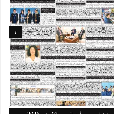
›
وزنامہ جرأت لاہور 03مئی 2026