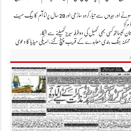
ایشا امبانی کی سونے اور ہیروں سے تیار کردہ ساڑھی اور 20 سال پرانا آم کا بیگ میٹ
 مرکز
ان کیساتھ کسی بھی کھیل کی دوطرفہ سیریز کھیلنے سے انکار
یکا ممکنہ جنگ بندی معاہدے کے قریب پہنچ گئے، امریکی میڈیا کا دعویٰ