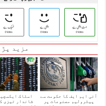
بہت اچھی ہے
اچھی ہے
ٹھیک ہے
0 Votes
0 Votes
0 Votes
مزید پڑھ
آئی ایم ایف کا حکومت سے
اسٹاک ایکسچین
پیٹرولیم مصنوعات پر
شاندار تیزی ک