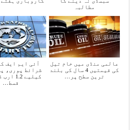
سبسڈی نہ دینے کا
کاروباری ہفتے 
مطالبہ
عالمی منڈی میں خام تیل
آئی ایم ایف ک
کی قیمتیں 4 سال کی بلند
شرائط پوری، پ
ترین سطح پر…
کیلیے 1.2 
قسط…
ہور 07 مئی2026
روزنامہ 