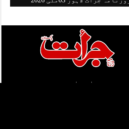
ہمارے بارے میں
قوائد و ضوابط
کاپی رائٹس
ہمارے بارے میں