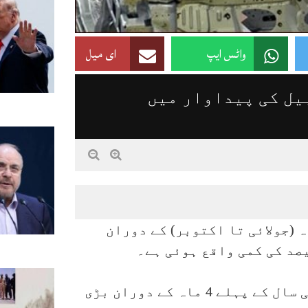
واٹس ایپ
ای میل
یل کی پیداوار میں
ہ (جولائی تا اکتوبر) کے دوران
وفاقی ادارہ شماریات کے مطابق رواں مالی سال کے پہلے 4 ماہ کے دوران بڑی