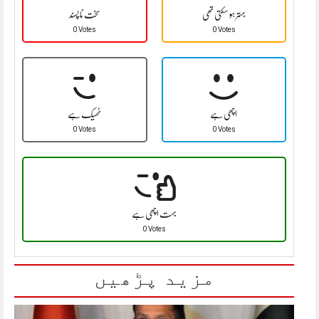
بہتر ہو سکتی تھی
سخت نا پسند
0 Votes
0 Votes
اچھی ہے
ٹھیک ہے
0 Votes
0 Votes
بہت اچھی ہے
0 Votes
مزید پڑھیں