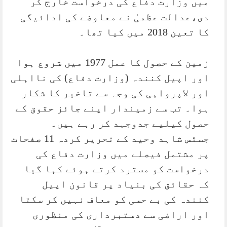
میں وزارت دفاع کی درخواست خارج کر
دی،عدالت عظمیٰ نے معاوضے کی ادائیگی
کا تعین 2018 میں کیا تھا۔
زمین کے حصول کا عمل 1977 میں شروع ہوا
اور اپیل کنندہ (وزارت دفاع) کی نااہلی
اور لاپرواہی کی وجہ سے تاخیر کا شکار
ہوا۔ تب سے زمیندار اپنے جائز حقوق کے
حصول کیلیے جدوجہد کر رہے ہیں۔
جسٹس شاہد وحید کے تحریر کردہ 11 صفحات
پر مشتمل فیصلے میں وزارت دفاع کی
درخواست کو مسترد کرتے ہوئے کہا گیا
کہ حقائق کی بنیاد پر قانون اپیل
کنندہ کی بے حسی کو معاف نہیں کر سکتا
اور اراضی سے دستبرداری کی منظوری