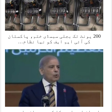
200 یونٹ تک بجلی سبسڈی ختم، پاکستان
کی آئی ایم ایف کو نیا نظام…
ایران اور امریکا کے درمیان بات چیت