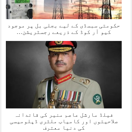
حکومتی سبسڈی کے لیے بجلی بل پر موجود
کیو آر کوڈ کے ذریعے رجسٹریشن…
فیلڈ مارشل عاصم منیر کی قائدانہ
صلاحیتوں اور کامیاب ملٹری ڈپلومیسی
کی دنیا معترف