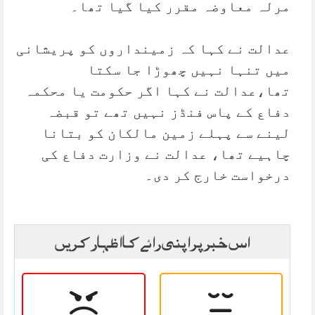
مرلہ معاوضہ مقرر کیا گیا تھا۔
عدالت نے کہا کہ زمینداروں کو پریشانی
میں تنہا نہیں چھوڑا جا سکتا
تھا،عدالت نے کہا اگر حکومت یا محکمہ
دفاع کے پاس فنڈز نہیں تھے تو قبضہ
لینے سے پہلے زمین مالکان کو بتانا
چاہیے تھا، عدالت نے وزارت دفاع کی
درخواست خارج کر دی۔
اس خبر پر اپنی رائے کا اظہار کریں