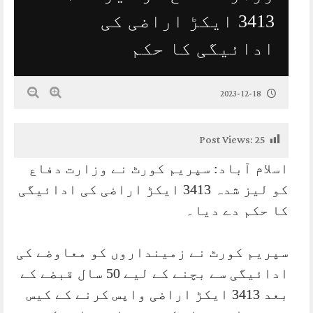
3413 ایکڑ اراضی کی
ادائیگی کا حکم
2023-12-18
Post Views:
25
اسلام آباد: سپریم کورٹ نے وزارت دفاع
کو لیز شدہ 3413 ایکڑ اراضی کی ادائیگی
کا حکم دے دیا۔
سپریم کورٹ نے زمینداروں کو معاوضے کی
ادائیگی سے بچنے کے لیے 50 سال قبضے کے
بعد 3413 ایکڑ اراضی واپس کرنے کے کیس