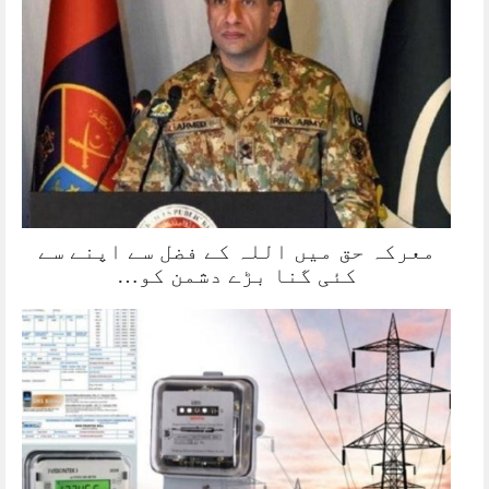
معرکہ حق میں اللہ کے فضل سے اپنے سے
کئی گنا بڑے دشمن کو…