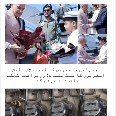
ترقیاتی منصوبوں کا افتتاح، دانش
اسکولوں کا سنگ بنیاد: وزیراعظم گلگت
بلتستان پہنچ گئے