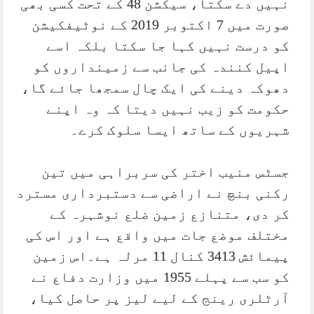
نہیں دے سکتا، سیکشن 48 کے تحت کسی بھی
صورت میں 7 اکتوبر 2019 کے نوٹیفکیشن
کو درست نہیں کہا جا سکتا بلکہ اسے
اپیل کنندہ کی جانب سے زمینداروں کو
دھوکہ دینے کی ایک چال سمجھا جائے گا،
حکومت کو زیب نہیں دیتا کہ وہ اپنے
شہریوں کے ساتھ ایسا سلوک کرے۔
جسٹس منیب اختر کی سربراہی میں تین
رکنی بنچ نے اراضی سے دستبرداری مسترد
کر دی، متنازع زمین ضلع نوشہرہ کے
مختلف موضع جات میں واقع ہے اور اس کی
پیمائش 3413 کنال 11 مرلہ ہے۔اس زمین
کو سب سے پہلے 1955 میں وزارت دفاع نے
آرٹلری رینج کے لیے لیز پر حاصل کیا،