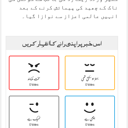
ناک کے چھید کی پیمائش کرنے کے بعد
انہیں عالمی اعزاز سے نوازا گیا۔
اس خبر پر اپنی رائے کا اظہار کریں
بہتر ہو سکتی تھی
سخت نا پسند
0 Votes
0 Votes
اچھی ہے
ٹھیک ہے
0 Votes
0 Votes