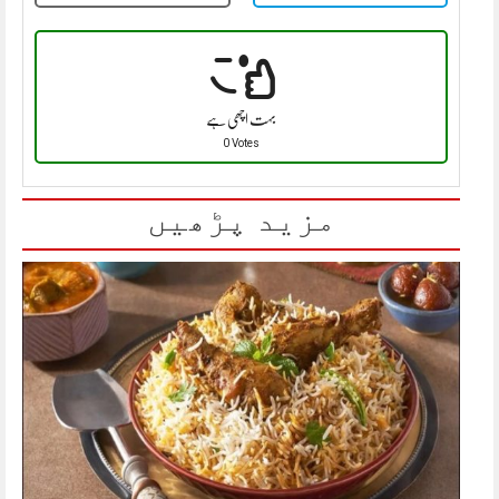
بہت اچھی ہے
0 Votes
مزید پڑھیں