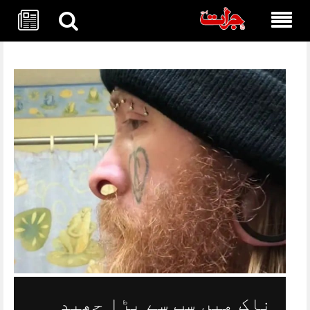
Skip
to
content
ناک میں سب سے بڑا چھید