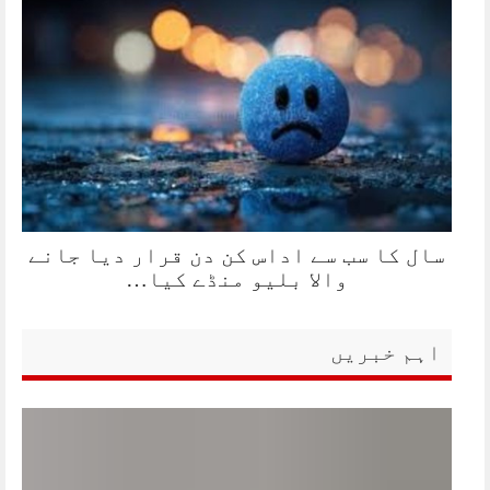
سال کا سب سے اداس کن دن قرار دیا جانے
والا بلیو منڈے کیا…
اہم خبریں