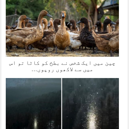
چین میں ایک شخص نے بطخ کو کاٹا تو اس
میں سے لاکھوں روپوں…