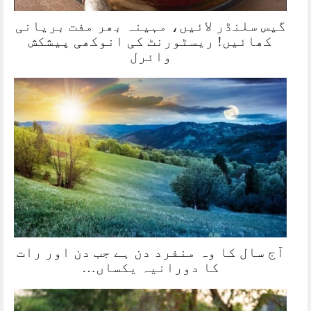
گیس سلنڈر لائیں، مہینہ بھر مفت بریانی
کھائیں! ریسٹورنٹ کی انوکھی پیشکش
وائرل
آج سال کا وہ منفرد دن ہے جب دن اور رات
کا دورانیہ یکساں…