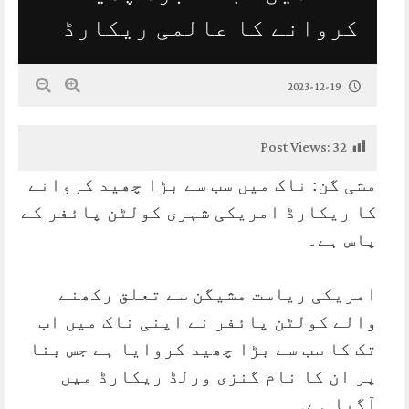
کروانے کا عالمی ریکارڈ
2023-12-19
Post Views:
32
مشی گن: ناک میں سب سے بڑا چھید کروانے
کا ریکارڈ امریکی شہری کولٹن پائفر کے
پاس ہے۔
امریکی ریاست مشیگن سے تعلق رکھنے
والے کولٹن پائفر نے اپنی ناک میں اب
تک کا سب سے بڑا چھید کروایا ہے جس بنا
پر ان کا نام گنزی ورلڈ ریکارڈ میں
آگیا ہے۔