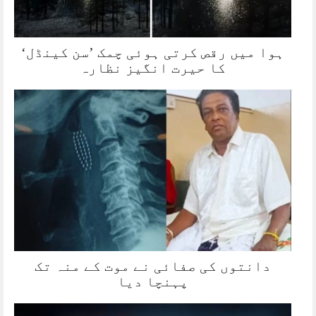
ہوا میں رقص کرتی ہوئی چمک ’سن کینڈل‘
کا حیرت انگیز نظارہ
دانتوں کی صفائی نے موت کے منہ تک
پہنچا دیا