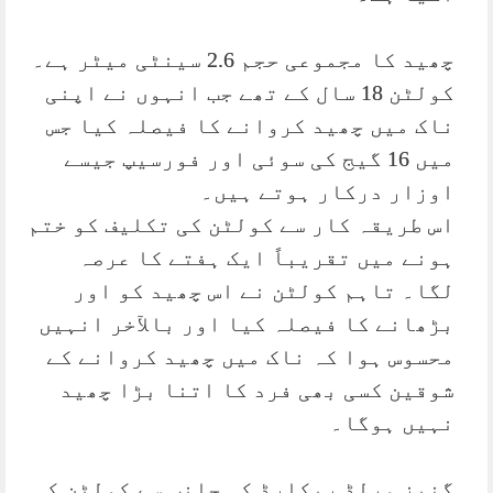
چھید کا مجموعی حجم 2.6 سینٹی میٹر ہے۔
کولٹن 18 سال کے تھے جب انہوں نے اپنی
ناک میں چھید کروانے کا فیصلہ کیا جس
میں 16 گیج کی سوئی اور فورسیپ جیسے
اوزار درکار ہوتے ہیں۔
اس طریقہ کار سے کولٹن کی تکلیف کو ختم
ہونے میں تقریباً ایک ہفتے کا عرصہ
لگا۔ تاہم کولٹن نے اس چھید کو اور
بڑھانے کا فیصلہ کیا اور بالآخر انہیں
محسوس ہوا کہ ناک میں چھید کروانے کے
شوقین کسی بھی فرد کا اتنا بڑا چھید
نہیں ہوگا۔
گنیز ورلڈ ریکارڈ کی جانب سے کولٹن کی