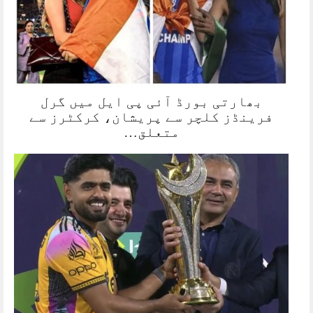
بھارتی بورڈ آئی پی ایل میں گرل
فرینڈز کلچر سے پریشان، کرکٹرز سے
متعلق…