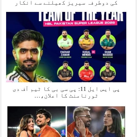
کی دوطرفہ سیریز کھیلنے سے انکار
پی ایس ایل 11: پی سی بی کا ٹیم آف دی
ٹورنامنٹ کا اعلان،…