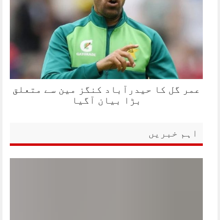
عمر گل کا حیدرآباد کنگز مین سے متعلق
بڑا بیان آگیا
اہم خبریں