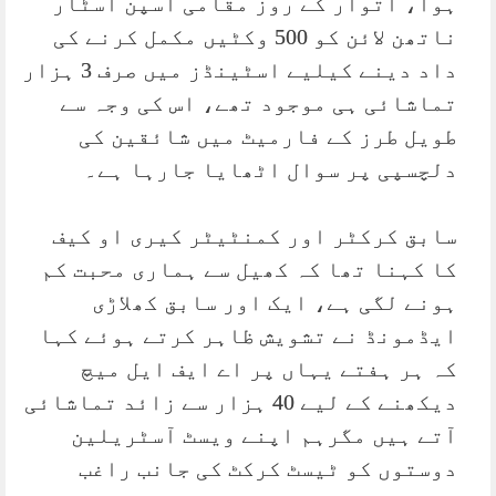
ہوا، اتوار کے روز مقامی اسپن اسٹار
ناتھن لائن کو 500 وکٹیں مکمل کرنے کی
داد دینے کیلیے اسٹینڈز میں صرف 3 ہزار
تماشائی ہی موجود تھے، اس کی وجہ سے
طویل طرز کے فارمیٹ میں شائقین کی
دلچسپی پر سوال اٹھایا جارہا ہے۔
سابق کرکٹر اور کمنٹیٹر کیری او کیف
کا کہنا تھا کہ کھیل سے ہماری محبت کم
ہونے لگی ہے، ایک اور سابق کھلاڑی
ایڈمونڈ نے تشویش ظاہر کرتے ہوئے کہا
کہ ہر ہفتے یہاں پر اے ایف ایل میچ
دیکھنے کے لیے 40 ہزار سے زائد تماشائی
آتے ہیں مگرہم اپنے ویسٹ آسٹریلین
دوستوں کو ٹیسٹ کرکٹ کی جانب راغب