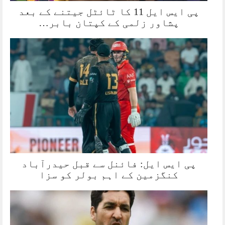
پی ایس ایل 11 کا ٹائٹل جیتنے کے بعد
پشاور زلمی کے کپتان بابر…
پی ایس ایل: فائنل سے قبل حیدرآباد
کنگزمین کے اہم بولر کو سزا