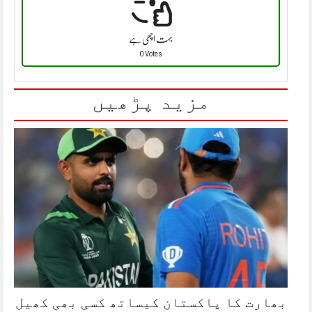
بہت اچھی ہے
0 Votes
مزید پڑھیں
بھارت کا پاکستان کیساتھ کسی بھی کھیل