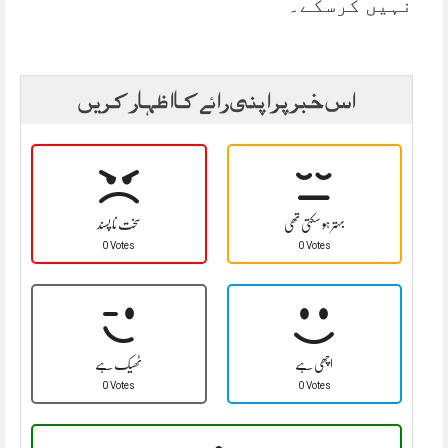
نہیں کرسکے۔
اس خبر پر اپنی رائے کا اظہار کریں
بہتر ہو سکتی تھی
سخت نا پسند
0 Votes
0 Votes
اچھی ہے
ٹھیک ہے
0 Votes
0 Votes