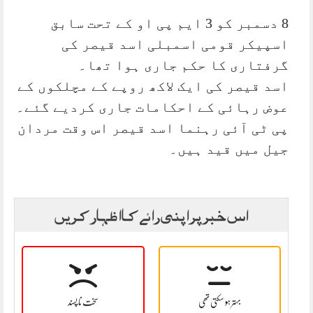
8 دسمبر کو 3 ایم پی او کے تحت سابق
اسپیکر قومی اسمبلی اسد قیصر کی
گرفتاری کا حکم جاری ہوا تھا۔
اسد قیصر کی ایک لاکھ روپے کے مچلکوں کے
عوض رہائی کے احکامات جاری کردیے گئے۔
پی ٹی آئی رہنما اسد قیصر اس وقت مردان
جیل میں قید ہیں۔
اس خبر پر اپنی رائے کا اظہار کریں
بہتر ہو سکتی تھی
سخت نا پسند