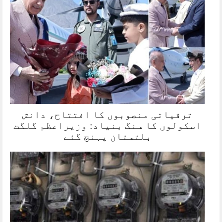
ترقیاتی منصوبوں کا افتتاح، دانش
اسکولوں کا سنگ بنیاد: وزیراعظم گلگت
بلتستان پہنچ گئے