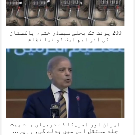
200 یونٹ تک بجلی سبسڈی ختم، پاکستان
کی آئی ایم ایف کو نیا نظام…
ایران اور امریکا کے درمیان بات چیت
جلد مستقل امن میں بدلے گی، وزیر…