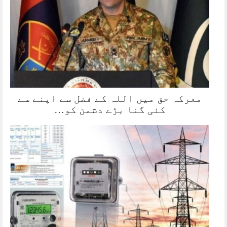
معرکہ حق میں اللہ کے فضل سے اپنے سے
کئی گنا بڑے دشمن کو…