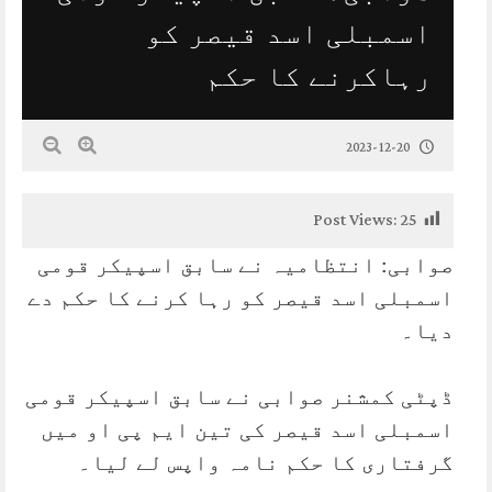
اسمبلی اسد قیصر کو
رہاکرنے کا حکم
2023-12-20
Post Views:
25
صوابی: انتظامیہ نے سابق اسپیکر قومی
اسمبلی اسد قیصر کو رہا کرنے کا حکم دے
دیا۔
ڈپٹی کمشنر صوابی نے سابق اسپیکر قومی
اسمبلی اسد قیصر کی تین ایم پی او میں
گرفتاری کا حکم نامہ واپس لے لیا۔