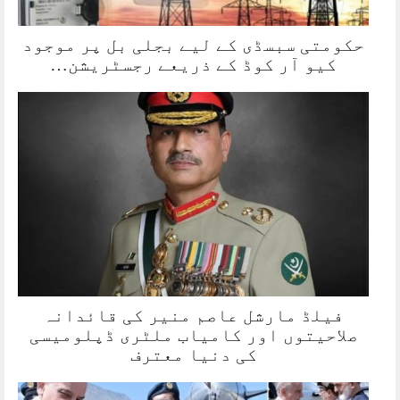
حکومتی سبسڈی کے لیے بجلی بل پر موجود
کیو آر کوڈ کے ذریعے رجسٹریشن…
فیلڈ مارشل عاصم منیر کی قائدانہ
صلاحیتوں اور کامیاب ملٹری ڈپلومیسی
کی دنیا معترف