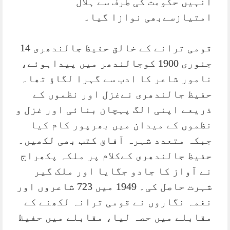
انہیں حکومت کی طرف سے ہلال
امتیازسےبھی نوازا گیا۔
قومی ترانے کے خالق حفیظ جالندھری 14
جنوری 1900 کوجالندھر میں پیداہوئے،
نامور شاعر کا ادب سے گہرا لگاؤ تھا۔
حفیظ جالندھری نےغزل اور نظموں کے
ذریعے اپنی الگ پہچان بنائی اور غزل و
نظموں کے میدان میں بھرپور کام کیا
جبکہ متعدد شہرہ آفاق کتب بھی لکھیں۔
حفیظ جالندھری کےکلام پر ملکہ پکھراج
نے آواز کا جادو جگایا اور ملک گیر
شہرت حاصل کی۔ 1949 میں 723 شاعروں اور
نغمہ نگاروں نے قومی ترانہ لکھنے کے
مقابلے میں حصہ لیا، مقابلے میں حفیظ