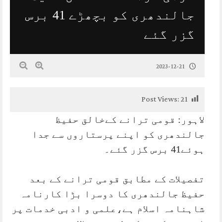
جالندھری کو بچھڑے 41 برس
گزر گئے
2023-12-21
Post Views:
21
لاہور: قومی ترانے کےخالق حفیظ
جالندھری کو اپنے پرستاروں سے جدا
ہوئے41 برس گزر گئے۔
تفصیلات کے مطابق قومی ترانے کے بعد
حفیظ جالندھری کا دوسرا بڑا کارنامہ
شاہنامہ اسلام ہے،علمی و ادبی خدمات پر