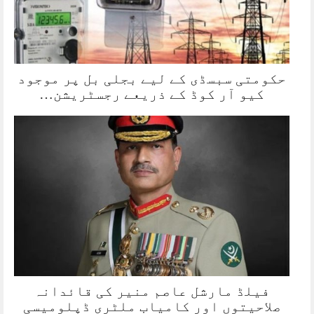
حکومتی سبسڈی کے لیے بجلی بل پر موجود
کیو آر کوڈ کے ذریعے رجسٹریشن…
فیلڈ مارشل عاصم منیر کی قائدانہ
صلاحیتوں اور کامیاب ملٹری ڈپلومیسی