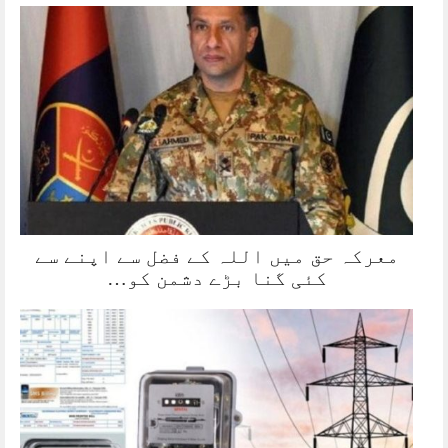
معرکہ حق میں اللہ کے فضل سے اپنے سے
کئی گنا بڑے دشمن کو…