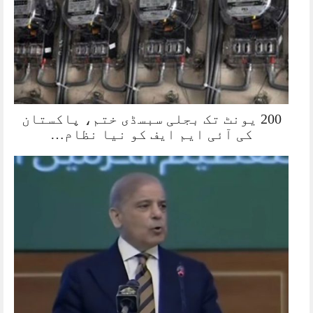
200 یونٹ تک بجلی سبسڈی ختم، پاکستان
کی آئی ایم ایف کو نیا نظام…