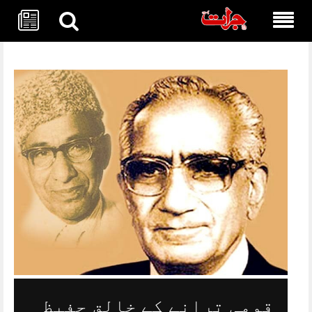
Skip
to
content
قومی ترانے کے خالق حفیظ