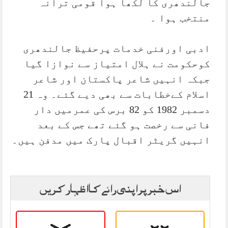
جالندھری کا لکھا ہوا قومی ترانہ
منتخب ہوا ۔
ادبی اورفنی خدمات پرحفیظ جالندھری
کوحکومت نے ہلال امتیاز سے نوازا گیا
جبکہ انہیں شاعر پاکستان اور شاعر
اسلام کےخطابات سے بھی دیے گئے۔ وہ 21
دسمبر 1982 کو 82 برس کی عمرمیں دار
فانی سے رخصت ہو گئے تھے جس کے بعد
انہیں گریٹر اقبال پارک میں مدفن ہیں۔
اس خبر پر اپنی رائے کا اظہار کریں