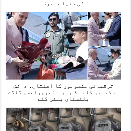
کی دنیا معترف
ترقیاتی منصوبوں کا افتتاح، دانش
اسکولوں کا سنگ بنیاد: وزیراعظم گلگت
بلتستان پہنچ گئے