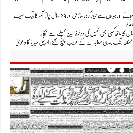
ایشا امبانی کی سونے اور ہیروں سے تیار کردہ ساڑھی اور 20 سال پرانا آم کا بیگ میٹ
 مرکز
ان کیساتھ کسی بھی کھیل کی دوطرفہ سیریز کھیلنے سے انکار
یکا ممکنہ جنگ بندی معاہدے کے قریب پہنچ گئے، امریکی میڈیا کا دعویٰ