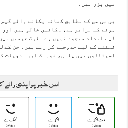
میں پڑی ہیں۔
بی بی سی کے مطابق کھانا پکانے والی گیس،
ہونے کے برابر ہے، دکانیں خالی ہیں اور ب
لیے امداد موجود نہیں ہے۔ لوگ خیموں میں 
نمٹنے کے لیے جدوجہد کر رہے ہیں۔ جن کےل
اسپتالوں میں پانی، خوراک اور ادویات کی
اس خبر پر اپنی رائے ک
بہت اچھی ہے
اچھی ہے
ٹھیک ہے
ہور 07 مئی2026
روزنامہ 
0 Votes
0 Votes
0 Votes