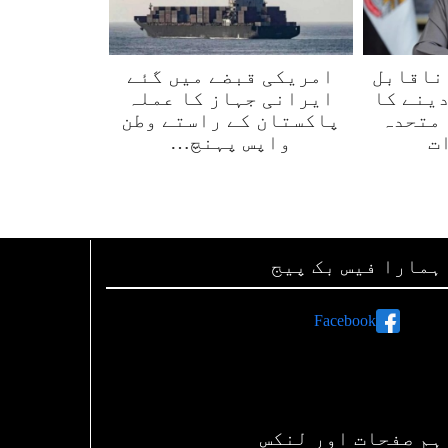
ناقابل
امریکی قبضے میں گئے
دینے کا
ایرانی جہاز کا عملہ
 متحدہ
پاکستان کے راستے وطن
ت
واپس پہنچ…
ہمارا فیس بک پیج
Facebook
ہم صفحات اور لنکس