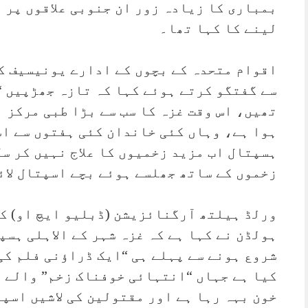
بمباری کا زیادہ زور ان جنوبی علاقوں پر 
لینے کا کہا تھا۔
اقوام متحدہ کے بچوں کے ادارے یونیسیف کے
سے گفتگو کرتے ہوئے کہا کہ تازہ جھڑپیں “
تھیں، اس وقت غزہ کا سب سے بڑا طبی مرکز 
ہوا ہے، وہاں کئی خاندان کئی ہفتوں سے اس
ہسپتال اب مزید زخمیوں کا علاج نہیں کر س
زخموں کے ساتھ جھلسے ہوئے بچے اسپتال لائ
ورلڈ ہیلتھ آرگنائزیشن (ڈبلیو ایچ او) ک
ہولڈن نے کہا ہے کہ غزہ شہر کے الاہلی ہس
شروع ہونے سے پہلے ہی “ایک ڈراؤنی فلم کی
کیا ہے جہاں “انتہائی خوفناک زخم” والے م
خون بہہ رہا ہے اور مقتولین کی لاشیں اسپ