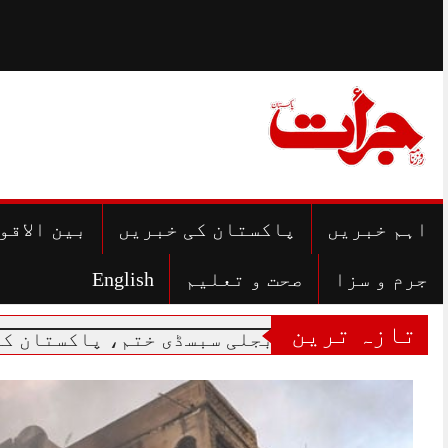
Skip
to
content
اہم خبریں
پاکستان کی خبریں
بین الاقو
جرم و سزا
صحت و تعلیم
English
تازہ ترین