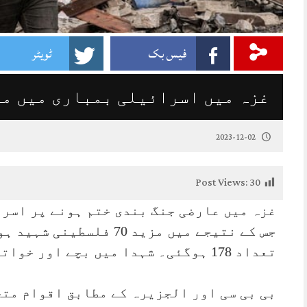
فیس بک
ٹویٹر
غزہ میں اسرائیلی بمباری میں مزید 70 فلسطینی
2023-12-02
Post Views:
30
غزہ میں عارضی جنگ بندی ختم ہونے پر اسر
جس کے نتیجے میں مزید 70 ف
تعداد 178 ہوگئی۔ شہدا میں بچے اور خواتین بھی شامل ہیں۔
بی بی سی اور الجزیرہ کے مطابق اقوام متح