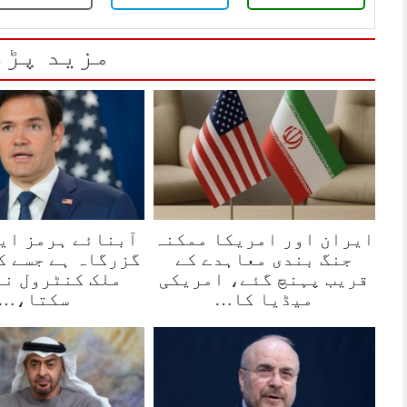
مزید پڑھ
ایران اور امریکا ممکنہ
آبنائے ہرمز ای
جنگ بندی معاہدے کے
گزرگاہ ہے جسے ک
قریب پہنچ گئے، امریکی
ملک کنٹرول نہ
میڈیا کا…
سکتا،…