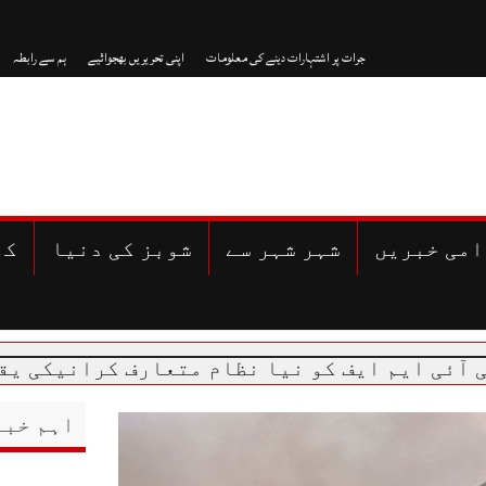
جرات پر اشتہارات دینے کی معلومات
اپنی تحریریں بھجوائیے
ہم سے رابطہ
امی خبریں
شہر شہر سے
شوبز کی دنیا
کھ
اہم خبر