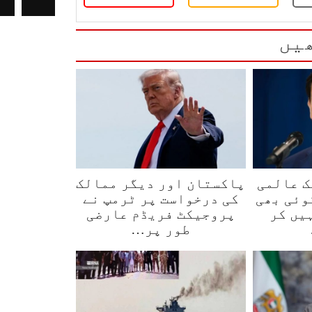
یں
ک عالمی
پاکستان اور دیگر ممالک
وئی بھی
کی درخواست پر ٹرمپ نے
یں کر
پروجیکٹ فریڈم عارضی
طور پر…