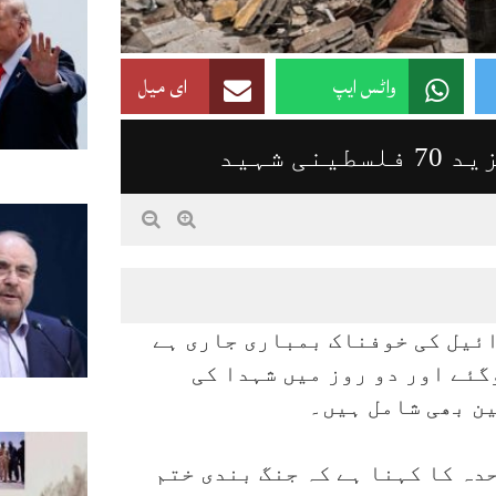
واٹس ایپ
ای میل
 شہید
ائیل کی خوفناک بمباری جاری ہے
لسطینی شہید ہوگئے اور دو روز میں شہدا کی
دہ کا کہنا ہے کہ جنگ بندی ختم