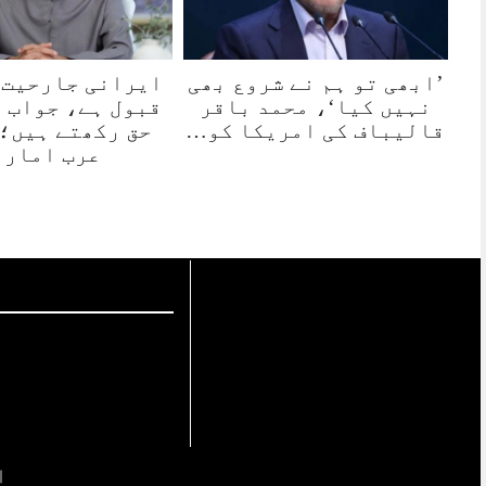
’ابھی تو ہم نے شروع بھی
ایرانی جارحیت 
نہیں کیا‘، محمد باقر
قبول ہے، جواب 
قالیباف کی امریکا کو…
حق رکھتے ہیں؛
عرب امارا
ا