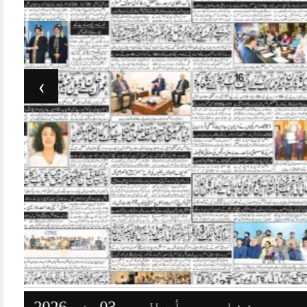
›
وزنامہ جرأت لاہور 03مئی 2026