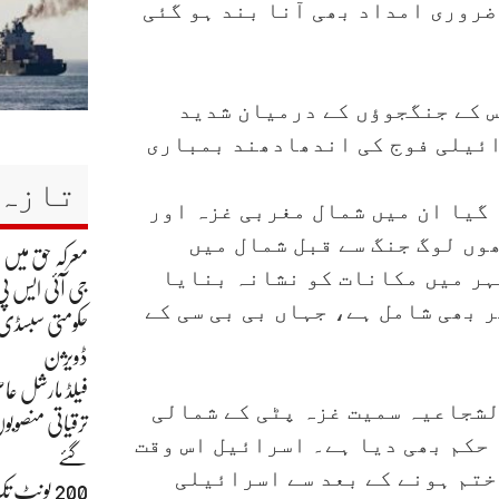
ضروری امداد بھی آنا بند ہو گئی
 کے جنگجوؤں کے درمیان شدید
ائیلی فوج کی اندھادھند بمباری
تازہ 
 گیا ان میں شمال مغربی غزہ اور
ھوں لوگ جنگ سے قبل شمال میں
معرکہ حق میں
ہر میں مکانات کو نشانہ بنایا
جی آئی ایس پی
 بھی شامل ہے، جہاں بی بی سی کے
حکومتی سبسڈی ک
ڈویژن
فیلڈ مارشل عاص
شجاعیہ سمیت غزہ پٹی کے شمالی
ترقیاتی منصوبو
 حکم بھی دیا ہے۔ اسرائیل اس وقت
گئے
ختم ہونے کے بعد سے اسرائیلی
200 یونٹ 