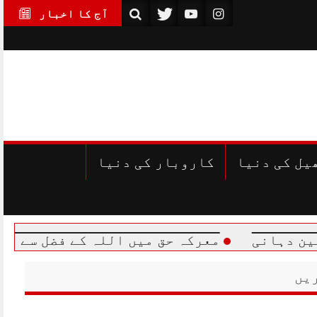
آج کا اخبار
یل کی دنیا
کاروبار کی دنیا
معرکہ حق میں اللہ کے فضل سے اپنے سے کئی گ
یں