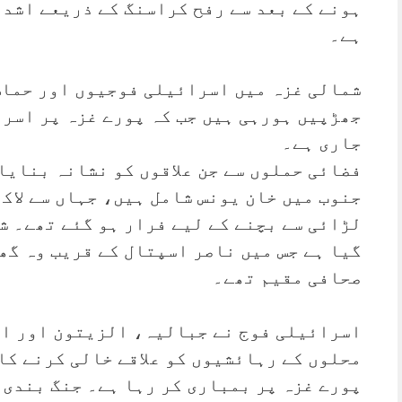
ہونے کے بعد سے رفح کراسنگ کے ذریعے اشد 
ہے۔
شمالی غزہ میں اسرائیلی فوجیوں اور حماس
جھڑپیں ہورہی ہیں جب کہ پورے غزہ پر اسر
جاری ہے۔
فضائی حملوں سے جن علاقوں کو نشانہ بنایا
جنوب میں خان یونس شامل ہیں، جہاں سے لاک
لڑائی سے بچنے کے لیے فرار ہو گئے تھے۔ ش
گیا ہے جس میں ناصر اسپتال کے قریب وہ گھر
صحافی مقیم تھے۔
اسرائیلی فوج نے جبالیہ، الزیتون اور ال
محلوں کے رہائشیوں کو علاقے خالی کرنے کا
پورے غزہ پر بمباری کر رہا ہے۔ جنگ بندی 