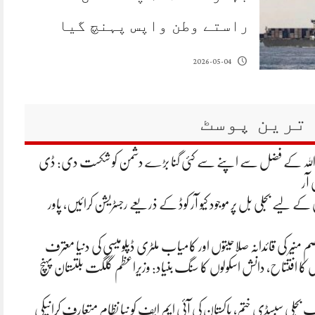
راستے وطن واپس پہنچ گیا
2026-05-04
ترین پوسٹ
 اللہ کے فضل سے اپنے سے کئی گنا بڑے دشمن کو شکست دی: ڈی
 آر
ے لیے بجلی بل پر موجود کیو آر کوڈ کے ذریعے رجسٹریشن کرائیں، پاور
م منیر کی قائدانہ صلاحیتوں اور کامیاب ملٹری ڈپلومیسی کی دنیا معترف
ں کا افتتاح، دانش اسکولوں کا سنگ بنیاد: وزیراعظم گلگت بلتستان پہنچ
تک بجلی سبسڈی ختم، پاکستان کی آئی ایم ایف کو نیا نظام متعارف کرانیکی