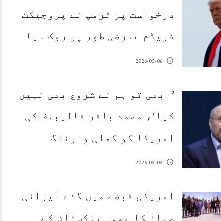
درخواست پر ٹرمپ نے پروجیکٹ
فریڈم عارضی طور پر روک دیا
2026-05-06
’ابھی تو ہم نے شروع بھی نہیں
کیا‘، محمد باقر قالیباف کی
امریکا کو کھلی وارننگ
2026-05-05
امریکی قبضے میں گئے ایرانی
جہاز کا عملہ پاکستان کے