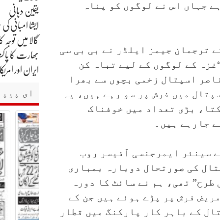
ہے جہاں اس نے لوگوں کو پناہ
یقین دہانی
گالا میں توجہ کا
 ترجمان جیمز ایلڈر نے بی بی سی
بھارت کا پاکست
غزہ کے لوگوں کے لیے تباہ کن
ایران اور امر
ناصر اسپتال زخمی بچوں سے بھرا
ای پیپر
پتال میں فرش پر سو رہے ہیں، یہ
کتا، بڑی تعداد میں خوفناک
ے جارہے ہیں۔
ے سینئر ایمرجنسی آفیسر روب
پتال کی صورتحال دوبارہ بمباری
 طرح” تھی، ہم نے سائٹ کا دورہ
ریض فرش پر پڑے ہوئے ہیں جن کے
تال کے باہر کار پارکنگ میں قطار