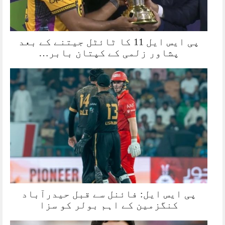
پی ایس ایل 11 کا ٹائٹل جیتنے کے بعد
پشاور زلمی کے کپتان بابر…
پی ایس ایل: فائنل سے قبل حیدرآباد
کنگزمین کے اہم بولر کو سزا