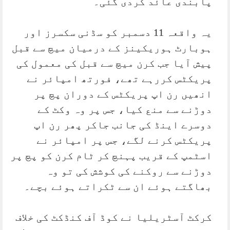
پابندی عائد کردی گئی۔
یہ واقعہ 11 دسمبر کو سڈنی سکسرز اور
ہوبارٹ ہوریکینز کے درمیان میچ سے قبل
پیش آیا جب کرن میچ سے قبل کی معمول کی
پریکٹس کررہے تھے، فورتھ امپائر نے
انھیں رن اپ پریکٹس کے دوران پچ پر
دوڑنے سے منع کیا، جس پر وہ وکٹ کے
دوسرے اینڈ کی جانب جاکر پھر رن اپ
پریکٹس کرنے لگے، جس پر امپائر نے
اسٹمپ کے قریب پہنچ کر ٹام کرن کو پچ پر
دوڑنے سے روکنے کی کوشش کی تو وہ
بھاگتے ہوئے ان سے ٹکراتے ہوئے بچے۔
کرکٹ آسٹریلیا نے کوڈ آف کنڈکٹ کی خلاف