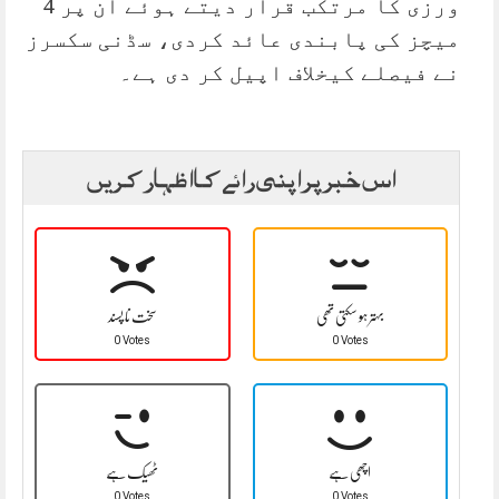
ورزی کا مرتکب قرار دیتے ہوئے ان پر 4
میچز کی پابندی عائد کردی، سڈنی سکسرز
نے فیصلے کیخلاف اپیل کر دی ہے۔
اس خبر پر اپنی رائے کا اظہار کریں
بہتر ہو سکتی تھی
سخت نا پسند
0 Votes
0 Votes
اچھی ہے
ٹھیک ہے
0 Votes
0 Votes