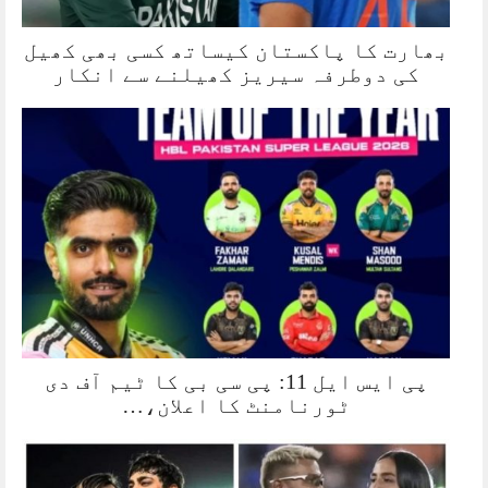
بھارت کا پاکستان کیساتھ کسی بھی کھیل
کی دوطرفہ سیریز کھیلنے سے انکار
پی ایس ایل 11: پی سی بی کا ٹیم آف دی
ٹورنامنٹ کا اعلان،…