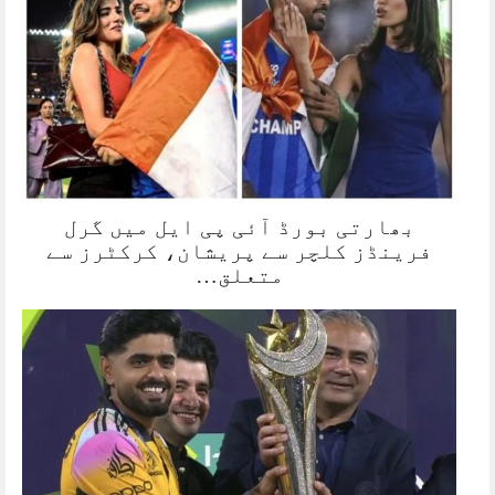
بھارتی بورڈ آئی پی ایل میں گرل
فرینڈز کلچر سے پریشان، کرکٹرز سے
متعلق…