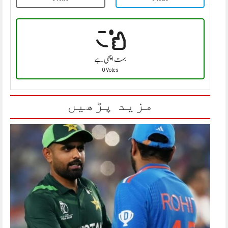
بہت اچھی ہے
0 Votes
مزید پڑھیں