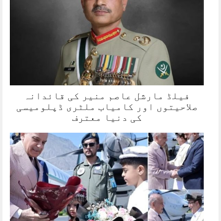
فیلڈ مارشل عاصم منیر کی قائدانہ
صلاحیتوں اور کامیاب ملٹری ڈپلومیسی
کی دنیا معترف