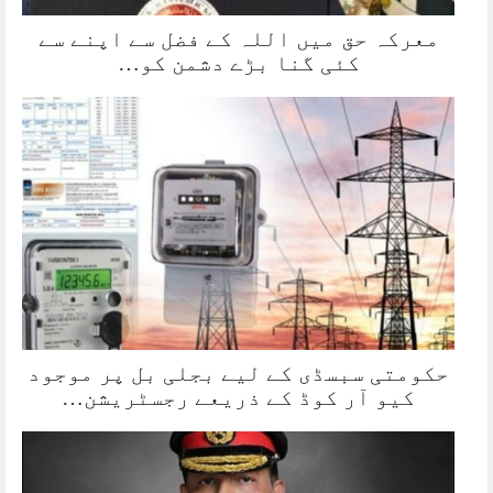
معرکہ حق میں اللہ کے فضل سے اپنے سے
کئی گنا بڑے دشمن کو…
حکومتی سبسڈی کے لیے بجلی بل پر موجود
کیو آر کوڈ کے ذریعے رجسٹریشن…