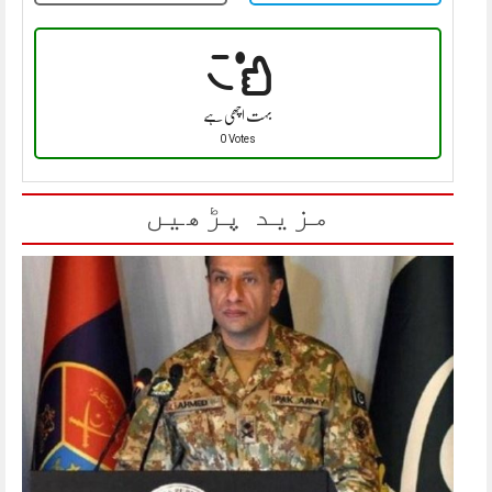
بہت اچھی ہے
0 Votes
مزید پڑھیں