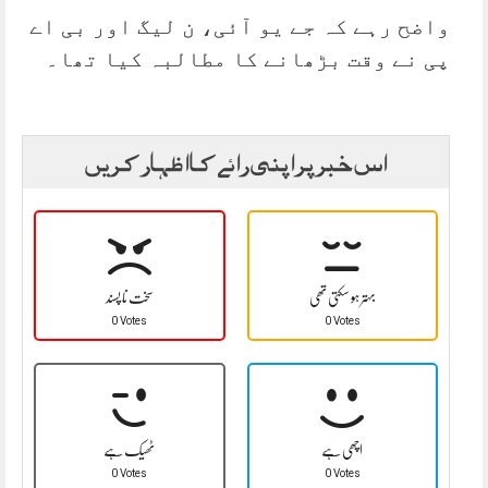
واضح رہے کہ جے یو آئی، ن لیگ اور بی اے
پی نے وقت بڑھانے کا مطالبہ کیا تھا۔
اس خبر پر اپنی رائے کا اظہار کریں
بہتر ہو سکتی تھی
سخت نا پسند
0 Votes
0 Votes
اچھی ہے
ٹھیک ہے
0 Votes
0 Votes