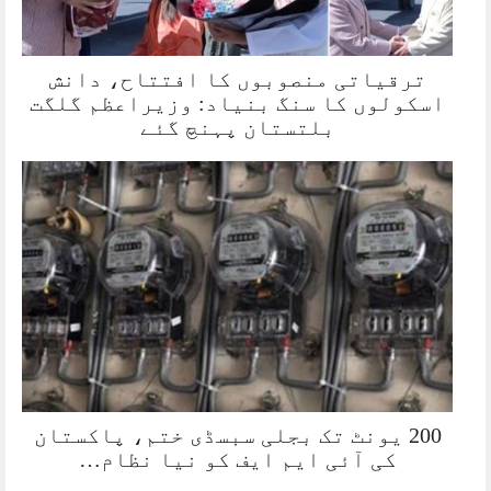
ترقیاتی منصوبوں کا افتتاح، دانش
اسکولوں کا سنگ بنیاد: وزیراعظم گلگت
بلتستان پہنچ گئے
200 یونٹ تک بجلی سبسڈی ختم، پاکستان
کی آئی ایم ایف کو نیا نظام…