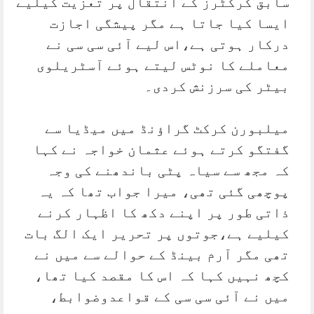
سابق کرکٹرز کے انتقال پر تعزیت کیلیے
ایسا کیا جاتا ہے مگر پیشگی اجازت
درکار ہوتی ہے،اس لیے آئی سی سی نے
معاملے کا نوٹس لیتے ہوئے آسٹریلوی
بیٹر کی سرزنش کردی۔
میلبورن کرکٹ گراؤنڈ میں میڈیا سے
گفتگو کرتے ہوئے عثمان خواجہ نے کہا
کہ مجھ سے سیاہ پٹی باندھنے کی وجہ
پوچھی گئی تھی، میرا جواب تھا کہ یہ
ذاتی طور پر اپنے دکھ کا اظہار کرنے
کیلیے ہے،جوتوں پر تحریر ایک الگ بات
تھی مگر آرم بینڈ کے حوالے سے میں نے
کچھ نہیں کہا کہ اس کا مقصد کیا تھا،
میں نے آئی سی سی کے قواعدوضوابط،