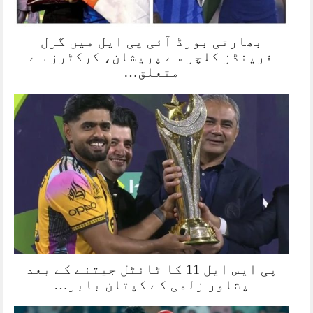
بھارتی بورڈ آئی پی ایل میں گرل
فرینڈز کلچر سے پریشان، کرکٹرز سے
متعلق…
پی ایس ایل 11 کا ٹائٹل جیتنے کے بعد
پشاور زلمی کے کپتان بابر…