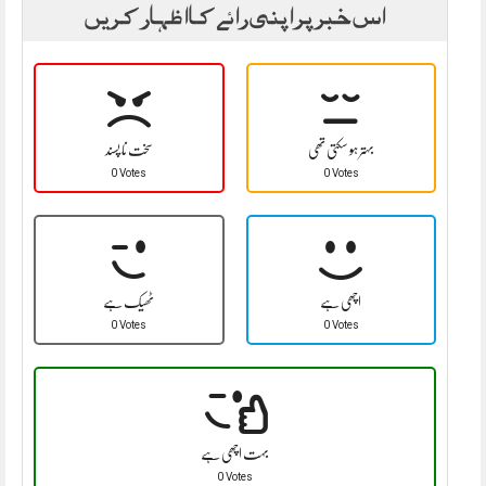
اس خبر پر اپنی رائے کا اظہار کریں
بہتر ہو سکتی تھی
سخت نا پسند
0 Votes
0 Votes
اچھی ہے
ٹھیک ہے
0 Votes
0 Votes
بہت اچھی ہے
0 Votes