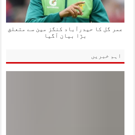
عمر گل کا حیدرآباد کنگز مین سے متعلق
بڑا بیان آگیا
اہم خبریں