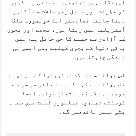
ایجنڈا نہیں تھا،میں انسانی زندگیوں
کو خطرات اور قابل رحم حالات سے آگاہی
دینا چاہتا تھا،میں ایک خوبصورت ملک
آسٹریلیا میں رہتا ہوں، مجھے اور بچوں
کو آزادی سے جینے کا حق حاصل ہے، میں
باقی دنیا کے بچوں کیلیے بھی ایسی ہی
زندگی چاہتا ہوں۔
اس حوالے سے کرکٹ آسٹریلیا کے سی ای او
نک ہوکلے نے کہا کہ ہم نے آئی سی سی سے
پوچھا ہے کہ کیا عثمان خواجہ ایسا
کرسکتے تھے،وہ میلبورن ٹیسٹ میں سیاہ
پٹی نہیں باندھیں گے۔