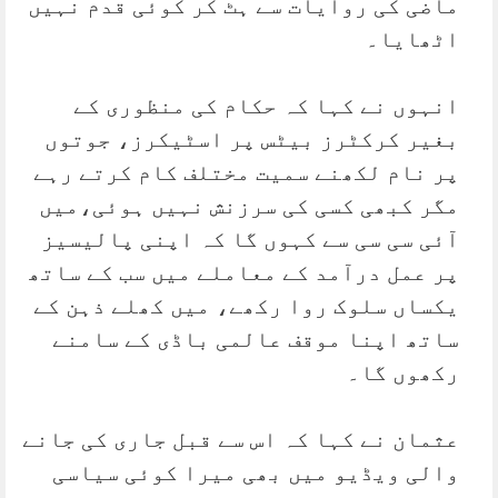
ماضی کی روایات سے ہٹ کر کوئی قدم نہیں
اٹھایا۔
انہوں نے کہا کہ حکام کی منظوری کے
بغیر کرکٹرز بیٹس پر اسٹیکرز، جوتوں
پر نام لکھنے سمیت مختلف کام کرتے رہے
مگر کبھی کسی کی سرزنش نہیں ہوئی،میں
آئی سی سی سے کہوں گا کہ اپنی پالیسیز
پر عمل درآمد کے معاملے میں سب کے ساتھ
یکساں سلوک روا رکھے، میں کھلے ذہن کے
ساتھ اپنا موقف عالمی باڈی کے سامنے
رکھوں گا۔
عثمان نے کہا کہ اس سے قبل جاری کی جانے
والی ویڈیو میں بھی میرا کوئی سیاسی