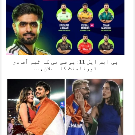
پی ایس ایل 11: پی سی بی کا ٹیم آف دی
ٹورنامنٹ کا اعلان،…