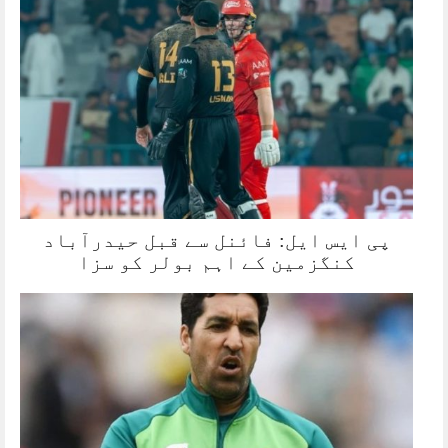
پی ایس ایل: فائنل سے قبل حیدرآباد
کنگزمین کے اہم بولر کو سزا