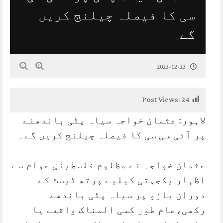
سی کا فیصلہ چیلنج کریں
گے
2023-12-23
Post Views:
24
لاہور: عثمان خواجہ سیاہ پٹی باندھنے
پر آئی سی سی کا فیصلہ چیلنج کریں گے۔
عثمان خواجہ نے مظلوم فلسطینی عوام سے
اظہار یکجہتی کیلیے پرتھ ٹیسٹ کے
دوران بازو پر سیاہ پٹی باندھے
رکھی،عام طور کسی المناک واقعے یا