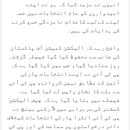
انہوں نے مزید کہا کہ ہم نے اپنے
امیدواروں کو عام انتخابات میں حصہ
لینے کےلیے کاغذاتِ نامزدگی جمع کرنے
کی ہدایات کی ہیں۔
واضح رہے کہ الیکشن کمیشن آف پاکستان
کی جانب سے محفوظ کیا گیا فیصلہ گزشتہ
روز سنادیا گیا، جس میں کہا گیا ہے کہ
پی ٹی آئی نے اپنے انتخابات پارٹی
آئین کے مطابق نہیں کروائے، پی ٹی آئی
سے بلے کا نشان واپس لے لیا گیا ہے۔
فیصلے میں بتایا گیا ہے کہ چیف الیکشن
کمشنر کی سربراہی میں 5 رکنی بینچ نے
پی ٹی آئی انٹرا پارٹی انتخابات کیخلاف
دائر درخواستوں پر سماعت کی اور پی ٹی