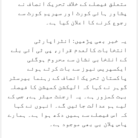
متعلق فیصلے کے خلاف تحریک انصاف نے
پشاور ہائی کورٹ اور سپریم کورٹ سے
رجوع کرنے کا اعلان کیا ہے۔
یہ خبر بھی پڑھیں: انٹراپارٹی
انتخابات کالعدم قرار، پی ٹی آئی بلے
کے انتخابی نشان سے محروم ہوگئی
ایکسپریس نیوز سے بات کرتے ہوئے
پاکستان تحریک انصاف کے رہنما بیرسٹر
گوہر نے کہا کہ الیکشن کمیشن کا فیصلہ
بہت کمزور ہے۔ یہ ارجنٹ میٹر ہے، جس کے
لیے ہم عدالت جائیں گے۔ انہوں نے کہا
کہ اس فیصلے سے ہمیں دکھ ہوا ہے۔ ہمارے
پاس پلان بی بھی موجود ہے۔