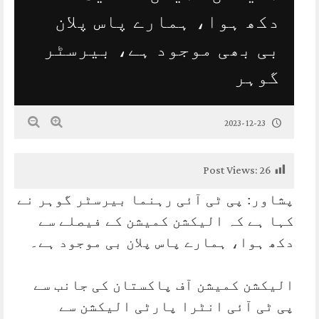
دکھ ہوا، ہمارے پاس پلان
بی بھی موجود ہے، بیرسٹر
گوہر
2023-12-23
Post Views:
26
پشاور: پی ٹی آئی رہنما بیرسٹر گوہر نے
کہا ہے کہ الیکشن کمیشن کے فیصلے سے
دکھ ہوا، ہمارے پاس پلان بی موجود ہے۔
الیکشن کمیشن آف پاکستان کی جانب سے
پی ٹی آئی انٹرا پارٹی الیکشن سے