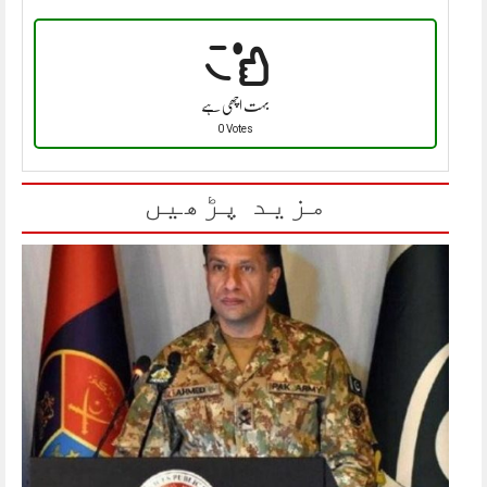
بہت اچھی ہے
0 Votes
مزید پڑھیں