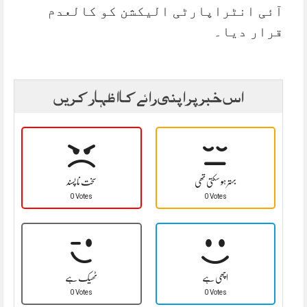
آئی انٹراپارٹی الیکشن کو کالعدم
قرار دیا۔
اس خبر پر اپنی رائے کا اظہار کریں
بہتر ہو سکتی تھی
سخت نا پسند
0 Votes
0 Votes
اچھی ہے
ٹھیک ہے
0 Votes
0 Votes