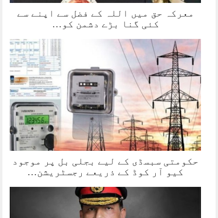
معرکہ حق میں اللہ کے فضل سے اپنے سے
کئی گنا بڑے دشمن کو…
حکومتی سبسڈی کے لیے بجلی بل پر موجود
کیو آر کوڈ کے ذریعے رجسٹریشن…