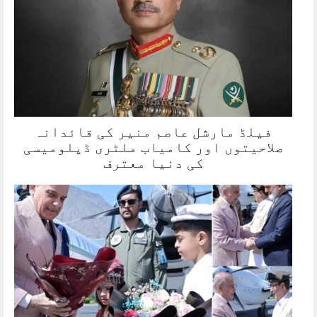
فیلڈ مارشل عاصم منیر کی قائدانہ
صلاحیتوں اور کامیاب ملٹری ڈپلومیسی
کی دنیا معترف