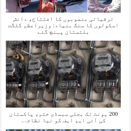
ترقیاتی منصوبوں کا افتتاح، دانش
اسکولوں کا سنگ بنیاد: وزیراعظم گلگت
بلتستان پہنچ گئے
200 یونٹ تک بجلی سبسڈی ختم، پاکستان
کی آئی ایم ایف کو نیا نظام…