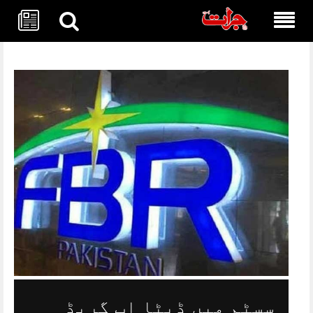
Skip
to
content
سسٹم میں ڈیٹا اپ گریڈ