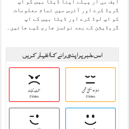
ایف بی آر پہلے اپنا ڈیٹا بیس کو اپ
گریڈ کرے اور آئرس میں تمام معلومات
کو اپ لوڈ کرے اور ڈیٹا بیس کے اپ
گریڈیشن کے بعد نوٹسز جاری کیے جائیں۔
اس خبر پر اپنی رائے کا اظہار کریں
بہتر ہو سکتی تھی
سخت نا پسند
0 Votes
0 Votes