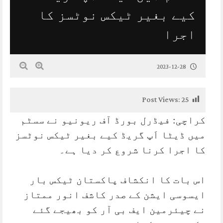
کیے بغیر ٹیکس نوٹسز کا
اجرا
2023-12-28
Post Views:
25
کراچی: فیڈرل بورڈ آف ریونیو نے سسٹم
میں ڈیٹا اَپ گریڈ کیے بغیر ٹیکس نوٹسز
کا اجرا کرنا شروع کر دیا ہے۔
اس بات کا انکشاف پاکستان ٹیکس بار
ایسوسی ایشن کے صدر کاشف انور ممتاز
نے چیئرمین ایف بی آر کو بھیجے گئے