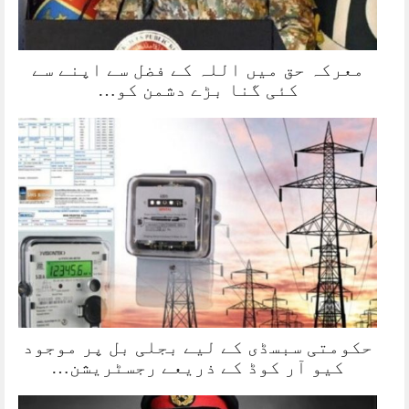
معرکہ حق میں اللہ کے فضل سے اپنے سے
کئی گنا بڑے دشمن کو…
حکومتی سبسڈی کے لیے بجلی بل پر موجود
کیو آر کوڈ کے ذریعے رجسٹریشن…