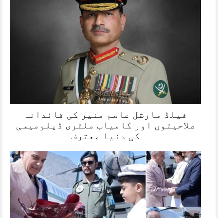
فیلڈ مارشل عاصم منیر کی قائدانہ
صلاحیتوں اور کامیاب ملٹری ڈپلومیسی
کی دنیا معترف