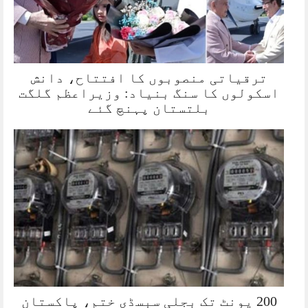
ترقیاتی منصوبوں کا افتتاح، دانش
اسکولوں کا سنگ بنیاد: وزیراعظم گلگت
بلتستان پہنچ گئے
200 یونٹ تک بجلی سبسڈی ختم، پاکستان