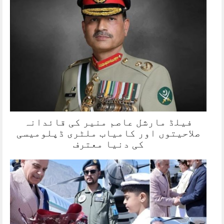
فیلڈ مارشل عاصم منیر کی قائدانہ
صلاحیتوں اور کامیاب ملٹری ڈپلومیسی
کی دنیا معترف