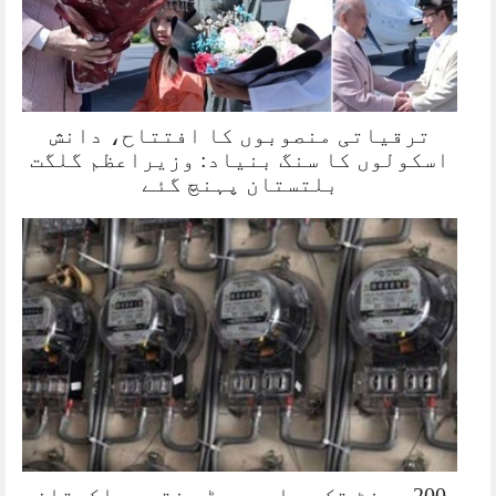
ترقیاتی منصوبوں کا افتتاح، دانش
اسکولوں کا سنگ بنیاد: وزیراعظم گلگت
بلتستان پہنچ گئے
200 یونٹ تک بجلی سبسڈی ختم، پاکستان