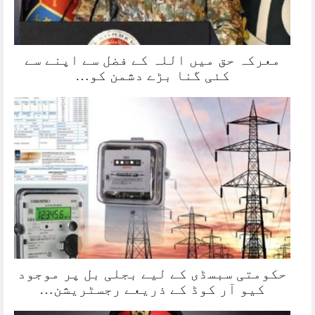
معرکہ حق میں اللہ کے فضل سے اپنے سے
کئی گنا بڑے دشمن کو…
حکومتی سبسڈی کے لیے بجلی بل پر موجود
کیو آر کوڈ کے ذریعے رجسٹریشن…