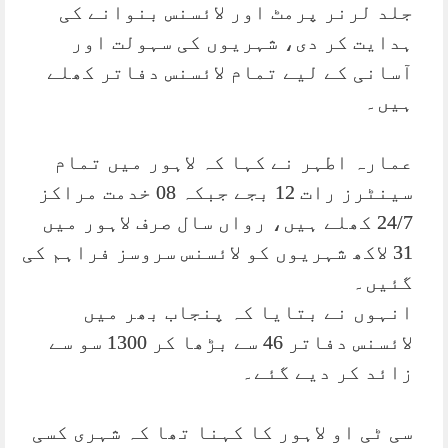
جلد لرنر پرمٹ اور لائسنس بنوانے کی
ہدایت کر دی، شہریوں کی سہولت اور
آسانی کے لیے تمام لائسنس دفاتر کھلے
ہیں۔
عمارہ اطہر نے کہا کہ لاہور میں تمام
سینٹرز رات 12 بجے جبکہ 08 خدمت مراکز
24/7 کھلے ہیں، رواں سال صرف لاہور میں
31 لاکھ شہریوں کو لائسنس سروسز فراہم کی
گئیں۔
انہوں نے بتایا کہ پنجاب بھر میں
لائسنس دفاتر 46 سے بڑھا کر 1300 سو سے
زائد کر دیے گئے۔
سی ٹی او لاہور کا کہنا تھا کہ شہری کسی