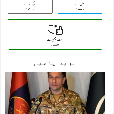
اچھی ہے
ٹھیک ہے
0 Votes
0 Votes
بہت اچھی ہے
0 Votes
مزید پڑھیں