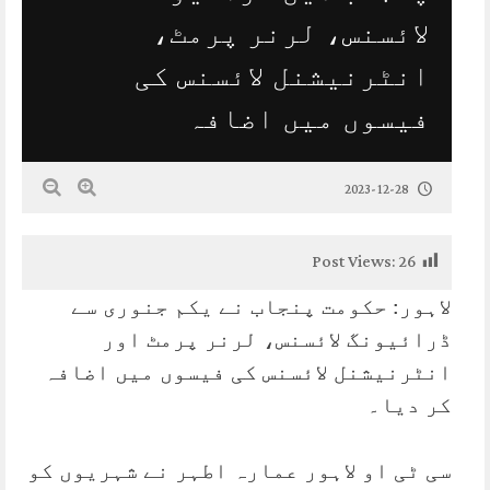
لائسنس، لرنر پرمٹ،
انٹرنیشنل لائسنس کی
فیسوں میں اضافہ
2023-12-28
Post Views:
26
لاہور: حکومت پنجاب نے یکم جنوری سے
ڈرائیونگ لائسنس، لرنر پرمٹ اور
انٹرنیشنل لائسنس کی فیسوں میں اضافہ
کر دیا۔
سی ٹی او لاہور عمارہ اطہر نے شہریوں کو