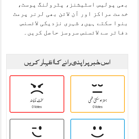
بھی پولیس اسٹیشنز، پٹرولنگ پوسٹ،
خدمت مراکز اور آن لائن بھی لرنر پرمٹ
بنوا سکتے ہیں، شہری نزدیکی لائسنس
دفاتر سے لائسنس سروسز حاصل کریں۔
اس خبر پر اپنی رائے کا اظہار کریں
بہتر ہو سکتی تھی
سخت نا پسند
0 Votes
0 Votes