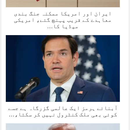
ایران اور امریکا ممکنہ جنگ بندی
معاہدے کے قریب پہنچ گئے، امریکی
میڈیا کا…
آبنائے ہرمز ایک عالمی گزرگاہ ہے جسے
کوئی بھی ملک کنٹرول نہیں کر سکتا،…