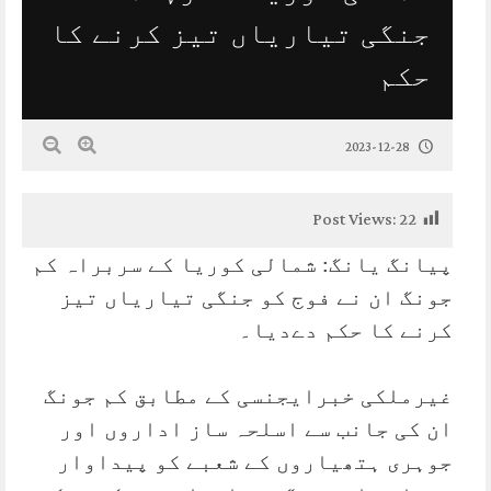
جنگی تیاریاں تیز کرنے کا
حکم
2023-12-28
Post Views:
22
پیانگ یانگ: شمالی کوریا کے سربراہ کم
جونگ ان نے فوج کو جنگی تیاریاں تیز
کرنے کا حکم دےدیا۔
غیرملکی خبرایجنسی کے مطابق کم جونگ
ان کی جانب سے اسلحہ ساز اداروں اور
جوہری ہتھیاروں کے شعبے کو پیداوار