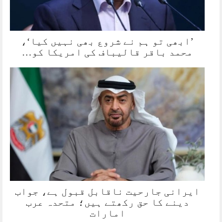
’ابھی تو ہم نے شروع بھی نہیں کیا‘،
محمد باقر قالیباف کی امریکا کو…
ایرانی جارحیت ناقابل قبول ہے، جواب
دینے کا حق رکھتے ہیں؛ متحدہ عرب
امارات