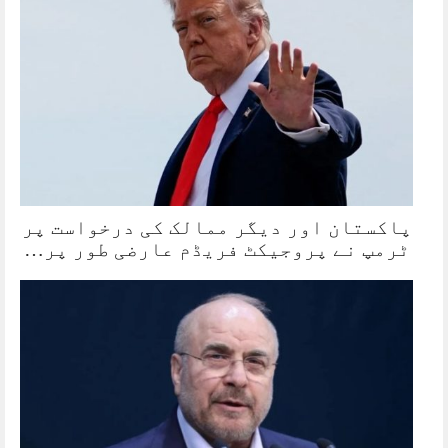
پاکستان اور دیگر ممالک کی درخواست پر
ٹرمپ نے پروجیکٹ فریڈم عارضی طور پر…