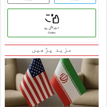
بہت اچھی ہے
0 Votes
مزید پڑھیں