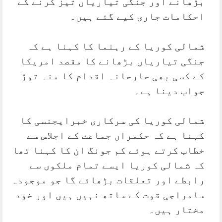
بڑھانے اور جنگی تیاریاں تیز کرنے کے
احکامات جاری کیے گئے ہیں۔
شمالی کوریا کے رہنما کا کہنا ہے کہ
جنگی تیاریاں بڑھانے کا مقصد امریکا
کے کسی بھی حارحانہ اقدام کا منہ توڑ
جواب دینا ہے۔
شمالی کوریا کی سرکاری خبرایجنسی کا
کہنا ہے کہ حکمراں جماعت کے اجلاس سے
خطاب کرتے ہوئے کم جونگ ان کا کہنا تھا
کہ شمالی کوریا ایسے تمام ملکوں سے
رابطے اور تعلقات بڑھائے گا جو موجودہ
سامراجی قوت کے ساتھ نہیں ہیں اور خود
مختار ہیں۔