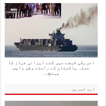
امریکی قبضے میں گئے ایرانی جہاز کا
عملہ پاکستان کے راستے وطن واپس
پہنچ…
اہم خبریں