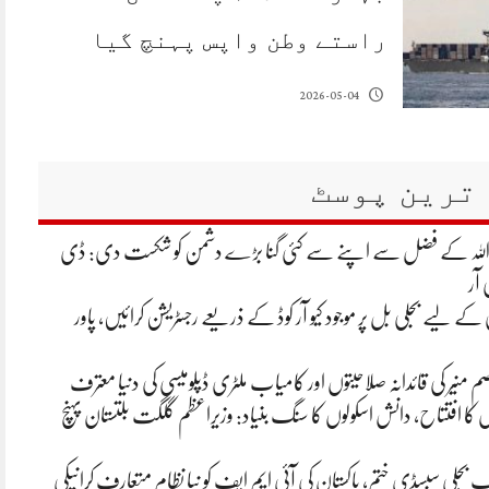
راستے وطن واپس پہنچ گیا
2026-05-04
ترین پوسٹ
 اللہ کے فضل سے اپنے سے کئی گنا بڑے دشمن کو شکست دی: ڈی
 آر
ے لیے بجلی بل پر موجود کیو آر کوڈ کے ذریعے رجسٹریشن کرائیں، پاور
م منیر کی قائدانہ صلاحیتوں اور کامیاب ملٹری ڈپلومیسی کی دنیا معترف
ں کا افتتاح، دانش اسکولوں کا سنگ بنیاد: وزیراعظم گلگت بلتستان پہنچ
تک بجلی سبسڈی ختم، پاکستان کی آئی ایم ایف کو نیا نظام متعارف کرانیکی