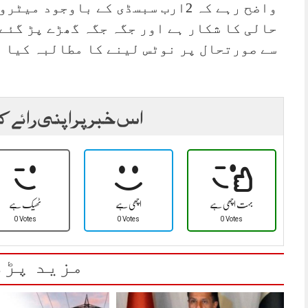
واضح رہے کہ 2ارب سبسڈی کے باوجود
حالی کا شکار ہے اور جگہ جگہ گھڑے پڑ گئے
سے صورتحال پر نوٹس لینے کا مطالبہ کیا 
اس خبر پر اپنی رائے ک
بہت اچھی ہے
اچھی ہے
ٹھیک ہے
0 Votes
0 Votes
0 Votes
مزید پڑھ