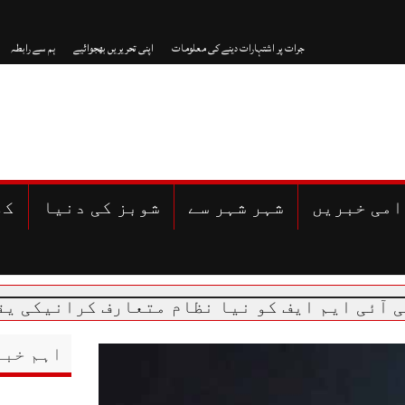
جرات پر اشتہارات دینے کی معلومات
اپنی تحریریں بھجوائیے
ہم سے رابطہ
امی خبریں
شہر شہر سے
شوبز کی دنیا
کھ
اہم خبر