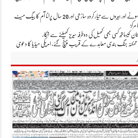
ایشا امبانی کی سونے اور ہیروں سے تیار کردہ ساڑھی اور 20 سال پرانا آم کا بیگ میٹ
 مرکز
ان کیساتھ کسی بھی کھیل کی دوطرفہ سیریز کھیلنے سے انکار
یکا ممکنہ جنگ بندی معاہدے کے قریب پہنچ گئے، امریکی میڈیا کا دعویٰ