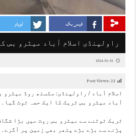
فیس بک
ٹویٹر
راولپنڈی اسلام آباد میٹرو بس کا
2024-01-01
Post Views:
23
اسلام آباد / راولپنڈی: سکستھ روڈ میٹرو 
آباد میٹرو بس ٹریک کا ایک حصہ ٹوٹ گیا۔
ٹریک ٹوٹنے سے میٹرو بس روٹ میں بڑا شگاف
پڑنے سے بڑے بڑے پتھر بھی زمین پر آگرے۔ 