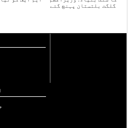
گلگت بلتستان پہنچ گئے
ا
ج