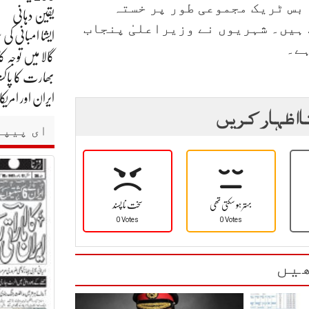
 میٹرو بس ٹریک مجموعی طور پر خستہ
یقین دہانی
 ہیں۔ شہریوں نے وزیراعلیٰ پنجاب
ہے۔
گالا میں توجہ کا
بھارت کا پاکست
ایران اور امر
ا اظہار کریں
ای پیپر
بہتر ہو سکتی تھی
سخت نا پسند
0 Votes
0 Votes
یں