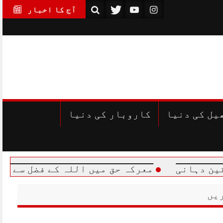
آج کا اخبار
یل کی دنیا
کاروبار کی دنیا
معرکہ حق میں اللہ کے فضل سے اپنے سے کئی 
یں