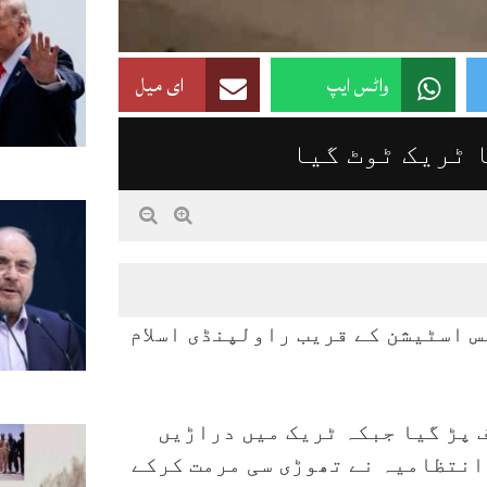
واٹس ایپ
ای میل
 ٹریک ٹوٹ گیا
بس اسٹیشن کے قریب راولپنڈی اسلام
 پڑ گیا جبکہ ٹریک میں دراڑیں
انتظامیہ نے تھوڑی سی مرمت کرکے