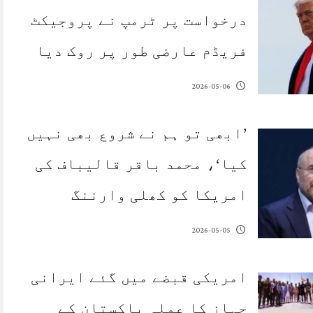
درخواست پر ٹرمپ نے پروجیکٹ
فریڈم عارضی طور پر روک دیا
2026-05-06
’ابھی تو ہم نے شروع بھی نہیں
کیا‘، محمد باقر قالیباف کی
امریکا کو کھلی وارننگ
2026-05-05
امریکی قبضے میں گئے ایرانی
جہاز کا عملہ پاکستان کے