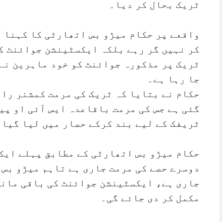
ٹریک بحال کر دیا۔
واقعے پر حکام میڑو بس اتھارٹی کا کہنا ہ
کر نہیں گر رہے بلکہ ایکسٹینشن جوائنٹ ک
ٹریک پر مذکورہ جوائنٹ کو خود ماہرین نے 
جا رہا ہے۔
حکام نے بتایا کہ ٹریک کی مرمت کمشنر راو
گئی ہے جس کی مرمت باقاعدہ ایس آئی او پیز
ٹریفک کے لیے بند کرکے حصار میں لیا گیا۔
حکام میڑو بس اتھارٹی کے مطابق پہلے ایک 
دوسرے حصے کی مرمت جاری ہے تاہم میڑو بس 
جاری ہے، ایکسٹینشن جوائنٹ کی باقی ماند
مکمل کر دی جائے گی۔