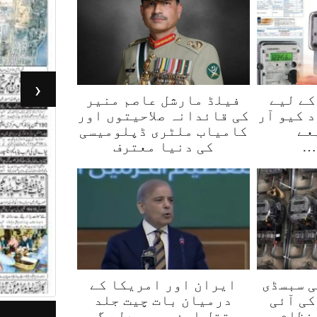
‹
کے لیے
فیلڈ مارشل عاصم منیر
 کیو آر
کی قائدانہ صلاحیتوں اور
عے
کامیاب ملٹری ڈپلومیسی
…
کی دنیا معترف
لی سبسڈی
ایران اور امریکا کے
کی آئی
درمیان بات چیت جلد
جرأت لاہور 07 مئی2026
ر
 نظام…
مستقل امن میں بدلے گی،