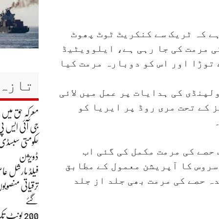
ے کہ ٹریک سے کنکریٹ ٹوٹ پھوٹ
ی مرمت کی جا رہی ہے، ایلوویٹیڈ
توڑا اور اس کو دوبارہ مرمت کیا
تازہ 
لپنڈی کی ہدایات پر عمل میں لائی
 کے تحت مری روڈ پر ایریا کو
معرکہ حق میں
جی آئی ایس پی
حکومتی سبسڈی ک
حصے کی مرمت مکمل کی گئی اب
ڈویژن
سروس کا آپریشن معمول کے مطابق
فیلڈ مارشل عاص
ہ حصے کی مرمت بھی جلد از جلد
ترقیاتی منصوبو
گئے
200 یونٹ 