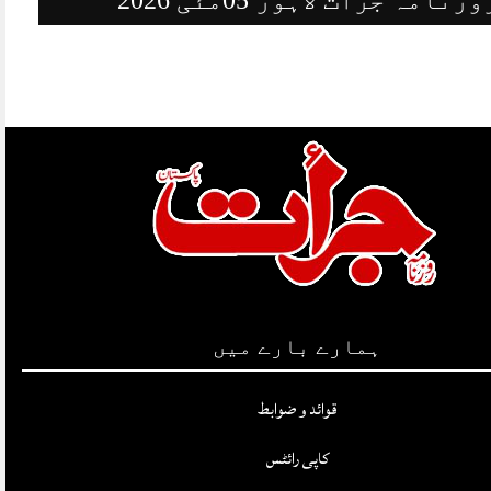
ہمارے بارے میں
قوائد و ضوابط
کاپی رائٹس