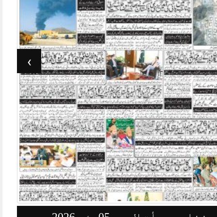
›
وزنامہ جرأت لاہور 05مئی 2026