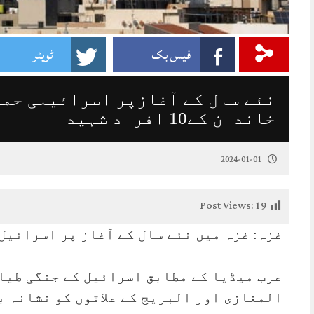
فیس بک
ٹویٹر
نئے سال کے آغازپر اسرائیلی حمل
خاندان کے10 افراد شہید
2024-01-01
Post Views:
19
غزہ: غزہ میں نئے سال کے آغاز پر اسرائیل
عرب میڈیا کے مطابق اسرائیل کے جنگی طیار