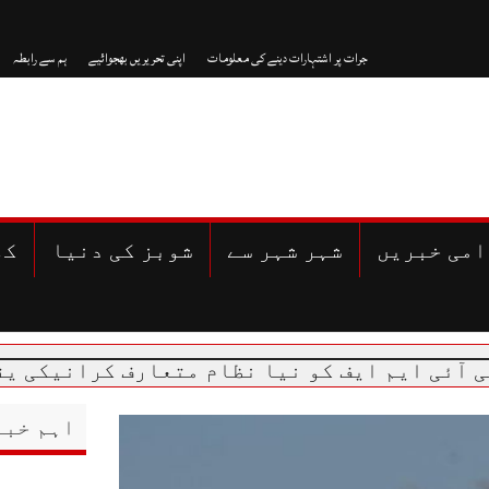
جرات پر اشتہارات دینے کی معلومات
اپنی تحریریں بھجوائیے
ہم سے رابطہ
امی خبریں
شہر شہر سے
شوبز کی دنیا
کھ
اہم خبر