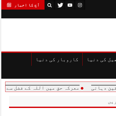
آج کا اخبار
یل کی دنیا
کاروبار کی دنیا
معرکہ حق میں اللہ کے فضل سے اپنے سے کئی 
یں