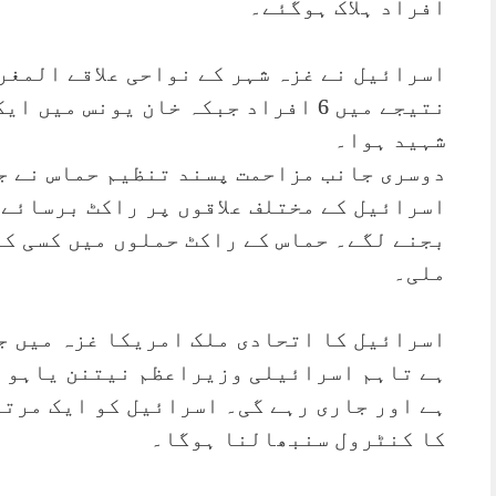
افراد ہلاک ہوگئے۔
اسرائیل نے غزہ شہر کے نواحی علاقے المغر
نتیجے میں 6 افراد جبکہ خان یونس م
شہید ہوا۔
دوسری جانب مزاحمت پسند تنظیم حماس نے ج
اسرائیل کے مختلف علاقوں پر راکٹ برسائے ج
بجنے لگے۔ حماس کے راکٹ حملوں میں کسی کے 
ملی۔
اسرائیل کا اتحادی ملک امریکا غزہ میں جن
ہے تاہم اسرائیلی وزیراعظم نیتنن یاہو ک
ہے اور جاری رہے گی۔ اسرائیل کو ایک مرتب
کا کنٹرول سنبھالنا ہوگا۔