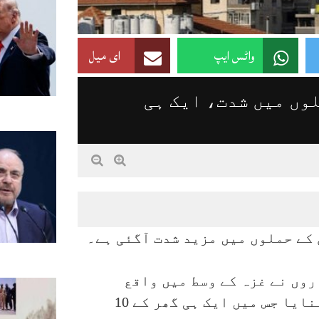
واٹس ایپ
ای میل
وں میں شدت، ایک ہی
 کے حملوں میں مزید شدت آگئی ہے۔
وں نے غزہ کے وسط میں واقع
المغازی اور البریج کے علاقوں کو نشانہ بنایا جس میں ایک ہی گھر کے 10