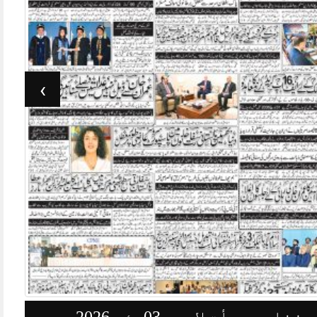
›
وزنامہ جرأت لاہور 03مئی 2026