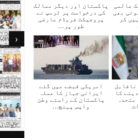
ک عالمی
پاکستان اور دیگر ممالک
وئی بھی
کی درخواست پر ٹرمپ نے
یں کر
پروجیکٹ فریڈم عارضی
طور پر…
‹
ناقابل
امریکی قبضے میں گئے
دینے کا
ایرانی جہاز کا عملہ
 متحدہ
پاکستان کے راستے وطن
ت
واپس پہنچ…
جرأت لاہور 05مئی 2026
ر