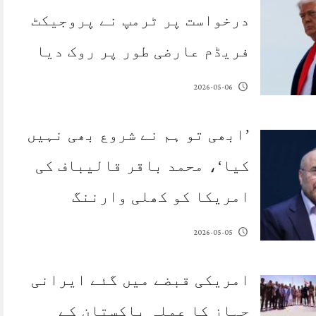
درخواست پر ٹرمپ نے پروجیکٹ
فریڈم عارضی طور پر روک دیا
2026-05-06
’ابھی تو ہم نے شروع بھی نہیں
کیا‘، محمد باقر قالیباف کی
امریکا کو کھلی وارننگ
2026-05-05
امریکی قبضے میں گئے ایرانی
جہاز کا عملہ پاکستان کے