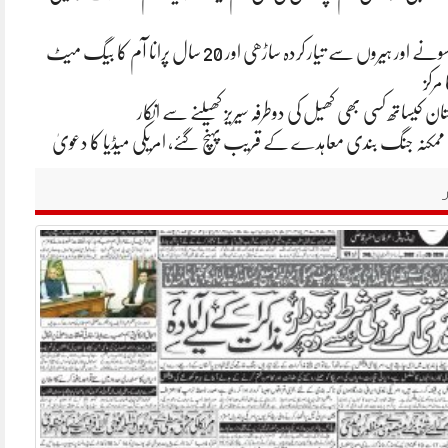
ایشا امبانی کی سونے اور ہیروں سے تیار کردہ ساڑھی اور 20 سال پرانا آم کا بیگ میٹ
 مرکز
ان کیساتھ کسی بھی کھیل کی دوطرفہ سیریز کھیلنے سے انکار
یکا ممکنہ جنگ بندی معاہدے کے قریب پہنچ گئے، امریکی میڈیا کا دعویٰ