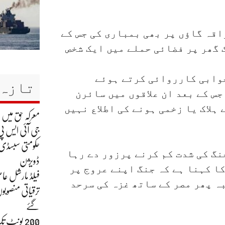
اقہ گاؤں پر بھی بمباری کی جس کے
یں ایک گھر پر فضائی حملے میں ایک شخص
وابی کارروائی کرتے ہوئے
تازہ 
س کے بعد ان علاقوں میں سائرن
ہلاک یا زخمی ہونے کی اطلاع نہیں
معرکہ حق میں
جی آئی ایس پی
حکومتی سبسڈی ک
گ کی شدت کم کرنے پرزور دے رہا
ڈویژن
ا کہنا ہے کہ جنگ اپنے عروج پر
فیلڈ مارشل عاص
ہ پھر مصر کے ساتھ غزہ کی سرحد
ترقیاتی منصوبو
گئے
200 یونٹ 