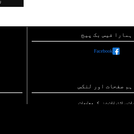
ہمارا فیس بک پیج
Facebook
ہم صفحات اور لنکس
رات پر اشتہارات دینے کی معلومات
اپنی تحریریں بھجوائیے
ہم سے رابطہ