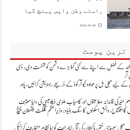
راستے وطن واپس پہنچ گیا
2026-05-04
ترین پوسٹ
 اللہ کے فضل سے اپنے سے کئی گنا بڑے دشمن کو شکست دی: ڈی
 آر
ے لیے بجلی بل پر موجود کیو آر کوڈ کے ذریعے رجسٹریشن کرائیں، پاور
م منیر کی قائدانہ صلاحیتوں اور کامیاب ملٹری ڈپلومیسی کی دنیا معترف
ں کا افتتاح، دانش اسکولوں کا سنگ بنیاد: وزیراعظم گلگت بلتستان پہنچ
تک بجلی سبسڈی ختم، پاکستان کی آئی ایم ایف کو نیا نظام متعارف کرانیکی