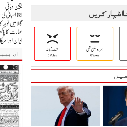
یقین دہانی
ا اظہار کریں
گالا میں توجہ کا
بھارت کا پاکست
ایران اور امر
بہتر ہو سکتی تھی
سخت نا پسند
ای پیپر
0 Votes
0 Votes
یں