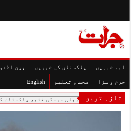
Skip
to
content
اہم خبریں
پاکستان کی خبریں
بین الاقو
جرم و سزا
صحت و تعلیم
English
تازہ ترین