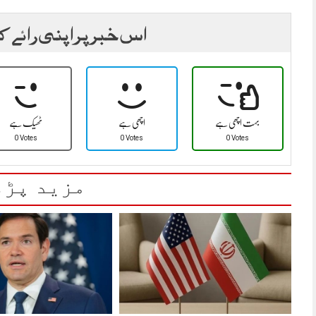
اس خبر پر اپنی رائے ک
بہت اچھی ہے
اچھی ہے
ٹھیک ہے
0 Votes
0 Votes
0 Votes
مزید پڑھ