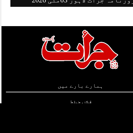
ہمارے بارے میں
قوائد و ضوابط
کاپی رائٹس
ہمارے بارے میں