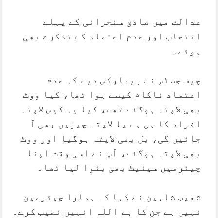
عدالت میں صادق سنجرانی کے پہلے
انتخاب اور عدم اعتماد کے تذکرے بھی
ہوئے۔
چیف جسٹس نے ریمارکس دیے کہ عدم
اعتماد ناکام کیسے ہوا تھا، کیا ووٹ
بھی لاپتہ ہوگئے تھے، کیا یہ کیس لاپتہ
افراد کا ہی ہے یا لاپتہ چیزیں بھی آ
جائیں گی، بل بھی لاپتہ ہوگیا اور ووٹ
بھی لاپتہ ہوگئے، آپ نے اسی وقت اپنا
چیئرمین سینیٹ بھی بنوا لیا تھا۔
شعیب شاہین نے کہا کہ ہمارا چیئرمین
نہیں ہے جن کا ہے اللہ انہیں نصیب کرے۔