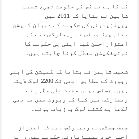
کب کا ہے تب کس کی حکومت تھی، شعیب
شاہین نے بتایا کہ 2011 میں
پیپلزپارٹی کی حکومت کے دوران کمیشن
بنا۔ چیف جسٹس نے ریمارکس دیے کہ
اعتزازاحسن کیا اپنی ہی حکومت کا
نوٹیفکیشن معطل کرنا چاہتے ہیں۔
شعیب شاہین نے بتایا کہ کمیشن کی اپنی
رپورٹ کے مطابق ابھی تک 2200 لوگ لاپتہ
ہیں۔ جسٹس میاں محمد علی مظہر نے
ریمارکس میں کہا کہ رپورٹ میں یہ بھی
لکھا ہے کتنے لوگ بازیاب ہوئے۔
چیف جسٹس نے ریمارکس دیے کہ اعتزاز
احسن خود پیپلزپارٹی حکومت میں وزیر