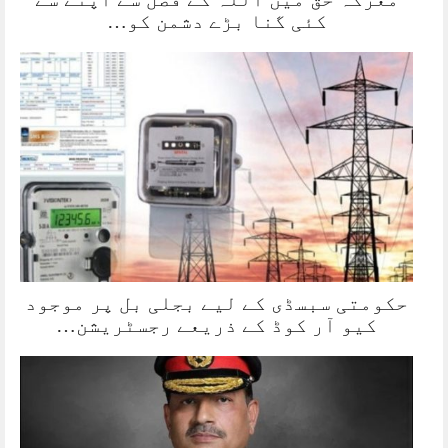
کئی گنا بڑے دشمن کو…
حکومتی سبسڈی کے لیے بجلی بل پر موجود
کیو آر کوڈ کے ذریعے رجسٹریشن…