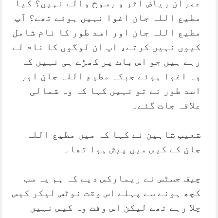
عمران ریاض اثر و رسوخ والے نہیں؟ کیا
مطیع اللہ جان اغوا نہیں ہوئے تھے؟ آپ
مطیع اللہ جان اور اسد طور کا نام شامل
کیوں نہیں کرتے، اپ ان لوگوں کا نام لے
رہے ہیں جو اس بات پر کھڑے ہی نہیں کہ
وہ اغوا ہوئے جبکہ مطیع اللہ جان اور
اسد طور نے تو نہیں کہا کہ وہ شمالی
علاقہ جات گئے۔
شعیب شاہین نے کہا کہ میں مطیع اللہ
جان کے کیس میں پیش ہوا تھا۔
چیف جسٹس نے ریمارکس دیے کہ ہم یہ سب
کچھ ہونے سے پہلے اس وقت نوٹس لیکر کیس
چلا رہے تھے لیکن اس وقت وہ کیس نہیں