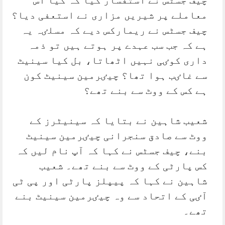
معاملے پر شیریں مزاری نے استعفی دیا؟
چیف جسٹس نے ریمارکس دیے کہ مسلٸہ یہ
ہے کہ جب سب عہدے پر ہوتے ہیں تو ذمہ
داری کوٸی نہیں اٹھاتا، بل کیا سینیٹ
سے غاٸب ہوا تھا؟ چیٸرمین سینیٹ کون
ہے کس کے ووٹ سے بنے تھے؟
شعیب شاہین نے بتایا کہ سینیٹرز کے
ووٹ سے صادق سنجرانی چیٸرمین سینیٹ
بنے، چیف جسٹس نے کہا کہ آپ نام لیں کہ
کس پارٹی کے ووٹ سے بنے تھے۔ شعیب
شاہین نے کہا کہ پیپلز پارٹی اور پی ٹی
آٸی کے اتحاد سے وہ چیٸرمین سینیٹ بنے
تھے۔