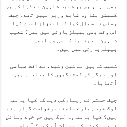
بھی رہے، جس پر شعیب شاہین نے کہا کہ جب
کمیشن بنا وہ شاید وزیر نہیں تھے۔ چیف
جسٹس نے سوال کیا کہ اعتزاز احسن کیا
اس وقت بھی پیپلزپارٹی میں ہیں؟ شعیب
شاہین نے بتایا کہ جی وہ ابھی
پیپلزپارٹی میں ہیں۔
شعیب شاہین نے شیخ رشید، صداقت عباسی
اور دیگر کی گمشدگیوں کا معاملہ بھی
اُٹھایا۔
چیف جسٹس نے ریمارکس دیے کہ کیا یہ سب
لوگ خود ہمارے سامنے درخواست گزار بنے
ہیں؟ کیا یہ سب وہ لوگ ہیں جو خود وسائل
نہیں رکھتے کہ عدالت آ سکیں؟ آپ اس