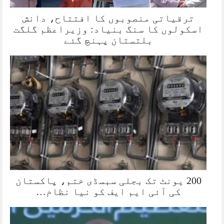
ترقیاتی منصوبوں کا افتتاح، دانش
اسکولوں کا سنگ بنیاد: وزیراعظم گلگت
بلتستان پہنچ گئے
200 یونٹ تک بجلی سبسڈی ختم، پاکستان
کی آئی ایم ایف کو نیا نظام…