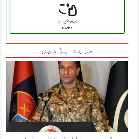
بہت اچھی ہے
0 Votes
مزید پڑھیں
معرکہ حق میں اللہ کے فضل سے اپنے سے