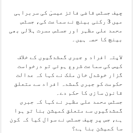
چیف جسٹس قاضی فائز عیسیٰ کی سربراہی
میں 3 رکنی بینچ نے سماعت کی، جسٹس
محمد علی مظہر اور جسٹس مسرت ہلالی بھی
بینچ کا حصہ ہیں۔
لاپتہ افراد و جبری گمشدگیوں کے خلاف
کیس کی سماعت شروع ہوئی تو درخواست
گزار خوشدل خان ملک نے کہا کہ عدالت
حکومت کو جبری گمشدہ افراد سے متعلق
قانون سازی کا حکم دے۔
جسٹس محمد علی مظہر نے کہا کہ جبری
گمشدگیوں سے متعلق کمیشن بنا تو ہوا
ہے، جس پر چیف جسٹس نے سوال کیا کہ کون
سا کمیشن بنا ہے؟