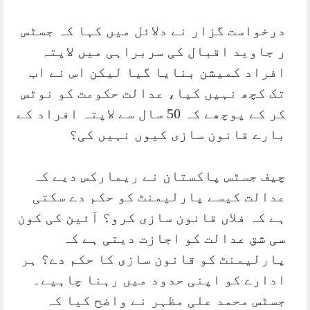
درخواست گزار نے دلائل میں کہا کہ جسٹس
ر جاوید اقبال کی سربراہی میں لاپتہ
افراد کمیشن بنایا گیا لیکن اس نے اب
تک کچھ نہیں کیا، عدالت حکومت کو نوٹس
کر کے پوچھے کہ 50 سال سے لاپتہ افراد کے
بارے قانون سازی کیوں نہیں کی؟
چیف جسٹس پاکستان نے ریمارکس دیے کہ
عدالت کیسے پارلیمنٹ کو حکم دے سکتی
ہے کہ فلاں قانون سازی کرو؟ آئین کی کون
سی شق عدالت کو اجازت دیتی ہے کہ
پارلیمنٹ کو قانون سازی کا حکم دے؟ ہر
ادارے کو اپنی حدود میں رہنا چاہیے۔
جسٹس محمد علی مظہر نے واضح کیا کہ