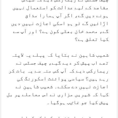
مقاصد کے لیے عدالت کو استعمال نہیں
ہونے دیں گے، اگر آپ ہمارا مذاق
اڑائیں گے تو ہم اسکی اجازت نہیں دیں
گے، محمد خان بھٹی کون ہے؟ اور آپ سے
کیا تعلق ہے؟
شعیب شاہین نے بتایا کہ پہلے یہ لاپتہ
تھے اب پیش کر دیے گیے، چیف جسٹس نے
ریمارکس دیے کہ آپ کس منہ سے یہ بات کر
رہے ہیں؟ سیاسی پوائنٹ اسکورنگ کی
اجازت نہیں دے سکتے۔ شعیب شاہین نے
کہا کہ شیریں مزاری نے اس معاملے پر بل
پیش کیا جو غاٸب ہوگیا۔
چیف جسٹس نے استفسار کیا کہ کیا اس