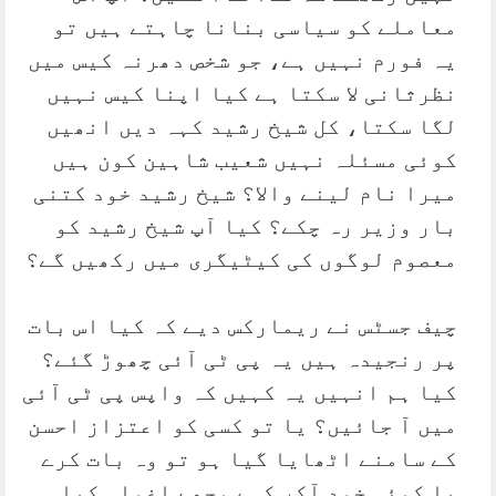
معاملے کو سیاسی بنانا چاہتے ہیں تو
یہ فورم نہیں ہے، جو شخص دھرنہ کیس میں
نظرثانی لا سکتا ہے کیا اپنا کیس نہیں
لگا سکتا، کل شیخ رشید کہہ دیں انھیں
کوئی مسئلہ نہیں شعیب شاہین کون ہیں
میرا نام لینے والا؟ شیخ رشید خود کتنی
بار وزیر رہ چکے؟ کیا آپ شیخ رشید کو
معصوم لوگوں کی کیٹیگری میں رکھیں گے؟
چیف جسٹس نے ریمارکس دیے کہ کیا اس بات
پر رنجیدہ ہیں یہ پی ٹی آئی چھوڑ گئے؟
کیا ہم انہیں یہ کہیں کہ واپس پی ٹی آئی
میں آ جائیں؟ یا تو کسی کو اعتزاز احسن
کے سامنے اٹھایا گیا ہو تو وہ بات کرے
یا کوئی خود آکر کہے مجھے اغواہ کیا