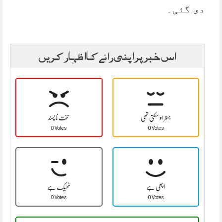
دی گئی۔
اس خبر پر اپنی رائے کا اظہار کریں
بہتر ہو سکتی تھی
سخت نا پسند
0 Votes
0 Votes
اچھی ہے
ٹھیک ہے
0 Votes
0 Votes