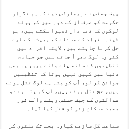
چیف جسٹس نے ریمارکس دیے کہ ہم نگراں
حکومت کو صرف ان کے دور میں گم ہوئے
لوگوں کا ذمہ دار ٹھہرا سکتے ہیں، ہم
لاپتہ افراد کے مسئلے کو ہمیشہ کے لیے
حل کرنا چاہتے ہیں، لاپتہ افراد میں
کئی وہ لوگ بھی آ جاتے ہیں جو جہادی
تنظیموں کے ساتھ چلے جاتے ہیں، یہ بھی
دنیا میں کہیں نہیں ہوتا کہ تنظیمیں
جوائن کر لو، آپ کو پتہ ہے لوگ قتل ہوئے
ہیں، جج قتل ہوئے ہیں، آپ کو پتہ ہے دو
عدالتوں کے چیف جسٹس رہنے والے نور
محمد مسکان زئی کو قتل کیا گیا۔
سماعت کل ساڑھے گیارہ بجے تک ملتوی کر