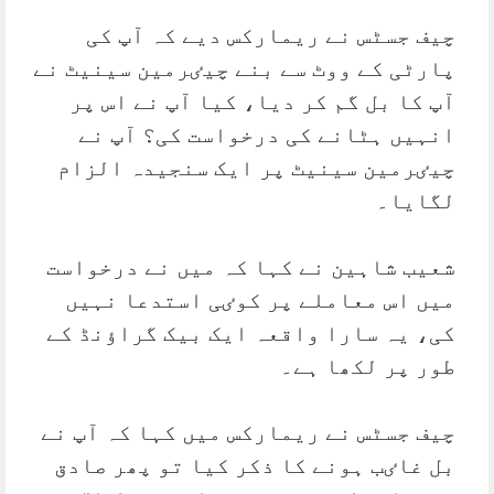
چیف جسٹس نے ریمارکس دیے کہ آپ کی
پارٹی کے ووٹ سے بنے چیٸرمین سینیٹ نے
آپ کا بل گم کر دیا، کیا آپ نے اس پر
انہیں ہٹانے کی درخواست کی؟ آپ نے
چیٸرمین سینیٹ پر ایک سنجیدہ الزام
لگایا۔
شعیب شاہین نے کہا کہ میں نے درخواست
میں اس معاملے پر کوٸی استدعا نہیں
کی، یہ سارا واقعہ ایک بیک گراؤنڈ کے
طور پر لکھا ہے۔
چیف جسٹس نے ریمارکس میں کہا کہ آپ نے
بل غاٸب ہونے کا ذکر کیا تو پھر صادق