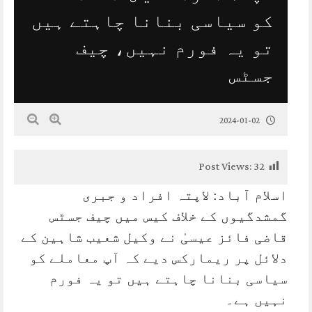
کو سیاسی بنانا چاہتے ہیں
تو یہ فورم نہیں، چیف
جسٹس
2024-01-02
Post Views:
32
اسلام آباد: لاپتہ افراد و جبری
گمشدگیوں کے خلاف کیس میں چیف جسٹس
قاضی فائز عیسیٰ نے وکیل شعیب شاہین کے
دلائل پر ریمارکس دیے کہ آپ معاملے کو
سیاسی بنانا چاہتے ہیں تو یہ فورم
نہیں ہے۔