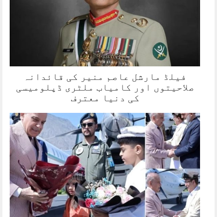
فیلڈ مارشل عاصم منیر کی قائدانہ
صلاحیتوں اور کامیاب ملٹری ڈپلومیسی
کی دنیا معترف