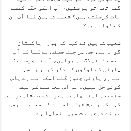
گیا تھا تو ہم سنیں، آپ انکی جگہ کیسے
بات کرسکتے ہیں؟ شعیب شاہین کیا آپ ان
کے گواہ ہیں؟
شعیب شاہین نے کہا کہ پورا پاکستان
گواہ ہے، جس پر چیف جسٹس نے کہا کہ آپ
ایسے ڈائیلاگ نہ بولیں، آپ نے صرف ایک
پارٹی کے لوگوں کا ذکر کیا، یہ سب
ہماری پارٹی چھوڑ گئے اسکا ہمارے پاس
کوئی حل نہیں۔ ہم اس معاملے کو بہت
سنجیدہ لینا چاہتے ہیں۔ شعیب شاہین نے
کہا کہ بلوچ لاپتہ افراد کا معاملہ بھی
ہم نے درخواست میں اٹھایا ہے۔
چیف جسٹس نے ریمارکس دیے کہ سیاس