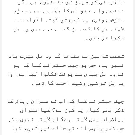
سنجرانی کو فریق تو بنائیں، بل اگر
غائب ہوا ہے تو اس کا مطلب ہے بہت بڑی
سازش ہوئی، یہ کیس تو لاپتہ افراد سے
لاپتہ بل کا کیس بن گیا ہے، ہمیں وہ بل
دکھا تو دیں۔
شعیب شاہین نے بتایا کہ وہ بل میرے پاس
نہیں ہے، جس پر چیف جسٹس نے کہا کہ ہم
نے وہ بل یہاں سے پرنٹ نکلوا لیا ہے اور
یہ بل تو شیخ رشید احمد کا تھا۔
چیف جسٹس نے کہا کہ آپ نے عمران ریاض کا
ذکر بھی کیا، یہ کون ہے؟ کیا عمران
ریاض اب بھی لاپتہ ہے؟ اب لاپتہ نہیں مگر
جب گھر واپس آئے تو حالت غیر تھی، کیا