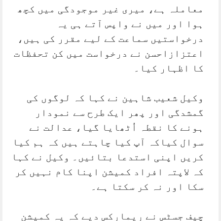
معاملہ ہے، میری غیر موجودگی میں کچھ
ہوا اور میں نے واپس آتے ہی یہ
درخواستیں سماعت کے لیے مقرر کی ہیں،
اعتزازاحسن نے درخواست میں کن تحفظات
کا اظہار کیا۔
وکیل شعیب شاہین نے کہا کہ لوگوں کی
گمشدگی اور پھر ایک طرح سے نمودار
ہونے کا نقطہ اُٹھایا گیا، عدالت نے
سوال کیاکہ آپ کیا چاہتے ہیں کہ ہم کیا
کریں اپنی استدعا بتائیں۔ وکیل نے کہا
کہ لاپتہ افراد کمیشن اپنا کام نہیں کر
سکا اور نہ کر سکتا ہے۔
چیف جسٹس نے ریمارکس دیے کہ یہ کمیشن