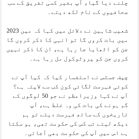
چلنے دیا گیا، آپ بغیر کسی تفریق کے سب
صحافیوں کے نام لکھ دیتے۔
شعیب شاہین نے دلائل میں کہا کہ میں 2023
میں بات کروں گا تو انہی کا ذکر کروں گا
جن کو اٹھایا جا رہا ہے، ان کا ذکر نہیں
کروں جن کو پروٹوکول مل رہا ہے۔
چیف جسٹس نے استفسار کیا کہ کیا آپ نے
کوئی فہرست لگائی کون کب سے لاپتہ ہے؟
آپ نے کہا وزیراعظم نے جو 50 لوگوں کے
گم ہونے کی بات کی وہ غلط ہے، آپ
تاریخوں کے ساتھ فہرست دیتے تو ہم
دیکھ لیتے تب کس کی حکومت تھی، ہو سکتا
ہے اس میں آپ کی حکومت بھی آجاتی۔