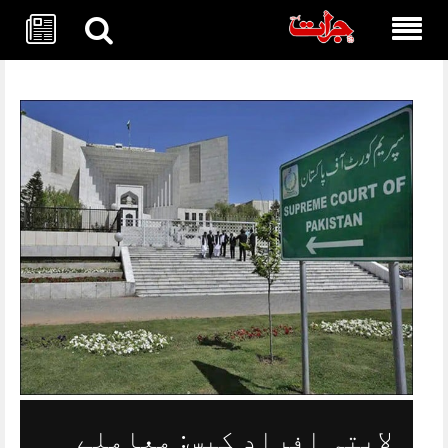
Skip
to
content
لاپتہ افراد کیس: معاملے