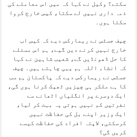
سکتے؟ وکیل نے کہا کہ میں اس معاملے کی
ذمہ داری نہیں لے سکتا، کیس خارج کروا
سکتا ہوں۔
چیف جسٹس نے ریمارکس دیے کہ کیس اب
خارج نہیں کرنے دیں گیے، ہم اس مسئلے
کا حل ڈھونڈیں گے، شعیب شاہین نے کہا
کہ انشاء اللہ ہم یہی چاہتے ہیں۔ چیف
جسٹس نے ریمارکس دیے کہ پاکستان ہم سب
کا ہے ملکر ہی چیزیں ٹھیک کرنا ہوں گی،
ایک دوسرے پر انگلیاں اٹھانے سے
نفرتیں کم نہیں ہوتی یہ بہت کر لیا،
ایک وزیر اپنے بل کی حفاظت نہیں
کرسکتی، لاپتہ افراد کی حفاظت کیسے
کریں گی؟