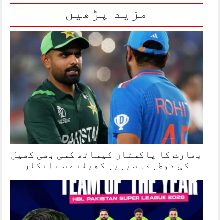
مزید پڑھیں
بھارت کا پاکستان کیساتھ کسی بھی کھیل
کی دوطرفہ سیریز کھیلنے سے انکار