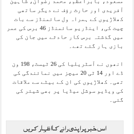
مسعود، بابراعظم، محمد رضوان، شاہین
آفریدی اور حارث رؤف نے دیگر ساتھی
کھلاڑیوں کے ہمراہ ول سائمنڈز سے بات
چیت کی، اینڈریو سائمنڈز 46 برس کی عمر
میں گذشتہ برس کار حادثے میں جان کی
بازی ہار گئے تھے۔
انھوں نے آسٹریلیا کی 26 ٹیسٹ، 198 ون
ڈے اور 14 ٹی 20 میچز میں نمائندگی کی
تھی۔ کھلاڑیوں کی ان کے بیٹے سے ملاقات
کی ویڈیو سوشل میڈیا پر بھی شیئر کی
گئی۔
اس خبر پر اپنی رائے کا اظہار کریں