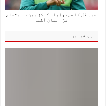
عمر گل کا حیدرآباد کنگز مین سے متعلق
بڑا بیان آگیا
اہم خبریں