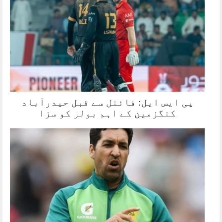
پی ایس ایل: فائنل سے قبل حیدرآباد
کنگزمین کے اہم بولر کو سزا