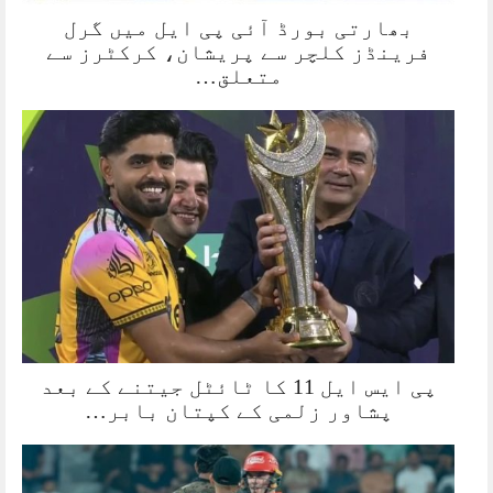
بھارتی بورڈ آئی پی ایل میں گرل
فرینڈز کلچر سے پریشان، کرکٹرز سے
متعلق…
پی ایس ایل 11 کا ٹائٹل جیتنے کے بعد
پشاور زلمی کے کپتان بابر…