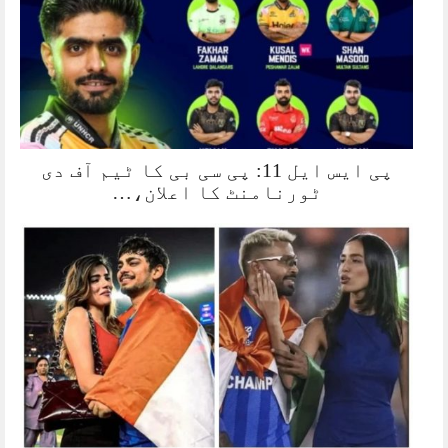
پی ایس ایل 11: پی سی بی کا ٹیم آف دی
ٹورنامنٹ کا اعلان،…