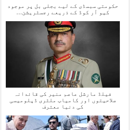
حکومتی سبسڈی کے لیے بجلی بل پر موجود
کیو آر کوڈ کے ذریعے رجسٹریشن…
فیلڈ مارشل عاصم منیر کی قائدانہ
صلاحیتوں اور کامیاب ملٹری ڈپلومیسی
کی دنیا معترف