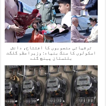
ترقیاتی منصوبوں کا افتتاح، دانش
اسکولوں کا سنگ بنیاد: وزیراعظم گلگت
بلتستان پہنچ گئے