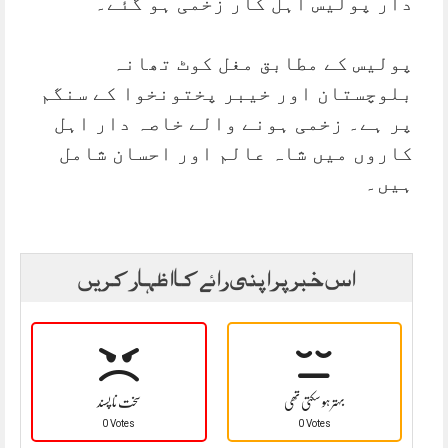
دار پولیس اہل کار زخمی ہو گئے۔
پولیس کے مطابق مغل کوٹ تھانہ
بلوچستان اور خیبر پختونخوا کے سنگم
پر ہے۔ زخمی ہونے والے خاصہ دار اہل
کاروں میں شاہ عالم اور احسان شامل
ہیں۔
اس خبر پر اپنی رائے کا اظہار کریں
بہتر ہو سکتی تھی
سخت نا پسند
0 Votes
0 Votes