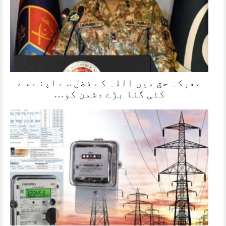
معرکہ حق میں اللہ کے فضل سے اپنے سے
کئی گنا بڑے دشمن کو…