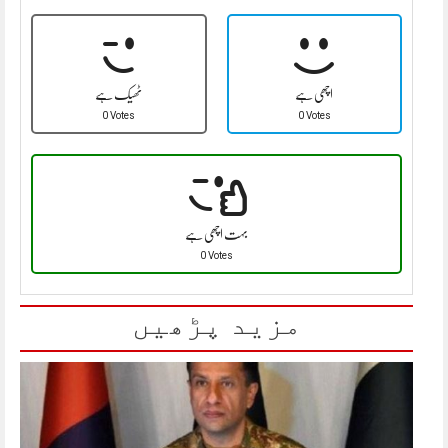
اچھی ہے
ٹھیک ہے
0 Votes
0 Votes
بہت اچھی ہے
0 Votes
مزید پڑھیں