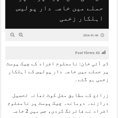
حملے میں خاصہ دار پولیس
اہلکار زخمی
2024-01-06
Post Views:
65
ڈی آئی خان: نامعلوم افراد کے چیک پوسٹ
پر حملے میں خاصہ دار پولیس کے اہلکار
زخمی ہو گئے۔
زرائع کے مطابق مغل کوٹ تھانہ تحصیل
درازندہ دوماندہ چیک پوسٹ پر نامعلوم
افراد نے فائرنگ کردی، جس میں 2 خاصہ