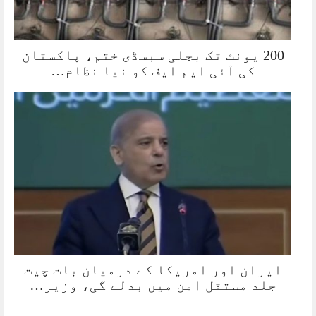
200 یونٹ تک بجلی سبسڈی ختم، پاکستان
کی آئی ایم ایف کو نیا نظام…
ایران اور امریکا کے درمیان بات چیت
جلد مستقل امن میں بدلے گی، وزیر…