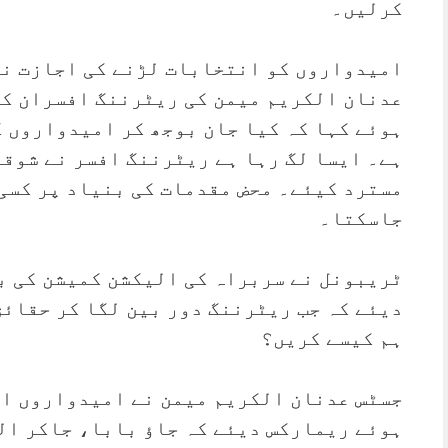
کرلیں۔
امیدواروں کو انتخابات لڑنے کی اجازت نہ
عدنان الکریم میمن کی ریٹرننگ افسران کے
ہوئے کہا کہ کیا جان بوجھ کر امیدواروں 
ہے۔ ایسا لگ رہا ہے ریٹرننگ افسر نے شوق
مسترد کیئے۔ محض مقدمات کی بنیاد پر کسی
جاسکتا۔
ٹریبونل نے سربراہ کی الیکشن کمیشن کی ب
دیئے کہ جب ریٹرننگ دور بین لگا کر حقائق
ہم کیسے کریں؟
جسٹس عدنان الکریم میمن نے امیدواروں او
ہوئے ریمارکس دیئے کہ جاؤ بابا، جاکر ال