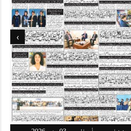
›
وزنامہ جرأت لاہور 03مئی 2026