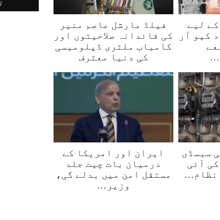
کے لیے
فیلڈ مارشل عاصم منیر
 کیو آر
کی قائدانہ صلاحیتوں اور
عے
کامیاب ملٹری ڈپلومیسی
…
کی دنیا معترف
لی سبسڈی
ایران اور امریکا کے
کی آئی
درمیان بات چیت جلد
 نظام…
مستقل امن میں بدلے گی،
وزیر…