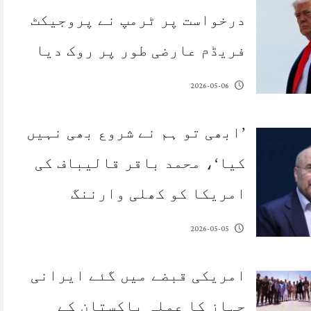
درخواست پر ٹرمپ نے پروجیکٹ
فریڈم عارضی طور پر روک دیا
2026-05-06
’ابھی تو ہم نے شروع بھی نہیں
کیا‘، محمد باقر قالیباف کی
امریکا کو کھلی وارننگ
2026-05-05
امریکی قبضے میں گئے ایرانی
جہاز کا عملہ پاکستان کے