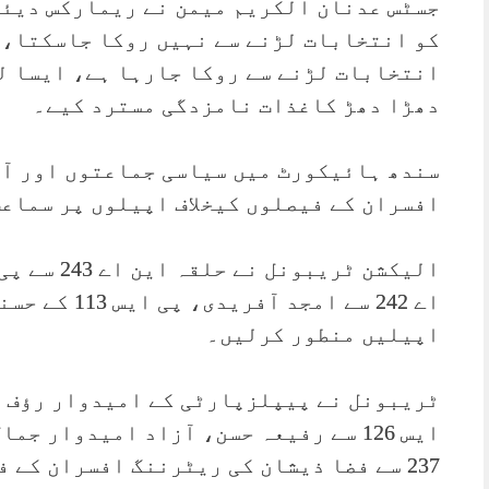
جسٹس عدنان الکریم میمن نے ریمارکس دیئے
کو انتخابات لڑنے سے نہیں روکا جاسکتا، 
انتخابات لڑنے سے روکا جارہا ہے، ایسا ل
دھڑا دھڑ کاغذات نامزدگی مسترد کیے۔
سندھ ہائیکورٹ میں سیاسی جماعتوں اور آ
افسران کے فیصلوں کیخلاف اپیلوں پر سماع
الیکشن ٹریب
اے 242 سے امج
اپیلیں منطور کرلیں۔
ٹریبونل نے پیپلزپارٹی کے امیدوار رؤف ا
ایس 126 سے رفیعہ حسن، آزاد امیدوار 
237 سے فضا ذیشان کی ریٹرننگ افسران کے 