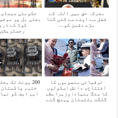
معرکہ حق میں اللہ کے
حکومتی سبسڈی 
فضل سے اپنے سے کئی گنا
بجلی بل پر موجود
بڑے دشمن کو…
کوڈ کے ذری
رجسٹریشن
ترقیاتی منصوبوں کا
200 یونٹ تک بج
افتتاح، دانش اسکولوں
ختم، پاکستان 
کا سنگ بنیاد: وزیراعظم
ایم ایف کو نیا
گلگت بلتستان پہنچ گئے