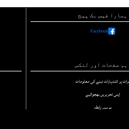
ہمارا فیس بک پیج
Facebook
ہم صفحات اور لنکس
رات پر اشتہارات دینے کی معلومات
اپنی تحریریں بھجوائیے
ہم سے رابطہ