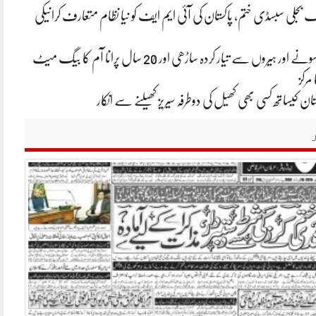
تک بجلی سبسڈی ختم، پاکستان کی آئی ایم ایف کو نیا نظام متعارف کرانیکی
ایشا امبانی کی سونے اور ہیروں سے تیار کردہ ساڑھی اور 20 سال پرانا آم کا بیگ میٹ
 مرکز
ان کیساتھ کسی بھی کھیل کی دوطرفہ سیریز کھیلنے سے انکار