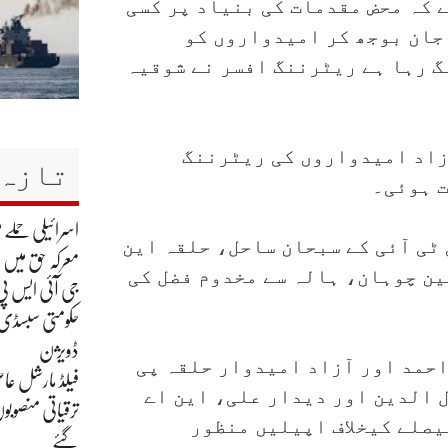
 کہ محض مقدمات کی بنیاد پر کسی
جان بوجھ کر امیدواروں کو
گ رہا ہے ریٹرننگ افسر نے شوقیہ
زاد امیدواروں کی ریٹرننگ
تازہ 
ت ہوئی۔
اسرائیلی حملے م
ونل نے حلقہ این اے 243 سے پی ٹی آئی کے سبحان ساحل، حلقہ این
معرکہ حق میں
د آفریدی، پی ایس 113 کے حسنین چوہان، ہالہ سے مخدوم فضل کی
جی آئی ایس پی
حکومتی سبسڈی ک
ڈویژن
حمد اور آزاد امیدوار حلقہ پی
فیلڈ مارشل عاص
جمال الدین اور دیدار علی، این اے
ترقیاتی منصوبو
فیصلے کیخلاف اپیلیں منظور
گئے