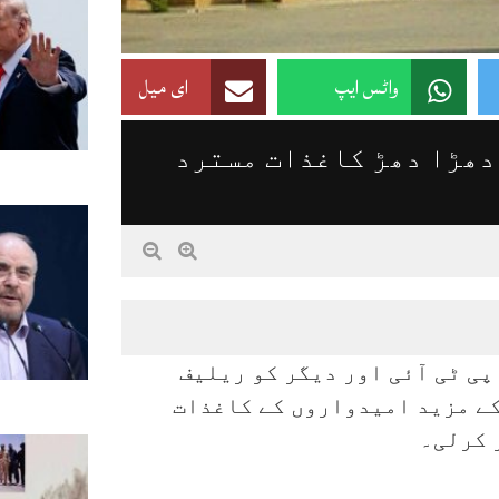
واٹس ایپ
ای میل
دھڑا دھڑ کاغذات مسترد
پی ٹی آئی اور دیگر کو ریلیف
کے مزید امیدواروں کے کاغذات
 کرلی۔