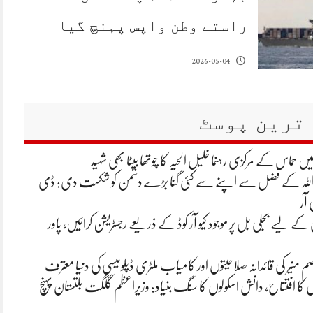
راستے وطن واپس پہنچ گیا
2026-05-04
ترین پوسٹ
یں حماس کے مرکزی رہنما خلیل الحیہ کا چوتھا بیٹا بھی شہید
 اللہ کے فضل سے اپنے سے کئی گنا بڑے دشمن کو شکست دی: ڈی
 آر
ے لیے بجلی بل پر موجود کیو آر کوڈ کے ذریعے رجسٹریشن کرائیں، پاور
م منیر کی قائدانہ صلاحیتوں اور کامیاب ملٹری ڈپلومیسی کی دنیا معترف
ں کا افتتاح، دانش اسکولوں کا سنگ بنیاد: وزیراعظم گلگت بلتستان پہنچ