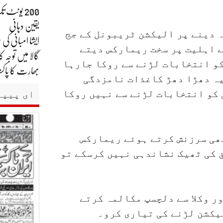
200 یونٹ 
یقین دہانی
 دینے پر الیکشن ٹریبونل کے جج
 اہلیت پر سخت ریمارکس دیتے
گالا میں توجہ کا
کو انتخابات لڑنے سے روکا جارہا
بھارت کا پاکست
یہ دھڑا دھڑ کاغذات نامزدگی
 کو انتخابات لڑنے سے نہیں روکا
ای پیپر
ھی سرزنش کرتے ہوئے ریمارکس
 کی ٹھیک نشاندہی نہیں کرسکے تو
ر وکلا سے دلچسپ مکالمہ کرتے
یکشن لڑنے کی تیاری کرو۔