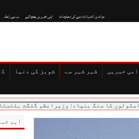
جرات پر اشتہارات دینے کی معلومات
اپنی تحریریں بھجوائیے
ہم سے رابطہ
امی خبریں
شہر شہر سے
شوبز کی دنیا
کھ
نگ بنیاد: وزیراعظم گلگت بلتستان پہنچ گئے
اہم خبر