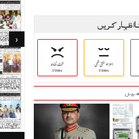
ا اظہار کریں
‹
بہتر ہو سکتی تھی
سخت نا پسند
0 Votes
0 Votes
یں
جرأت لاہور 05مئی 2026
ر