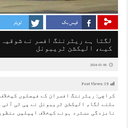
فیس بک
ٹویٹر
لگتا ہے ریٹرننگ افسر نے شوقیہ 
کیے، الیکشن ٹریبونل
2024-01-06
Post Views:
19
کراچی: ریٹرننگ افسران کے فیصلوں کیخلاف 
ملنے لگا، الیکشن ٹریبونل نے پی ٹی آئی 
نامزدگی مسترد ہونے کیخلاف اپیلیں منظور