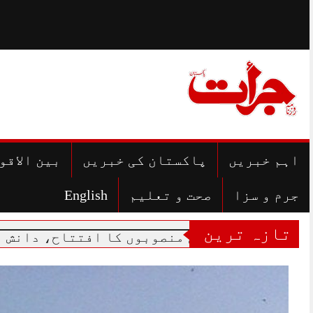
Skip
to
content
اہم خبریں
پاکستان کی خبریں
بین الاقو
جرم و سزا
صحت و تعلیم
English
تازہ ترین
یاتی منصوبوں کا افتتاح، دانش اسکولوں کا س