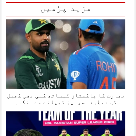
مزید پڑھیں
بھارت کا پاکستان کیساتھ کسی بھی کھیل
کی دوطرفہ سیریز کھیلنے سے انکار