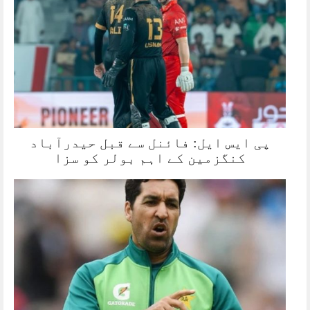
پی ایس ایل: فائنل سے قبل حیدرآباد
کنگزمین کے اہم بولر کو سزا