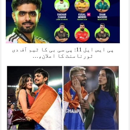
پی ایس ایل 11: پی سی بی کا ٹیم آف دی
ٹورنامنٹ کا اعلان،…