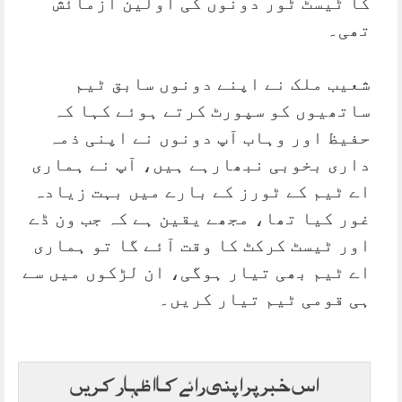
کا ٹیسٹ ٹور دونوں کی اولین آزمائش
تھی۔
شعیب ملک نے اپنے دونوں سابق ٹیم
ساتھیوں کو سپورٹ کرتے ہوئے کہا کہ
حفیظ اور وہاب آپ دونوں نے اپنی ذمہ
داری بخوبی نبھارہے ہیں، آپ نے ہماری
اے ٹیم کے ٹورز کے بارے میں بہت زیادہ
غور کیا تھا، مجھے یقین ہے کہ جب ون ڈے
اور ٹیسٹ کرکٹ کا وقت آئے گا تو ہماری
اے ٹیم بھی تیار ہوگی، ان لڑکوں میں سے
ہی قومی ٹیم تیار کریں۔
اس خبر پر اپنی رائے کا اظہار کریں