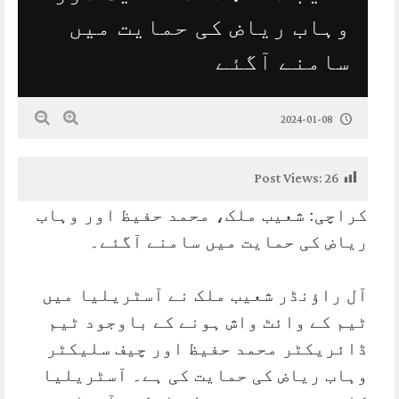
وہاب ریاض کی حمایت میں
سامنے آگئے
2024-01-08
Post Views:
26
کراچی: شعیب ملک، محمد حفیظ اور وہاب
ریاض کی حمایت میں سامنے آگئے۔
آل راؤنڈر شعیب ملک نے آسٹریلیا میں
ٹیم کے وائٹ واش ہونے کے باوجود ٹیم
ڈائریکٹر محمد حفیظ اور چیف سلیکٹر
وہاب ریاض کی حمایت کی ہے۔ آسٹریلیا