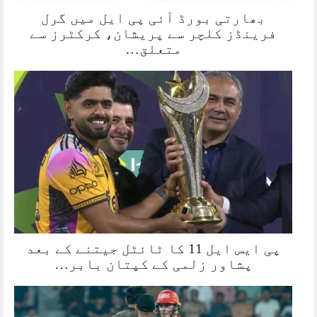
بھارتی بورڈ آئی پی ایل میں گرل
فرینڈز کلچر سے پریشان، کرکٹرز سے
متعلق…
پی ایس ایل 11 کا ٹائٹل جیتنے کے بعد
پشاور زلمی کے کپتان بابر…