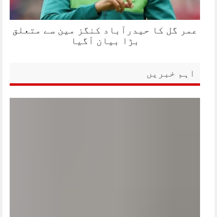
عمر گل کا حیدرآباد کنگز مین سے متعلق
بڑا بیان آگیا
اہم خبریں