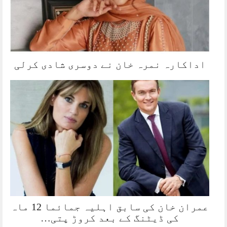
اداکارہ نمرہ خان نے دوسری شادی کرلی
عمران خان کی سابق اہلیہ جمائما 12 ماہ
کی ڈیٹنگ کے بعد کروڑ پتی…