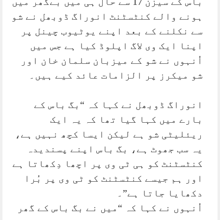
باس کے سیزن 17 سے حال ہی میں بےگھر میں
ہونے والے کنٹسٹنٹ انوراگ ڈوبھل نے شو
سے نکلنے کے بعد اپنے یوٹیوب چینل پر
اپنا ایک وی لاگ اپلوڈ کیا ہے جس میں
اُنہوں نے شو کے میزبان سلمان خان اور
شو میکرز پر الزامات عائد کیے ہیں۔
انوراگ ڈوبھل نے کہا کہ “بگ باس کے
بارے میں کہا گیا تھا کہ یہ ایک
ریئلیٹی شو ہے لیکن ایسا کچھ نہیں ہے،
یہ سب جھوٹ ہے، بگ باس اپنے پسندیدہ
کنٹسٹنٹ کو ہی ٹی وی پر اچھا دِکھاتا ہے
اور ہم جیسے کنٹسٹنٹ کو ٹی وی پر بُرا
دکھایا جاتا ہے”۔
اُنہوں نے کہا کہ “میں نے بگ باس کے گھر