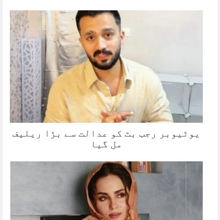
یوٹیوبر رجب بٹ کو عدالت سے بڑا ریلیف
مل گیا