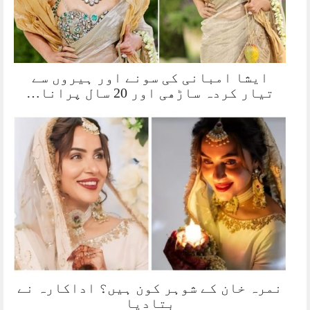
ایشا امبانی کی سونے اور ہیروں سے
تیار کردہ ساڑھی اور 20 سال پرانا…
نمرہ خان کے شوہر کون ہیں؟ اداکارہ نے
بتادیا