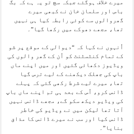
میرے خلاف ہوگئے جبکہ سچ تو یہ ہے کہ بگ
باس اور سلمان خان نے کبھی میرے
گھروالوں سے کوئی رابطہ کیا ہی نہیں
تھا، مجھے دھوکے میں رکھا گیا”۔
اُنہوں نے کہا کہ “دیوالی کے موقع پر شو
کے تمام کنٹسٹنٹ کو اُن کے گھر والوں کی
ویڈیوز دکھائی گئیں اور میں اپنے ماں
باپ کی جھلک دیکھنے کے لیے ترس گیا
تھا، میرے لیے شرط رکھی گئی کہ پہلے
ڈانس کرو، اُس کے بعد ہی تم اپنے ماں باپ
کی ویڈیو دیکھ سکو گے، مجھے ڈانس نہیں
آتا تھا لیکن میں نے ویڈیو کی خاطر
ڈانس کیا اور سب نے میرے ڈانس کا مذاق
بنایا”۔