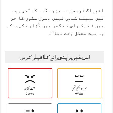
انوراگ ڈوبھل نے مزید کہا کہ “میں وہ
تین مہینے کبھی نہیں بھول سکوں گا جو
میں نے بگ باس کے گھر میں گُزارے کیونکہ
وہ بہت مشکل وقت تھا”۔
اس خبر پر اپنی رائے کا اظہار کریں
بہتر ہو سکتی تھی
سخت نا پسند
0 Votes
0 Votes