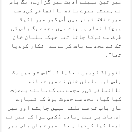
میں تین مہینے اذیت میں گزارے، بگ باس
نے ہمیشہ میرے ساتھ ناانصافی کی، سب
میرے خلاف تھے، میں اُس گھر میں اکیلا
ہوچکا تھا، ہر بات میں مجھے بگ باس کی
طرف سے ٹوکا جاتا تھا جبکہ سلمان خان
تک نے مجھ سے بات کرنے سے انکار کردیا
تھا”۔
انوراگ ڈوبھل نے کہا کہ “اس شو میں بگ
باس اور سلمان خان نے میرے ساتھ
ناانصافی کی، مجھے سب کے سامنے بےعزت
کیا گیا، مجھ سے جھوٹ بولا کہ تمہارے
ماں باپ تم سے ملنا نہیں چاہتے اور میں
اس بات پر بہت زیادہ دُکھی ہوا کہ میں نے
ایسا کیا کردیا ہے کہ میرے ماں باپ بھی