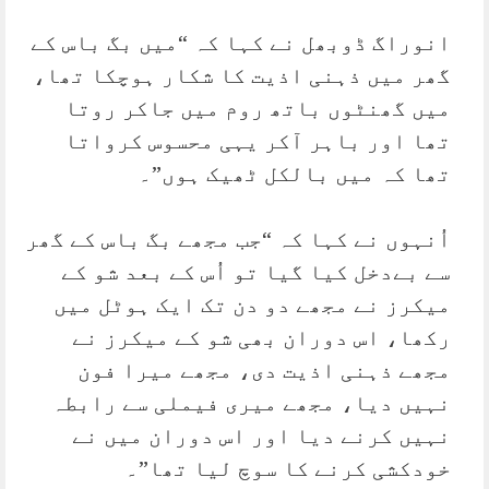
انوراگ ڈوبھل نے کہا کہ “میں بگ باس کے
گھر میں ذہنی اذیت کا شکار ہوچکا تھا،
میں گھنٹوں باتھ روم میں جاکر روتا
تھا اور باہر آکر یہی محسوس کرواتا
تھا کہ میں بالکل ٹھیک ہوں”۔
اُنہوں نے کہا کہ “جب مجھے بگ باس کے گھر
سے بےدخل کیا گیا تو اُس کے بعد شو کے
میکرز نے مجھے دو دن تک ایک ہوٹل میں
رکھا، اس دوران بھی شو کے میکرز نے
مجھے ذہنی اذیت دی، مجھے میرا فون
نہیں دیا، مجھے میری فیملی سے رابطہ
نہیں کرنے دیا اور اس دوران میں نے
خودکشی کرنے کا سوچ لیا تھا”۔