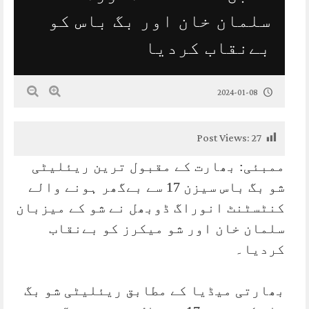
سلمان خان اور بگ باس کو
بےنقاب کردیا
2024-01-08
Post Views:
27
ممبئی: بھارت کے مقبول ترین ریئلیٹی
شو بگ باس سیزن 17 سے بےگھر ہونے والے
کنٹسٹنٹ انوراگ ڈوبھل نے شو کے میزبان
سلمان خان اور شو میکرز کو بےنقاب
کردیا۔
بھارتی میڈیا کے مطابق ریئلیٹی شو بگ