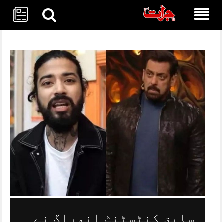
Skip
to
content
سابق کنٹسٹنٹ انوراگ نے