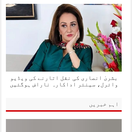
بشریٰ انصاری کی نقل اتارنے کی ویڈیو
وائرل، سینئر اداکارہ ناراض ہوگئیں
اہم خبریں