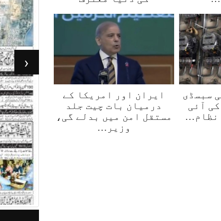
‹
لی سبسڈی
ایران اور امریکا کے
کی آئی
درمیان بات چیت جلد
 نظام…
مستقل امن میں بدلے گی،
وزیر…
جرأت لاہور 07 مئی2026
ر