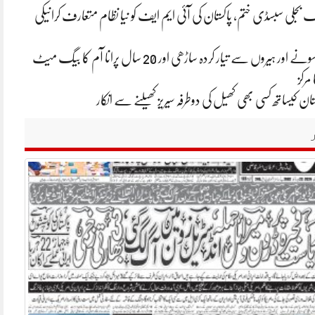
تک بجلی سبسڈی ختم، پاکستان کی آئی ایم ایف کو نیا نظام متعارف کرانیکی
ایشا امبانی کی سونے اور ہیروں سے تیار کردہ ساڑھی اور 20 سال پرانا آم کا بیگ میٹ
 مرکز
ان کیساتھ کسی بھی کھیل کی دوطرفہ سیریز کھیلنے سے انکار