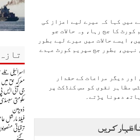
 میں کہا کہ میرے لیے اعزاز کی
 کورٹ کا جج رہا، وہ حالات جو
ں، ایسے حالات میں میرے لیے بطور
 نہیں، بطور جج سپریم کورٹ عہدے
تازہ 
اسرائیلی حملے م
 اور دیگر مراعات کے حقدار
معرکہ حق میں
س مظاہر نقوی کو مس کنڈکٹ پر
جی آئی ایس پی
ہاتھ دھونا پڑتے۔
حکومتی سبسڈی ک
ڈویژن
فیلڈ مارشل عاص
ا اظہار کریں
ترقیاتی منصوبو
گئے