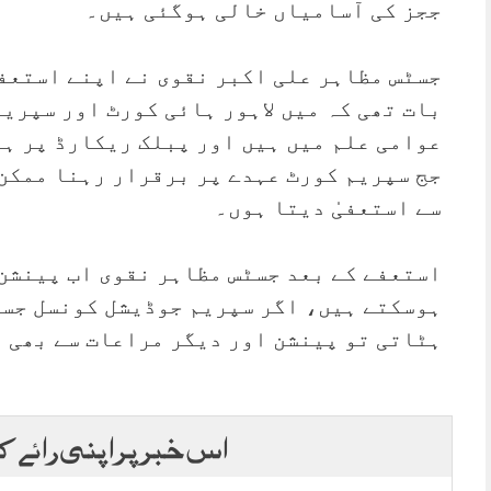
ججز کی آسامیاں خالی ہوگئی ہیں۔
جسٹس مظاہر علی اکبر نقوی نے اپنے استعفے
بات تھی کہ میں لاہور ہائی کورٹ اور سپریم
عوامی علم میں ہیں اور پبلک ریکارڈ پر ہی
جج سپریم کورٹ عہدے پر برقرار رہنا ممکن
سے استعفیٰ دیتا ہوں۔
استعفے کے بعد جسٹس مظاہر نقوی اب پینشن
ہوسکتے ہیں، اگر سپریم جوڈیشل کونسل جسٹ
ہٹاتی تو پینشن اور دیگر مراعات سے بھی 
اس خبر پر اپنی رائے ک