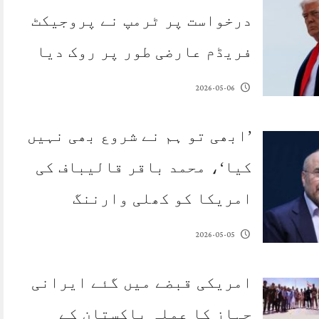
درخواست پر ٹرمپ نے پروجیکٹ
فریڈم عارضی طور پر روک دیا
2026-05-06
’ابھی تو ہم نے شروع بھی نہیں
کیا‘، محمد باقر قالیباف کی
امریکا کو کھلی وارننگ
2026-05-05
امریکی قبضے میں گئے ایرانی
جہاز کا عملہ پاکستان کے