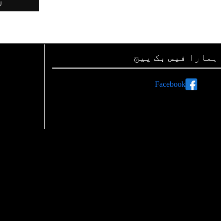
ہمارا فیس بک پیج
Facebook
ہم صفحات اور لنکس
رات پر اشتہارات دینے کی معلومات
اپنی تحریریں بھجوائیے
ہم سے رابطہ