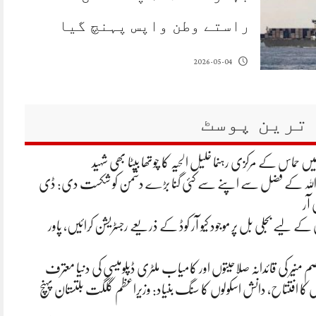
راستے وطن واپس پہنچ گیا
2026-05-04
ترین پوسٹ
یں حماس کے مرکزی رہنما خلیل الحیہ کا چوتھا بیٹا بھی شہید
 اللہ کے فضل سے اپنے سے کئی گنا بڑے دشمن کو شکست دی: ڈی
 آر
ے لیے بجلی بل پر موجود کیو آر کوڈ کے ذریعے رجسٹریشن کرائیں، پاور
م منیر کی قائدانہ صلاحیتوں اور کامیاب ملٹری ڈپلومیسی کی دنیا معترف
ں کا افتتاح، دانش اسکولوں کا سنگ بنیاد: وزیراعظم گلگت بلتستان پہنچ