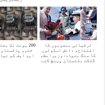
ترقیاتی منصوبوں کا
200 یونٹ تک بج
افتتاح، دانش اسکولوں
ختم، پاکستان 
کا سنگ بنیاد: وزیراعظم
ایم ایف کو نیا
گلگت بلتستان پہنچ گئے
 30اپریل 2026
روزنامہ 