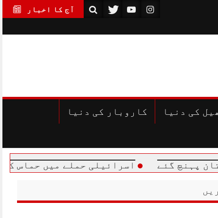
آج کا اخبار
یل کی دنیا
کاروبار کی دنیا
ئے
اسرائیلی حملے میں حماس کے مرکزی رہن
یں