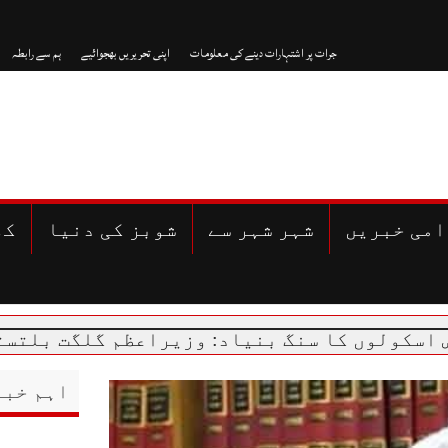
جرات پر اشتہارات دینے کی معلومات
اپنی تحریریں بھجوائیے
ہم سے رابطہ
امی خبریں
شہر شہر سے
شوبز کی دنیا
کھ
ا سنگ بنیاد: وزیراعظم گلگت بلتستان پہنچ گ
اہم خبر