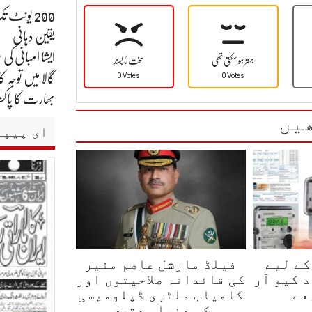
200 یونٹ 
یقین دہانی
بہتر ہو سکتی تھی
سخت نا پسند
0 Votes
0 Votes
گالا میں توجہ کا
بھارت کا پاکست
یں
ای پیپر
کے لیے
فیلڈ مارشل عاصم منیر
 کیو آر
کی قائدانہ صلاحیتوں اور
عے
کامیاب ملٹری ڈپلومیسی
…
کی دنیا معترف