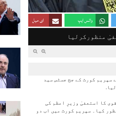
واٹس ایپ
ای میل
فیٰ منظورکرلیا
ے سپریم کورٹ کے جج جسٹس سید
یا.
ی کا استعفیٰ وزیرِ اعظم کی
ے آرٹیکل 179 کے تحت منظور کیا۔ سپریم کورٹ میں اب دو