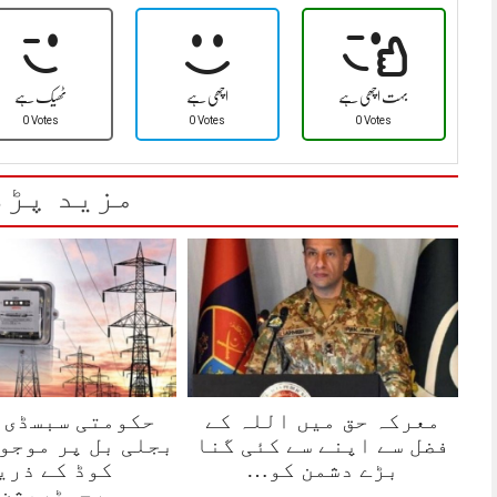
بہت اچھی ہے
اچھی ہے
ٹھیک ہے
0 Votes
0 Votes
0 Votes
مزید پڑھ
معرکہ حق میں اللہ کے
حکومتی سبسڈی 
فضل سے اپنے سے کئی گنا
بجلی بل پر موجود
بڑے دشمن کو…
کوڈ کے ذری
رجسٹریشن