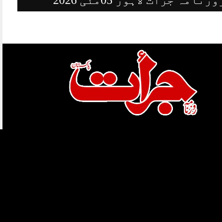
ہمارے بارے میں
قوائد و ضوابط
کاپی رائٹس
ہمارے بارے میں