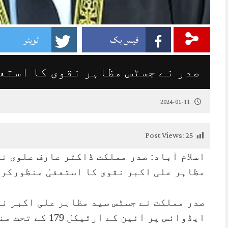
فیس بک
ٹویٹر
صدر نے جسٹس مظاہر نقوی کا استع
2024-01-11
Post Views:
25
اسلام آباد: صدر مملکت ڈاکٹر عارف علوی ن
مظاہر علی اکبر نقوی کا استعفیٰ منظورکرل
صدر مملکت نے جسٹس سید مظاہر علی اکبر نقو
ایڈوائس پر آئین ک