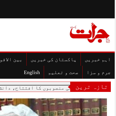
Skip
to
content
اہم خبریں
پاکستان کی خبریں
بین الاقو
جرم و سزا
صحت و تعلیم
English
تازہ ترین
ترقیاتی منصوبوں کا افتتاح، دانش اسکولوں ک