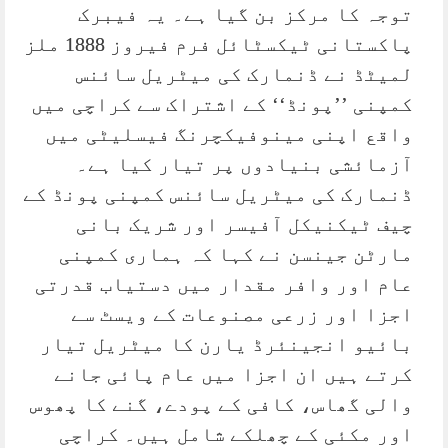
توجہ کا مرکز بن گیا ہے۔ یہ فیبرک
پاکستانی ٹیکسٹائل فرم فیروز 1888 ملز
لمیٹڈ نے ڈنمارک کی میٹریل سائنس
کمپنی ’’پونڈ‘‘ کے اشتراک سے کراچی میں
واقع اپنی مینوفیکچرنگ فیسلیٹی میں
آزمائشی بنیادوں پر تیار کیا ہے۔
ڈنمارک کی میٹریل سائنس کمپنی پونڈ کے
چیف ٹیکنیکل آفیسر اور شریک بانی
مارٹن جینسن نے کہا کہ ہماری کمپنی
عام اور وافر مقدار میں دستیاب قدرتی
اجزا اور زرعی مصنوعات کے ویسٹ سے
بائیو انجینئرڈ یارن کا میٹریل تیار
کرتے ہیں ان اجزا میں عام پائی جانے
والی گھاس، کافی کے پودے، گنے کا پھوس
اور مکئی کے چھلکے شامل ہیں۔ کراچی