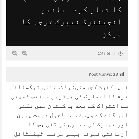
کا تیار کردہ بائیو
انجینئرڈ فیبرک توجہ کا
مرکز
2024-01-11
Post Views:
28
فرینکفرٹ / جرمنی: پاکستانی ٹیکسٹائل
فرم کا ڈنمارک کی میٹریل سائنس کمپنی
سے اشتراک کے بعد پاکستان میں مکئی
اور گنے کے ویسٹ سے ماحول دوست یارن
اور فیبرک کی تیاری کی گئی جس کا
آزمائشی نمونہ پہلی مرتبہ ٹیکسٹائل