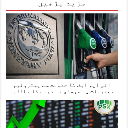
مزید پڑھیں
آئی ایم ایف کا حکومت سے پیٹرولیم
مصنوعات پر سبسڈی نہ دینے کا مطالبہ