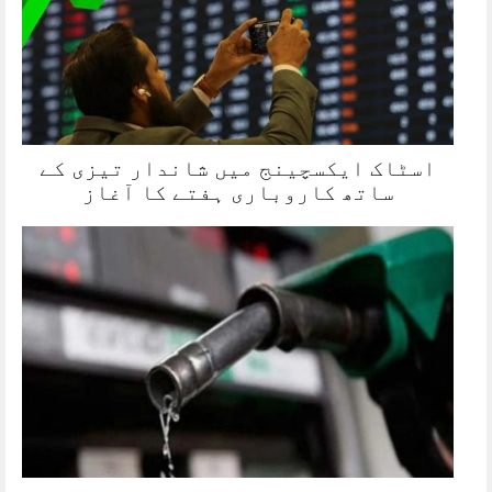
اسٹاک ایکسچینج میں شاندار تیزی کے
ساتھ کاروباری ہفتے کا آغاز