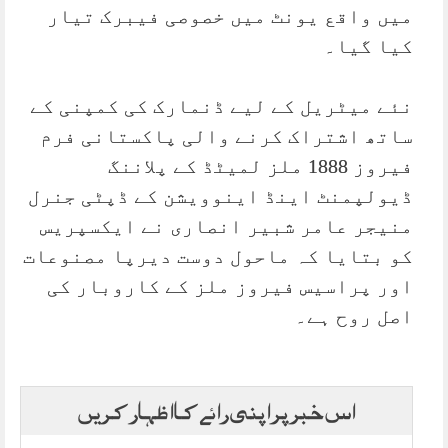
میں واقع یونٹ میں خصوصی فیبرک تیار
کیا گیا۔
نئے میٹریل کے لیے ڈنمارک کی کمپنی کے
ساتھ اشتراک کرنے والی پاکستانی فرم
فیروز 1888 ملز لمیٹڈ کے پلاننگ
ڈیولپمنٹ اینڈ اینوویشن کے ڈپٹی جنرل
منیجر عامر شبیر انصاری نے ایکسپریس
کو بتایا کہ ماحول دوست دیرپا مصنوعات
اور پراسیس فیروز ملز کے کاروبار کی
اصل روح ہے۔
اس خبر پر اپنی رائے کا اظہار کریں