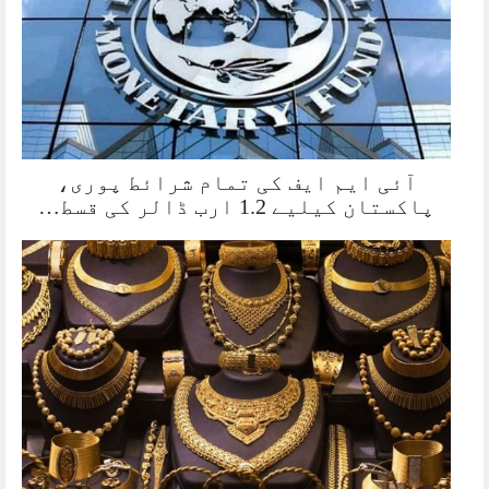
آئی ایم ایف کی تمام شرائط پوری،
پاکستان کیلیے 1.2 ارب ڈالر کی قسط…