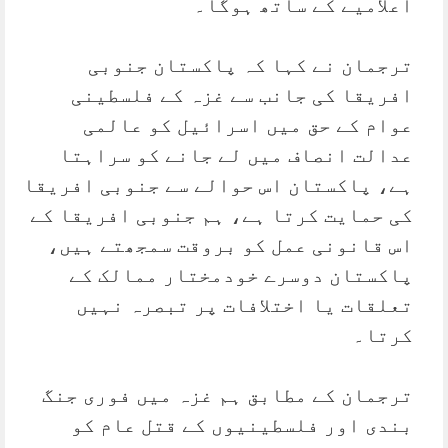
اعلامیے کے ساتھ ہوگا۔
ترجمان نے کہا کہ پاکستان جنوبی
افریقا کی جانب سے غزہ کے فلسطینی
عوام کے حق میں اسرائیل کو عالمی
عدالت انصاف میں لے جانے کو سراہتا
ہے، پاکستان اس حوالے سے جنوبی افریقا
کی حمایت کرتا ہے، ہم جنوبی افریقا کے
اس قانونی عمل کو بروقت سمجھتے ہیں،
پاکستان دوسرے خودمختار ممالک کے
تعلقات یا اختلافات پر تبصرہ نہیں
کرتا۔
ترجمان کے مطابق ہم غزہ میں فوری جنگ
بندی اور فلسطینیوں کے قتل عام کو