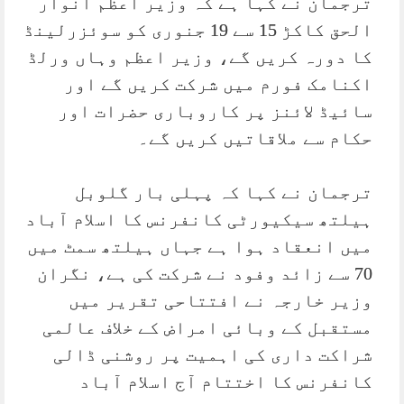
ترجمان نے کہا ہے کہ وزیر اعظم انوار
الحق کاکڑ 15 سے 19 جنوری کو سوئزرلینڈ
کا دورہ کریں گے، وزیر اعظم وہاں ورلڈ
اکنامک فورم میں شرکت کریں گے اور
سائیڈ لائنز پر کاروباری حضرات اور
حکام سے ملاقاتیں کریں گے۔
ترجمان نے کہا کہ پہلی بار گلوبل
ہیلتھ سیکیورٹی کانفرنس کا اسلام آباد
میں انعقاد ہوا ہے جہاں ہیلتھ سمٹ میں
70 سے زائد وفود نے شرکت کی ہے، نگران
وزیر خارجہ نے افتتاحی تقریر میں
مستقبل کے وبائی امراض کے خلاف عالمی
شراکت داری کی اہمیت پر روشنی ڈالی
کانفرنس کا اختتام آج اسلام آباد