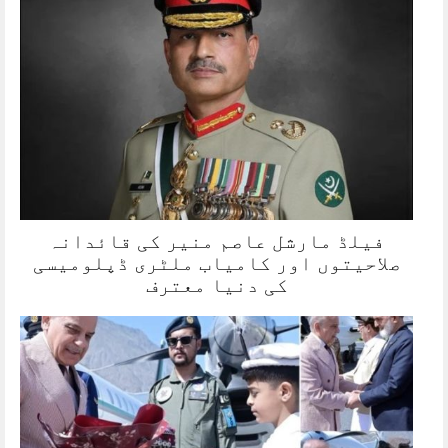
فیلڈ مارشل عاصم منیر کی قائدانہ
صلاحیتوں اور کامیاب ملٹری ڈپلومیسی
کی دنیا معترف