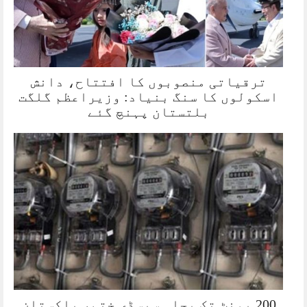
ترقیاتی منصوبوں کا افتتاح، دانش
اسکولوں کا سنگ بنیاد: وزیراعظم گلگت
بلتستان پہنچ گئے
200 یونٹ تک بجلی سبسڈی ختم، پاکستان