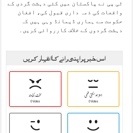
ٹی پی نے پاکستان میں کئی دہشت گردی کے
واقعات کی ذمہ داری قبول کی، افغان
حکومت سے ہماری ڈیمانڈ وہی ہیں کہ
دہشت گردوں کے خلاف کارروائی کریں۔
اس خبر پر اپنی رائے کا اظہار کریں
بہتر ہو سکتی تھی
سخت نا پسند
0 Votes
0 Votes