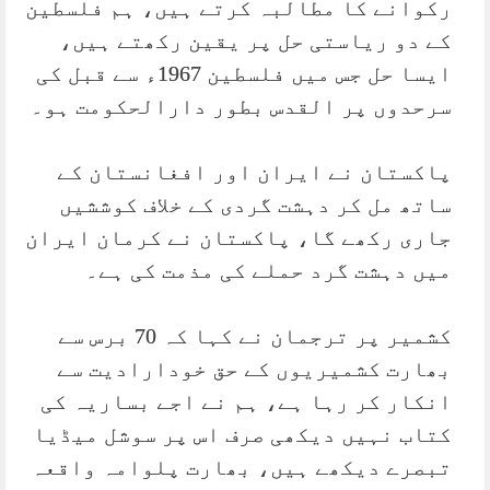
رکوانے کا مطالبہ کرتے ہیں، ہم فلسطین
کے دو ریاستی حل پر یقین رکھتے ہیں،
ایسا حل جس میں فلسطین 1967ء سے قبل کی
سرحدوں پر القدس بطور دارالحکومت ہو۔
پاکستان نے ایران اور افغانستان کے
ساتھ مل کر دہشت گردی کے خلاف کوششیں
جاری رکھے گا، پاکستان نے کرمان ایران
میں دہشت گرد حملے کی مذمت کی ہے۔
کشمیر پر ترجمان نے کہا کہ 70 برس سے
بھارت کشمیریوں کے حق خودارادیت سے
انکار کر رہا ہے، ہم نے اجے بساریہ کی
کتاب نہیں دیکھی صرف اس پر سوشل میڈیا
تبصرے دیکھے ہیں، بھارت پلوامہ واقعہ