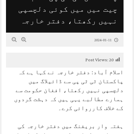
چیت میں میں کوئی دلچسپی
نہیں رکھتا، دفتر خارجہ
2024-01-11
Post Views:
20
اسلام آباد: دفتر خارجہ نے کہا ہے کہ
پاکستان ٹی ٹی پی سے ڈائیلاگ میں
دلچسپی نہیں رکھتا، افغان حکومت سے
ہمارے مطالبے یہی ہیں کہ دہشت گردوں
کے خلاف کارروائی کرے۔
ہفتہ وار بریفنگ میں دفتر خارجہ کی