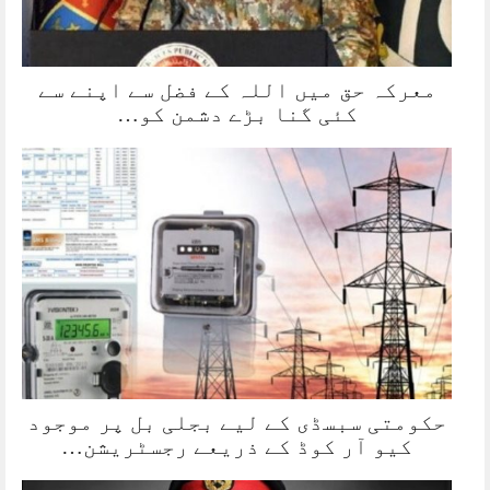
معرکہ حق میں اللہ کے فضل سے اپنے سے
کئی گنا بڑے دشمن کو…
حکومتی سبسڈی کے لیے بجلی بل پر موجود
کیو آر کوڈ کے ذریعے رجسٹریشن…