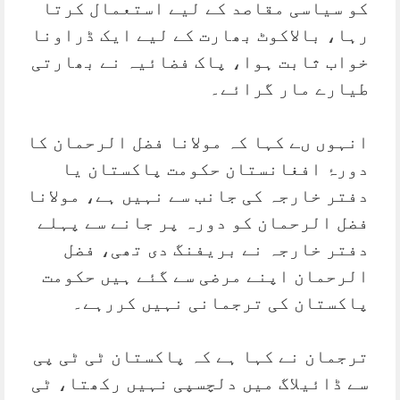
کو سیاسی مقاصد کے لیے استعمال کرتا
رہا، بالاکوٹ بھارت کے لیے ایک ڈراونا
خواب ثابت ہوا، پاک فضائیہ نے بھارتی
طیارے مار گرائے۔
انہوں ںے کہا کہ مولانا فضل الرحمان کا
دورۂ افغانستان حکومت پاکستان یا
دفتر خارجہ کی جانب سے نہیں ہے، مولانا
فضل الرحمان کو دورہ پر جانے سے پہلے
دفتر خارجہ نے بریفنگ دی تھی، فضل
الرحمان اپنے مرضی سے گئے ہیں حکومت
پاکستان کی ترجمانی نہیں کررہے۔
ترجمان نے کہا ہے کہ پاکستان ٹی ٹی پی
سے ڈائیلاگ میں دلچسپی نہیں رکھتا، ٹی