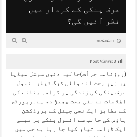
عرف پنکی کے کردار میں
نظر آئیں گی؟
2026-06-01
Post Views:
3
(روزنامہ جرأت)حالیہ دنوں سوشل میڈیا
پر زیرِ بحث آنے والی ڈرگ ڈیلر انمول
عرف پنکی کی زندگی پر ڈرامہ بنانے کی
اطلاعات نے نئی بحث چھیڑ دی ہے۔رپورٹس
کے مطابق ایک نجی چینل کے پروڈکشن
ہاؤس کی جانب سے انمول پنکی پر مبنی
ایک ڈرامہ تیار کیا جا رہا ہے جس میں