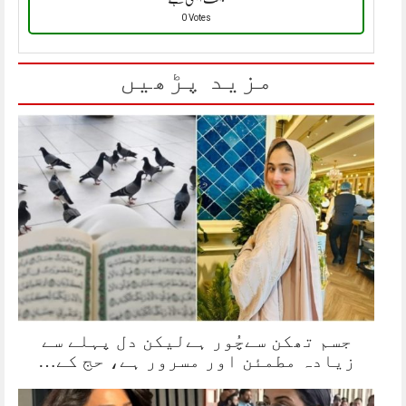
0 Votes
مزید پڑھیں
جسم تھکن سےچُور ہےلیکن دل پہلے سے
زیادہ مطمئن اور مسرور ہے، حج کے…