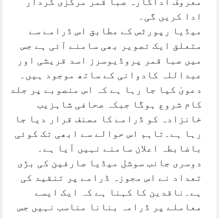
معروف اداکارہ صبا قمر مرکزی کردار
ادا کریں گی۔
میڈیا رپورٹس کے مطابق اس ڈرامے سے
متعلق ایک تصویر بھی سامنے آئی ہے جس
میں صبا قمر پروڈیوسرز اسد قریشی اور
عبداللہ کادوانی کے ساتھ موجود ہیں۔
دعویٰ کیا جا رہا ہے کہ اس منصوبے پر جلد
کام شروع ہوگا جبکہ صحافی شاہزیب
خانزادہ کو ڈرامے کا مصنف قرار دیا جا
رہا ہے۔تاہم اس حوالے سے ابھی تک کوئی
باضابطہ اعلان سامنے نہیں آیا ہے۔
دوسری جانب سوشل میڈیا صارفین کی بڑی
تعداد نے اس مجوزہ ڈرامے پر تنقید کی
ہے۔ناقدین کا کہنا ہے کہ ایک ایسے
معاملے پر ڈرامہ بنانا مناسب نہیں جس