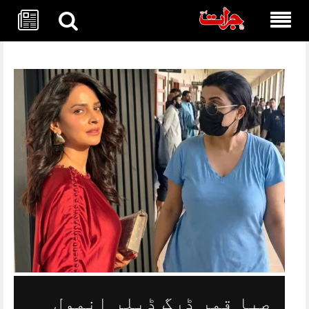
Skip
to
content
صبا قمر ڈرگ ڈیلر انمول