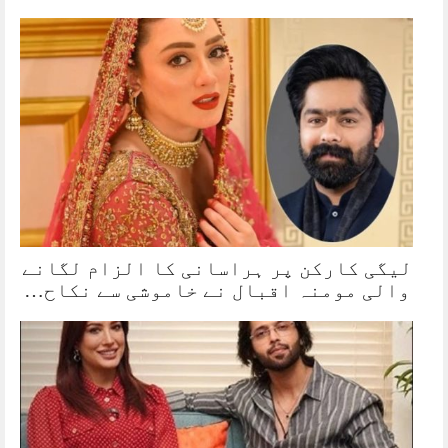
لیگی کارکن پر ہراسانی کا الزام لگانے
والی مومنہ اقبال نے خاموشی سے نکاح…