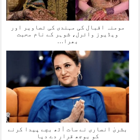
مومنہ اقبال کی مہندی کی تصاویر اور
ویڈیوز وائرل، شوہر کے نام محبت
بھرا…
بشریٰ انصاری نے سات آٹھ بچے پیدا کرنے
کو بوجھ قرار دے دیا