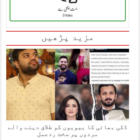
بہت اچھی ہے
0 Votes
مزید پڑھیں
ڈکی بھائی کا بیویوں کو طلاق دینے والے
مردوں پر سخت ردعمل