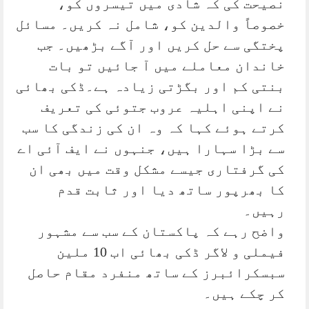
نصیحت کی کہ شادی میں تیسروں کو،
خصوصاً والدین کو، شامل نہ کریں۔ مسائل
پختگی سے حل کریں اور آگے بڑھیں۔ جب
خاندان معاملے میں آ جائیں تو بات
بنتی کم اور بگڑتی زیادہ ہے۔ڈکی بھائی
نے اپنی اہلیہ عروب جتوئی کی تعریف
کرتے ہوئے کہا کہ وہ ان کی زندگی کا سب
سے بڑا سہارا ہیں، جنہوں نے ایف آئی اے
کی گرفتاری جیسے مشکل وقت میں بھی ان
کا بھرپور ساتھ دیا اور ثابت قدم
رہیں۔
واضح رہے کہ پاکستان کے سب سے مشہور
فیملی و لاگر ڈکی بھائی اب 10 ملین
سبسکرائبرز کے ساتھ منفرد مقام حاصل
کر چکے ہیں۔