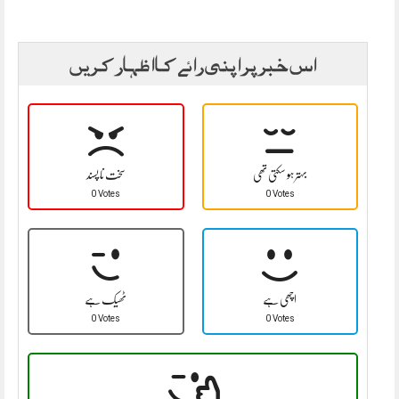
اس خبر پر اپنی رائے کا اظہار کریں
بہتر ہو سکتی تھی
سخت نا پسند
0 Votes
0 Votes
اچھی ہے
ٹھیک ہے
0 Votes
0 Votes