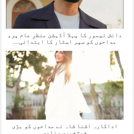
دانش تیمور کا پہلا آڈیشن منظرِ عام پر،
مداحوں کو سپر اسٹار کا ابتدائی…
اداکارہ اشنا شاہ نے مداحوں کو بڑی
خوشخبری سنادی