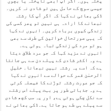
پختہ ہوں۔ اگر آپ ابھی ناپختہ یا بچوں
جیسی سوچ کے حامل ہیں تو شادی نہ کریں۔
ڈکی بھائی نے کہا کہ اگر آپ کا رشتہ
نبھانے کا ارادہ ہی نہیں تو پھر کسی کی
زندگی کیوں برباد کریں۔ انہوں نے کہا
کہ یہی صورتحال خواتین کی طرف سے بھی
ہو تو مرد کی زندگی تباہ ہوتی ہے۔
انہوں نے مزید کہا کہ جو مرد طلاق دیتا
ہے وہ اکثر شادی کے پہلے دن سے ہی جانتا
ہے کہ اسے یہ رشتہ نہیں نبھانا۔ خلیل
الرحمٰن قمر کے حوالے سے انہوں نے کہا
کہ جو عورت رشتہ توڑنے کا فیصلہ کرتی
ہے وہ جذباتی طور پر بہت پہلے اس رشتے
سے نکل چکی ہوتی ہے، اور یہ سب کچھ شادی
سے پہلے ہی طے ہو جاتا ہے۔ڈکی بھائی نے