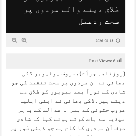
طلاق دینے والے مردوں پر
سخت ردعمل
2026-05-13
Post Views:
6
(روزنامہ جرأت)معروف یوٹیوبر ڈکی
بھائی نے ان مردوں پر سخت تنقید کی جو
شادی کے فوراً بعد بیویوں کو طلاق دے
دیتے ہیں۔ڈکی بھائی نے اپنی اہلیہ
عروب جتوئی کے ہمراہ عدالت کے باہر
میڈیا سے بات کرتے ہوئے کہا کہ شادی
صرف اُن مردوں کا کام ہے جو ذہنی طور پر