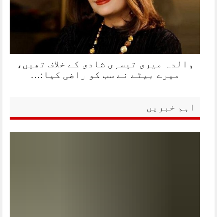
والدہ میری تیسری شادی کے خلاف تھیں،
میرے بیٹے نے سب کو راضی کیا:…
اہم خبریں