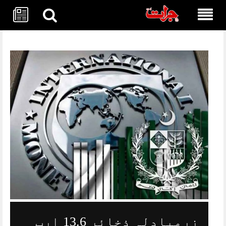
Skip
to
content
زرمبادلہ ذخائر 13.6 ارب