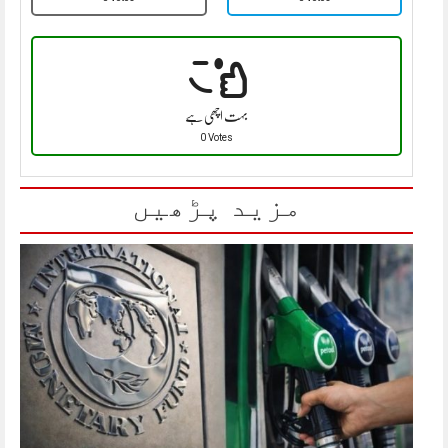
بہت اچھی ہے
0 Votes
مزید پڑھیں