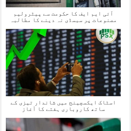
آئی ایم ایف کا حکومت سے پیٹرولیم
مصنوعات پر سبسڈی نہ دینے کا مطالبہ
اسٹاک ایکسچینج میں شاندار تیزی کے
ساتھ کاروباری ہفتے کا آغاز