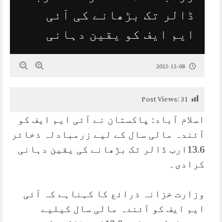
ڈالر تک بڑھانے کی آئی
ایم ایف کو یقین دہانی
2023-12-08
Post Views:
31
اسلام آباد: پاکستان نے آئی ایم ایف کو
آئندہ مالی سال کے لیے زرمبادلہ ذخائر
13.6ارب ڈالر تک بڑھانے کی یقین دہانی
کرادی۔
وزارت خزانہ ذرائع کا کہناہے کہ آئی
ایم ایف کو آئندہ مالی سال کیلیے