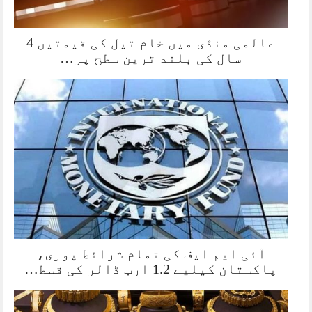
عالمی منڈی میں خام تیل کی قیمتیں 4
سال کی بلند ترین سطح پر…
آئی ایم ایف کی تمام شرائط پوری،
پاکستان کیلیے 1.2 ارب ڈالر کی قسط…