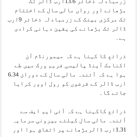
زرمبادلہ ذخائر 13.6ارب ڈالر تک
بڑھانے اور رواں مالی سال کے اختتام
تک مرکزی بینک کے زرمبادلہ ذخائر 9ارب
ڈالر تک بڑھانے کی یقین دہانی کرادی
ہے۔
ذرائع کا کہنا ہے کہ میمورنڈم آن
اکنامک آینڈ پالیسی فریم ورک میں طے
ہوا ہے کہ آئندہ مالی سال کے دوران 6.34
ارب ڈالر کے قرضوں کو رول اوور کرایا
جائے گا۔
ذرائع کاکہنا ہے کہ آئی ایم ایف سے
آئندہ مالی سال کیلئے بیرونی سرمایہ
1.31ارب ڈالربڑھانے پر اتفاق ہوا اور