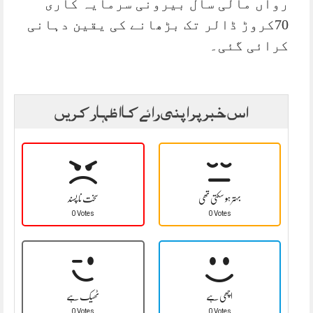
رواں مالی سال بیرونی سرمایہ کاری
70کروڑ ڈالر تک بڑھانے کی یقین دہانی
کرائی گئی۔
اس خبر پر اپنی رائے کا اظہار کریں
بہتر ہو سکتی تھی
سخت نا پسند
0 Votes
0 Votes
اچھی ہے
ٹھیک ہے
0 Votes
0 Votes