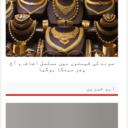
سونے کی قیمتوں میں مسلسل اضافہ، آج
پھر مہنگا ہوگیا
اہم خبریں