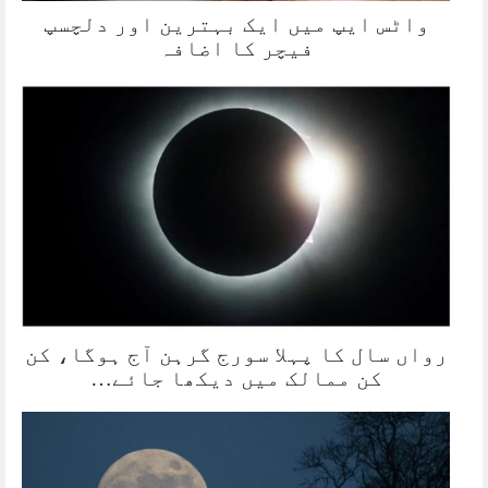
واٹس ایپ میں ایک بہترین اور دلچسپ
فیچر کا اضافہ
رواں سال کا پہلا سورج گرہن آج ہوگا، کن
کن ممالک میں دیکھا جائے…