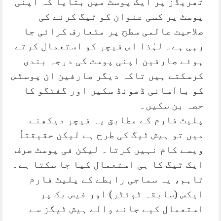
تھریڈز پر ایک پوسٹ میں بتایا کہ اپنی
پوسٹ پر کسی عنوان کو ٹیگ کرنے کی
صلاحیت عالمی سطح پر متعارف کرائی جا
رہی ہے۔ لہٰذا اس فیچر کو استعمال کرتے
ہوئے صارفین اپنی پوسٹ کی درجہ بندی
کرسکتے ہیں تاکہ دیگر صارفین ان پوسٹس
کو باآسانی ڈھونڈ سکیں اور گفتگو کا
حصہ بن سکیں۔
پلیٹ فارم کے مطابق یہ فیچر دیکھنے
میں تو ہیش ٹیگ کی طرح ہے لیکن حقیقتاً
ویسے کام نہیں کرتا۔ لیکن فی پوسٹ صرف
ایک ٹیگ کا ہی استعمال کیا جا سکتا ہے۔
تاہم، یہ سماجی رابطے کے پلیٹ فارم
ایکس (سابقہ ٹوئٹر) اور فیس بک پر
استعمال کیے جانے والے ہیش ٹیگز سے