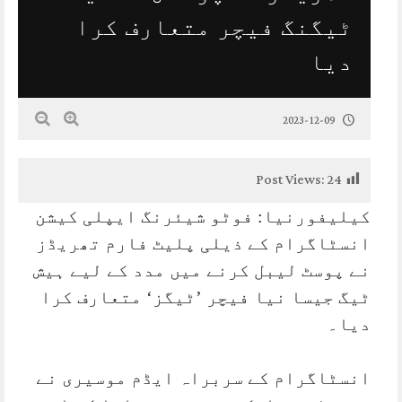
ٹیگنگ فیچر متعارف کرا
دیا
2023-12-09
Post Views:
24
کیلیفورنیا: فوٹو شیئرنگ ایپلی کیشن
انسٹاگرام کے ذیلی پلیٹ فارم تھریڈز
نے پوسٹ لیبل کرنے میں مدد کے لیے ہیش
ٹیگ جیسا نیا فیچر ’ٹیگز‘ متعارف کرا
دیا۔
انسٹاگرام کے سربراہ ایڈم موسیری نے