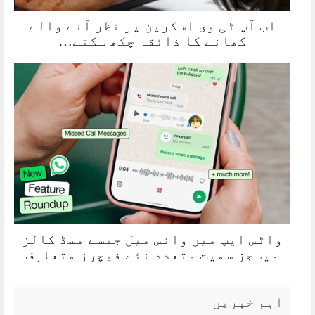
اب آپ ٹی وی اسکرین پر نظر آنے والے
کھانے کا ذائقہ چکھ سکتے…
واٹس ایپ میں وائس میل جیسے مسڈ کالز
میسجز سمیت متعدد نئے فیچرز متعارف
اہم خبریں