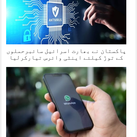
پاکستان نے بھارت اسرائیل سائبرحملوں
کے توڑ کیلئے اینٹی وائرس تیارکرلیا