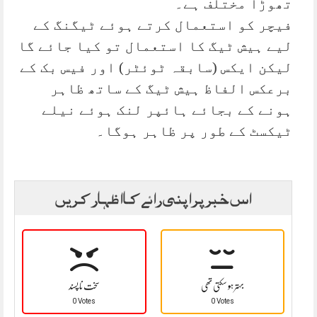
تھوڑا مختلف ہے۔
فیچر کو استعمال کرتے ہوئے ٹیگنگ کے
لیے ہیش ٹیگ کا استعمال تو کیا جائے گا
لیکن ایکس (سابقہ ٹوئٹر) اور فیس بک کے
برعکس الفاظ ہیش ٹیگ کے ساتھ ظاہر
ہونے کے بجائے ہائپر لنک ہوئے نیلے
ٹیکسٹ کے طور پر ظاہر ہوگا۔
اس خبر پر اپنی رائے کا اظہار کریں
بہتر ہو سکتی تھی
سخت نا پسند
0 Votes
0 Votes