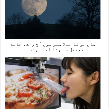
سالِ نو کا پہلا سپر مون آج رات، چاند
معمول سے بڑا اور زیادہ…