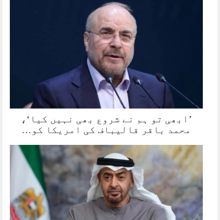
’ابھی تو ہم نے شروع بھی نہیں کیا‘،
محمد باقر قالیباف کی امریکا کو…