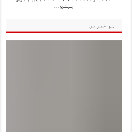
پہنچ…
اہم خبریں