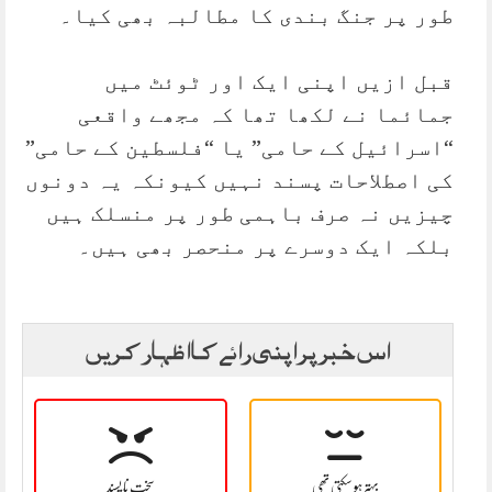
طور پر جنگ بندی کا مطالبہ بھی کیا۔
قبل ازیں اپنی ایک اور ٹوئٹ میں
جمائما نے لکھا تھا کہ مجھے واقعی
“اسرائیل کے حامی” یا “فلسطین کے حامی”
کی اصطلاحات پسند نہیں کیونکہ یہ دونوں
چیزیں نہ صرف باہمی طور پر منسلک ہیں
بلکہ ایک دوسرے پر منحصر بھی ہیں۔
اس خبر پر اپنی رائے کا اظہار کریں
بہتر ہو سکتی تھی
سخت نا پسند