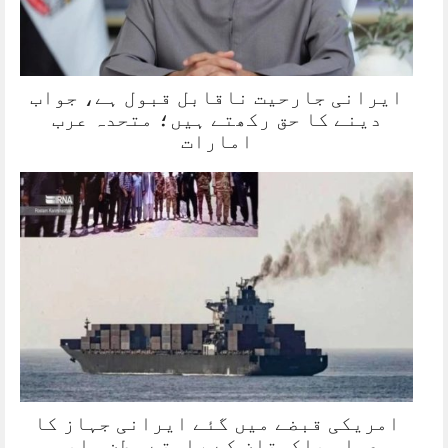
ایرانی جارحیت ناقابل قبول ہے، جواب
دینے کا حق رکھتے ہیں؛ متحدہ عرب
امارات
امریکی قبضے میں گئے ایرانی جہاز کا
عملہ پاکستان کے راستے وطن واپس