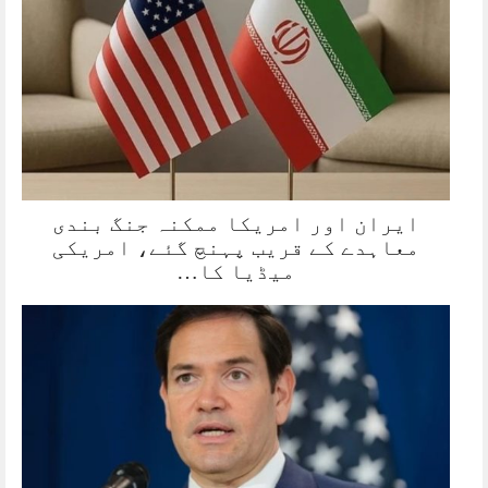
ایران اور امریکا ممکنہ جنگ بندی
معاہدے کے قریب پہنچ گئے، امریکی
میڈیا کا…