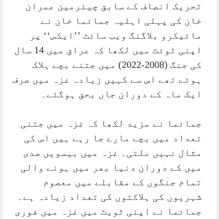
تحریک انصاف کے سابق چیئرمین عمران
خان کی پہلی اہلیہ جمائما خان نے
مائیکرو بلاگنگ ویب سائٹ ’’ایکس‘‘ پر
اپنی ٹوئٹ میں لکھا کہ عراق میں 14 سال
کی جنگ (2008-2022) میں جتنے بچے ہلاک
ہوئے تھے اس سے کہیں زیادہ غزہ میں صرف
ایک ماہ کے دوران جاں بحق ہوگئے۔
جمائما نے مزید لکھا کہ غزہ میں جتنی
تعداد میں بچے مارے جا رہے ہیں اس کی
مثال نہیں ملتی۔ غزہ میں بیسویں صدی
میں کے دوران دنیا بھر میں ہونے والی
تمام جنگوں کے مقابلے میں معصوم
شہریوں کی ہلاکتوں کی تعداد زیادہ ہے۔
جمائما نے اپنی ٹویٹ میں غزہ میں فوری