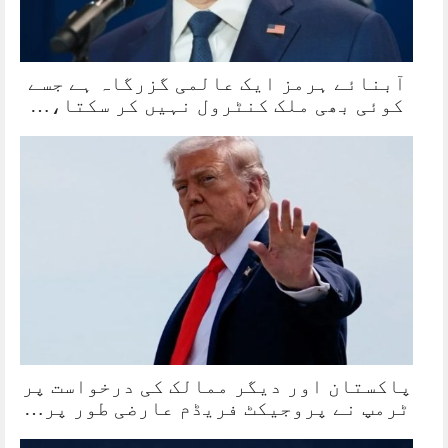
آبنائے ہرمز ایک عالمی گزرگاہ ہے جسے
کوئی بھی ملک کنٹرول نہیں کر سکتا،…
پاکستان اور دیگر ممالک کی درخواست پر
ٹرمپ نے پروجیکٹ فریڈم عارضی طور پر…