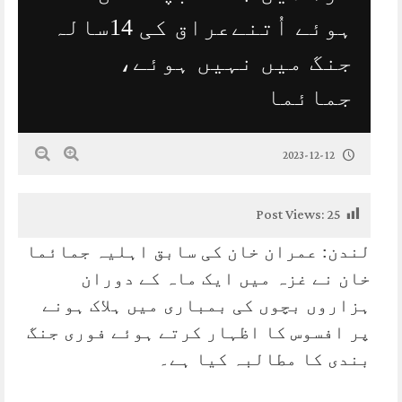
ہوئے اُتنےعراق کی 14سالہ
جنگ میں نہیں ہوئے،
جمائما
2023-12-12
Post Views:
25
لندن: عمران خان کی سابق اہلیہ جمائما
خان نے غزہ میں ایک ماہ کے دوران
ہزاروں بچوں کی بمباری میں ہلاک ہونے
پر افسوس کا اظہار کرتے ہوئے فوری جنگ
بندی کا مطالبہ کیا ہے۔