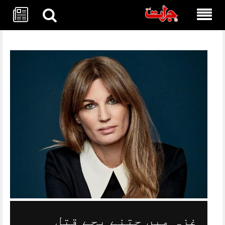
Skip
to
content
غزہ میں جتنے بچے قتل