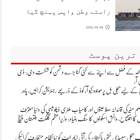
راستے وطن واپس پہنچ گیا
2026-05-04
ترین پوسٹ
 اللہ کے فضل سے اپنے سے کئی گنا بڑے دشمن کو شکست دی: ڈی
 آر
ے لیے بجلی بل پر موجود کیو آر کوڈ کے ذریعے رجسٹریشن کرائیں، پاور
م منیر کی قائدانہ صلاحیتوں اور کامیاب ملٹری ڈپلومیسی کی دنیا معترف
ں کا افتتاح، دانش اسکولوں کا سنگ بنیاد: وزیراعظم گلگت بلتستان پہنچ
تک بجلی سبسڈی ختم، پاکستان کی آئی ایم ایف کو نیا نظام متعارف کرانیکی