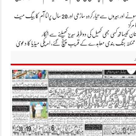
ایشا امبانی کی سونے اور ہیروں سے تیار کردہ ساڑھی اور 20 سال پرانا آم کا بیگ میٹ
 مرکز
ان کیساتھ کسی بھی کھیل کی دوطرفہ سیریز کھیلنے سے انکار
یکا ممکنہ جنگ بندی معاہدے کے قریب پہنچ گئے، امریکی میڈیا کا دعویٰ