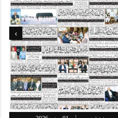
›
روزنامہ جرأت 01 مئی 2026