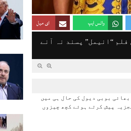
واٹس ایپ
ای میل
فلم “انیمل” پسند نہ آنے
بھائی بوبی دیول کی حال ہی میں
تجزیہ پیش کرتے ہوئے کچھ چیزوں