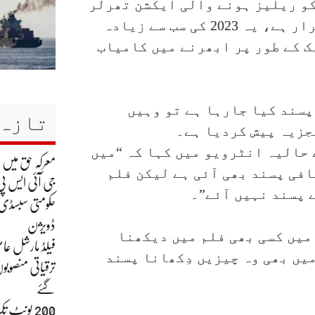
کو ریلیز ہونے والی ایکشن تھرلر
فلم “انیمل” کی باکس آفس پر حکمرانی برقرار ہے، یہ 2023 کی سب سے زیادہ
ک کے طور پر ابھرنے میں کامیاب
پسند کیا جارہا ہے تو وہیں
تازہ 
جزیہ پیش کردیا ہے۔
 حالیہ انٹرویو میں کہا کہ “میں
معرکہ حق میں
فی پسند بھی آئی ہے لیکن فلم
جی آئی ایس پی
 پسند نہیں آئے”۔
حکومتی سبسڈی ک
ڈویژن
 میں کسی بھی فلم میں دیکھنا
فیلڈ مارشل عاص
یں بھی وہ چیزیں دِکھانا پسند
ترقیاتی منصوبو
گئے
200 یونٹ 