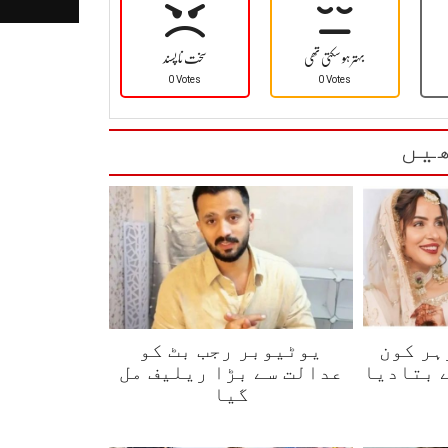
بہتر ہو سکتی تھی
سخت نا پسند
0 Votes
0 Votes
یں
ہر کون
یوٹیوبر رجب بٹ کو
 بتادیا
عدالت سے بڑا ریلیف مل
گیا