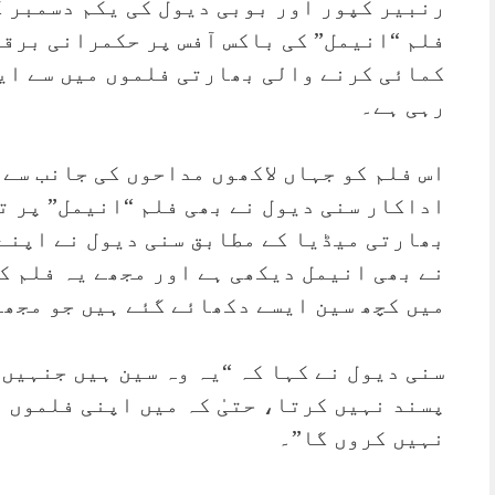
رنبیر کپور اور بوبی دیول کی یکم دسمبر 
کمائی کرنے والی بھارتی فلموں میں سے ای
رہی ہے۔
اس فلم کو جہاں لاکھوں مداحوں کی جانب سے 
اداکار سنی دیول نے بھی فلم “انیمل” پر ت
بھارتی میڈیا کے مطابق سنی دیول نے اپنے
نے بھی انیمل دیکھی ہے اور مجھے یہ فلم کا
میں کچھ سین ایسے دکھائے گئے ہیں جو مجھے
سنی دیول نے کہا کہ “یہ وہ سین ہیں جنہیں
پسند نہیں کرتا، حتیٰ کہ میں اپنی فلموں م
نہیں کروں گا”۔