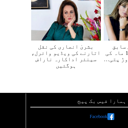
 سابق
بشریٰ انصاری کی نقل
اہلیہ جمائما 12 ماہ کی
اتارنے کی ویڈیو وائرل،
وڑ پتی…
سینئر اداکارہ ناراض
ہوگئیں
ہمارا فیس بک پیج
Facebook