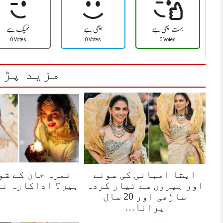
بہت اچھی ہے
اچھی ہے
ٹھیک ہے
0 Votes
0 Votes
0 Votes
مزید پڑھ
ایشا امبانی کی سونے
نمرہ خان کے شو
اور ہیروں سے تیار کردہ
ہیں؟ اداکارہ نے
ساڑھی اور 20 سال
پرانا…