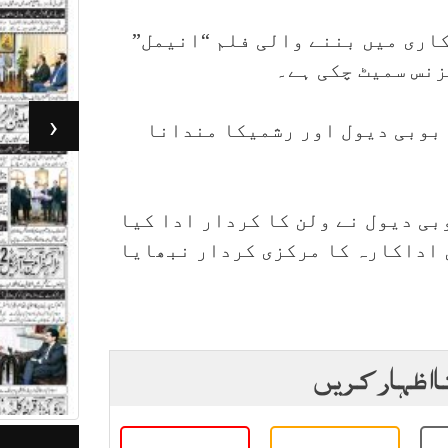
اری میں بننے والی فلم “انیمل”
‹
 بوبی دیول اور رشمیکا مندانا
بی دیول نے ولن کا کردار ادا کیا
 اداکارہ کا مرکزی کردار نبھایا
ا اظہار کریں
جرأت لاہور 03مئی 2026