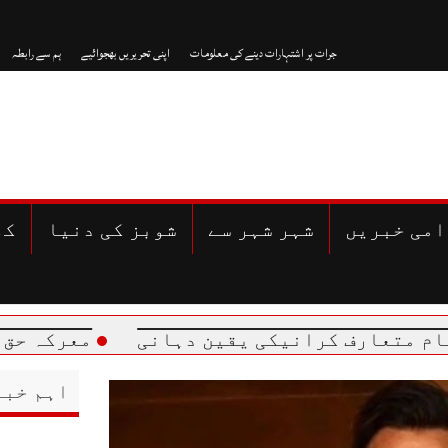
جرات پر اشتہارات دینے کی معلومات
اپنی تحریریں بھجوائیے
ہم سے رابطہ
امی خبریں
شہر شہر سے
شوبز کی دنیا
کھ
معرکہ حق میں اللہ کے 
اہم خبر