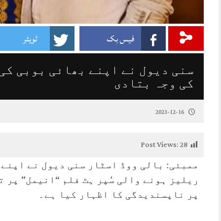
فیس بک
ٹویٹر
سنی دیول نے اپنے بھائی بوبی کی 
کی وجہ بتادی
2023-12-16
Post Views:
28
ممبئی: بالی ووڈ اسٹار سنی دیول نے اپنے 
ریلیز ہونے والی سُپر ہٹ فلم “انیمل” پر 
پر ناپسندیدگی کا اظہار کیا ہے۔