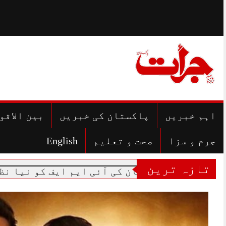
Skip
to
content
اہم خبریں
پاکستان کی خبریں
بین الاقو
جرم و سزا
صحت و تعلیم
English
تازہ ترین