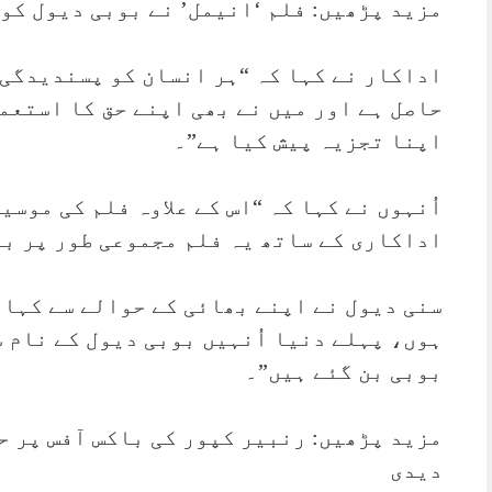
مزید پڑھیں: فلم ‘انیمل’ نے بوبی دیول کو 
اداکار نے کہا کہ “ہر انسان کو پسندیدگی 
حاصل ہے اور میں نے بھی اپنے حق کا استعم
اپنا تجزیہ پیش کیا ہے”۔
اُنہوں نے کہا کہ “اس کے علاوہ فلم کی موس
اداکاری کے ساتھ یہ فلم مجموعی طور پر ب
سنی دیول نے اپنے بھائی کے حوالے سے کہا 
ہوں، پہلے دنیا اُنہیں بوبی دیول کے نام س
بوبی بن گئے ہیں”۔
مزید پڑھیں: رنبیر کپور کی باکس آفس پر 
دیدی