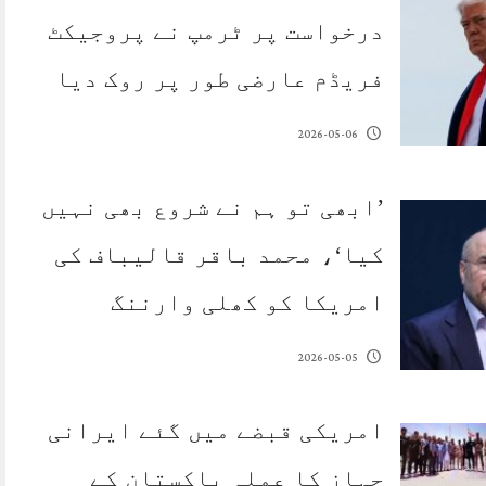
درخواست پر ٹرمپ نے پروجیکٹ
فریڈم عارضی طور پر روک دیا
2026-05-06
’ابھی تو ہم نے شروع بھی نہیں
کیا‘، محمد باقر قالیباف کی
امریکا کو کھلی وارننگ
2026-05-05
امریکی قبضے میں گئے ایرانی
جہاز کا عملہ پاکستان کے