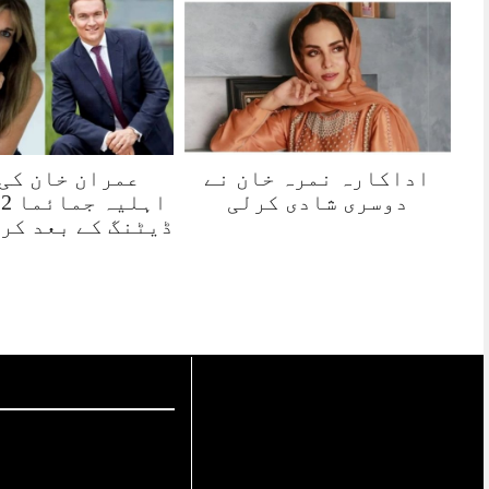
اداکارہ نمرہ خان نے
عمران خان کی
دوسری شادی کرلی
ڈیٹنگ کے بعد کر