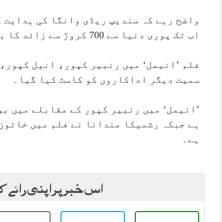
واضح رہے کہ سندیپ ریڈی وانگا کی ہدایت ک
اب تک پوری دنیا سے 700 کروڑ سے زائد کا بزنس سمیٹ چکی ہے۔
فلم ’انیمل‘ میں رنبیر کپور، انیل کپور،
سمیت دیگر اداکاروں کو کاسٹ کیا گیا۔
’انیمل‘ میں رنبیر کپور کے مقابلے میں بو
ہے جبکہ رشمیکا مندانا نے فلم میں خاتون
ہے۔
اس خبر پر اپنی رائے ک
ہور 05مئی 2026
روزنامہ 