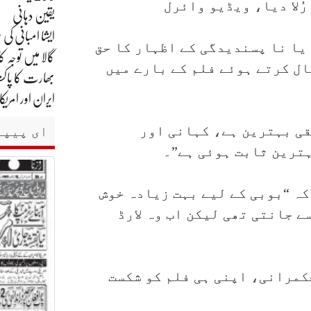
رُلا دیا، ویڈیو وائرل
یقین دہانی
یا نا پسندیدگی کے اظہار کا حق
گالا میں توجہ کا
ال کرتے ہوئے فلم کے بارے میں
بھارت کا پاکست
ایران اور امر
یقی بہترین ہے، کہانی اور
ای پیپر
ہترین ثابت ہوئی ہے”۔
کہ “بوبی کے لیے بہت زیادہ خوش
ے جانتی تھی لیکن اب وہ لارڈ
حکمرانی، اپنی ہی فلم کو شکست