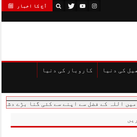
آج کا اخبار
یل کی دنیا
کاروبار کی دنیا
فضل سے اپنے سے کئی گنا بڑے دشمن کو شکست دی: 
یں