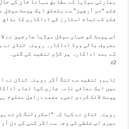
بھارتی میڈیا کے مطابق سہانا خان کی حال
فلم “دی آرچیز” سے متعلق ایک پوسٹ سوشل م
فلم کے تمام اسٹارز کی اداکاری کا مذاق ا
اس پوسٹ کو جہاں سوشل میڈیا صارفین نے لا
معروف بالی ووڈ اداکارہ روینہ ٹنڈن نے بھ
کے بعد اداکارہ پر کڑی تنقید کی گئی۔
r2
تاہم، تنقید سے تنگ آکر روینہ ٹنڈن نے ا
میں ایک معافی نامہ جاری کیا تھا، اداکار
پوسٹ لائک کردی تھی، مجھے دراصل معلوم ہی
روینہ ٹنڈن نے کہا کہ “اسکرولنگ کرتے ہوئ
میری اس غلطی کی وجہ سے اگر کسی کی دل آز