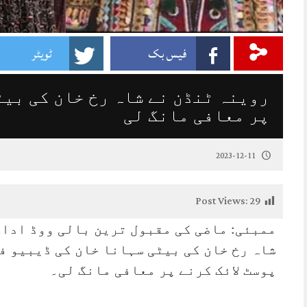
فیس بک
ٹویٹر
روینہ ٹنڈن نے شاہ رخ خان کی بیٹ
پر معافی مانگ لی
2023-12-11
Post Views:
29
ممبئی: ماضی کی مقبول ترین بالی ووڈ ادا
شاہ رخ خان کی بیٹی سہانا خان کی ڈیبیو فل
پوسٹ لائک کرنے پر معافی مانگ لی۔