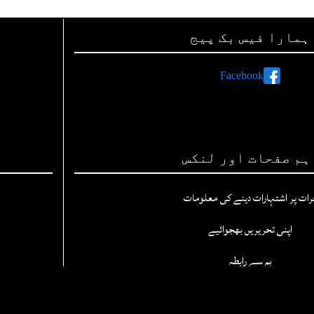
ہمارا فیس بک پیج
Facebook
ہم صفحات اور لنکس
رات پر اشتہارات دینے کی معلومات
اپنی تحریریں بھجوائیے
ہم سے رابطہ