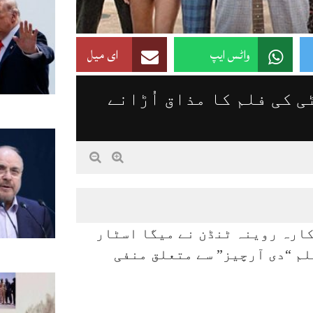
واٹس ایپ
ای میل
ی کی فلم کا مذاق اُڑانے
کارہ روینہ ٹنڈن نے میگا اسٹار
م “دی آرچیز” سے متعلق منفی