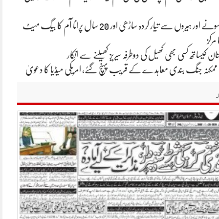
ایشا امبانی کی سونے اور ہیروں سے تیار کردہ ساڑھی اور 20 سال پرانا آم کا بیگ میٹ
 مرکز
ان کیساتھ کسی بھی کھیل کی دوطرفہ سیریز کھیلنے سے انکار
یکا ممکنہ جنگ بندی معاہدے کے قریب پہنچ گئے، امریکی میڈیا کا دعویٰ