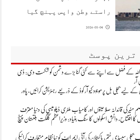
راستے وطن واپس پہنچ گیا
2026-05-04
ترین پوسٹ
 اللہ کے فضل سے اپنے سے کئی گنا بڑے دشمن کو شکست دی: ڈی
 آر
ے لیے بجلی بل پر موجود کیو آر کوڈ کے ذریعے رجسٹریشن کرائیں، پاور
م منیر کی قائدانہ صلاحیتوں اور کامیاب ملٹری ڈپلومیسی کی دنیا معترف
ں کا افتتاح، دانش اسکولوں کا سنگ بنیاد: وزیراعظم گلگت بلتستان پہنچ
تک بجلی سبسڈی ختم، پاکستان کی آئی ایم ایف کو نیا نظام متعارف کرانیکی