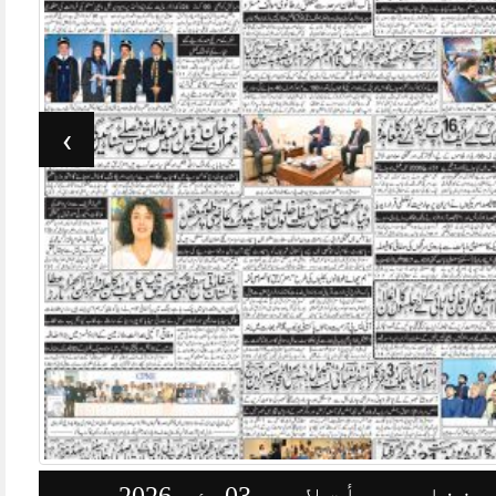
›
وزنامہ جرأت لاہور 03مئی 2026