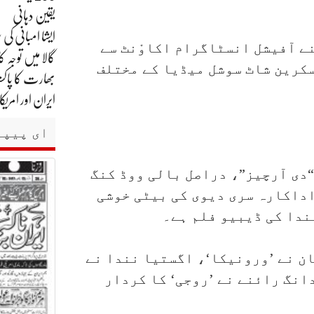
یقین دہانی
ے آفیشل انسٹاگرام اکاوْنٹ سے
گالا میں توجہ کا
سکرین شاٹ سوشل میڈیا کے مختلف
بھارت کا پاکست
ایران اور امر
ای پیپر
 والی “دی آرچیز”، دراصل بالی ووڈ کنگ
اداکارہ سری دیوی کی بیٹی خوشی
ندا کی ڈیبیو فلم ہے۔
ان نے ’ورونیکا‘، اگستیا نندا نے
دانگ رائنے نے ’روجی‘ کا کردار