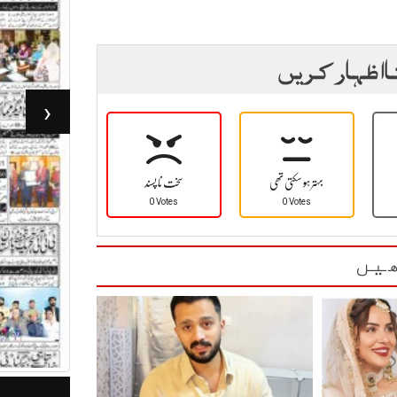
ا اظہار کریں
‹
بہتر ہو سکتی تھی
سخت نا پسند
0 Votes
0 Votes
یں
جرأت لاہور 05مئی 2026
ر