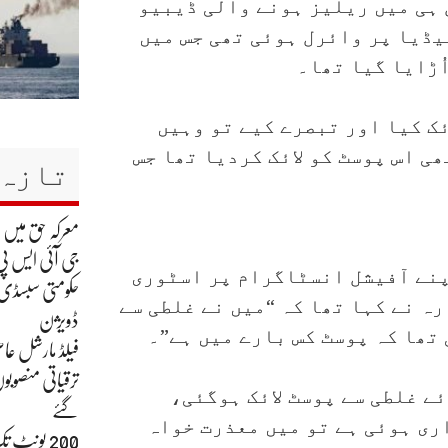
 ہی میں ریلیز ہونے والی ڈیبیو
یڈیا پر وائرل ہوئی تھی جس میں
ُڑایا گیا تھا۔
ئک کیا اور تبصرے کیے تو وہیں
ی اس پوسٹ کو لائک کردیا تھا جس
تازہ 
معرکہ حق میں
جی آئی ایس پی
پنے آفیشل انسٹاگرام پر اسٹوری
حکومتی سبسڈی ک
ہ نے کہا تھا کہ “میں نے غلطی سے
ڈویژن
 تھا کہ پوسٹ کس بارے میں ہے”۔
فیلڈ مارشل عاص
ترقیاتی منصوبو
ے غلطی سے پوسٹ لائک ہوگئی،
گئے
اری ہوئی ہے تو میں معذرت خواہ
200 یونٹ 