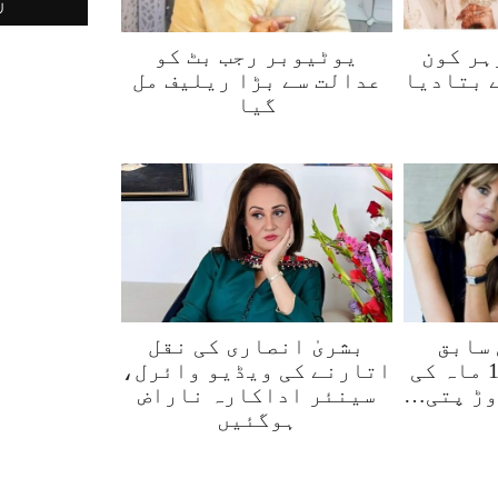
ہر کون
یوٹیوبر رجب بٹ کو
 بتادیا
عدالت سے بڑا ریلیف مل
گیا
 سابق
بشریٰ انصاری کی نقل
اہلیہ جمائما 12 ماہ کی
اتارنے کی ویڈیو وائرل،
وڑ پتی…
سینئر اداکارہ ناراض
ہوگئیں