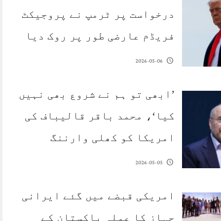
درخواست پر ٹرمپ نے پروجیکٹ
فریڈم عارضی طور پر روک دیا
2026-05-06
’ابھی تو ہم نے شروع بھی نہیں
کیا‘، محمد باقر قالیباف کی
امریکا کو کھلی وارننگ
2026-05-05
امریکی قبضے میں گئے ایرانی
جہاز کا عملہ پاکستان کے