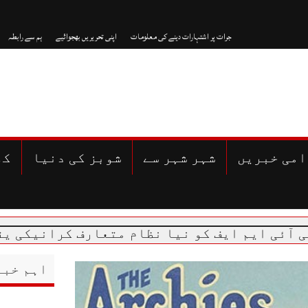
جرات پر اشتہارات دینے کی معلومات
اپنی تحریریں بھجوائیے
ہم سے رابطہ
امی خبریں
شہر شہر سے
شوبز کی دنیا
کھ
اہم خبر