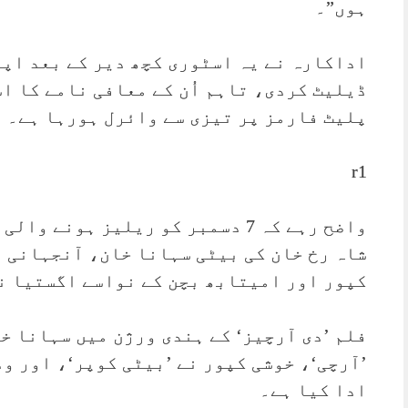
ہوں”۔
اداکارہ نے یہ اسٹوری کچھ دیر کے بعد اپن
ڈیلیٹ کردی، تاہم اُن کے معافی نامے کا ا
پلیٹ فارمز پر تیزی سے وائرل ہورہا ہے۔
r1
واضح رہے کہ 7 دسمبر کو ریلیز ہونے
شاہ رخ خان کی بیٹی سہانا خان، آنجہانی 
کپور اور امیتابھ بچن کے نواسے اگستیا ن
فلم ’دی آرچیز‘ کے ہندی ورژن میں سہانا خ
’آرچی‘، خوشی کپور نے ’بیٹی کوپر‘، اور و
ادا کیا ہے۔