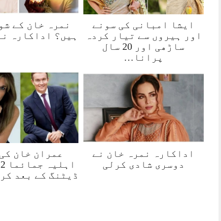
ایشا امبانی کی سونے
نمرہ خان کے شو
اور ہیروں سے تیار کردہ
ہیں؟ اداکارہ نے
ساڑھی اور 20 سال
پرانا…
اداکارہ نمرہ خان نے
عمران خان کی
دوسری شادی کرلی
ڈیٹنگ کے بعد کر