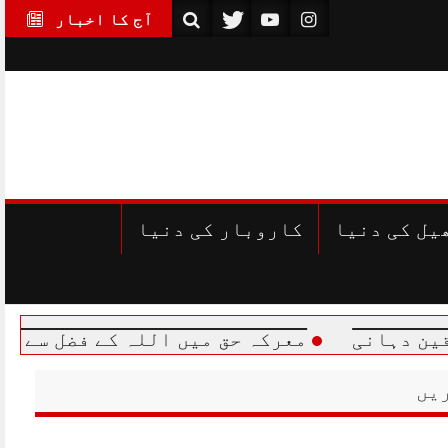
آج کا اخبار
یل کی دنیا
کاروبار کی دنیا
معرکہ حق میں اللہ کے فضل سے اپنے سے کئی گ
یں