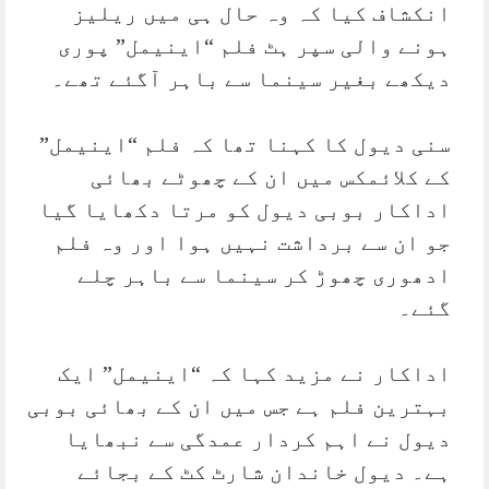
انکشاف کیا کہ وہ حال ہی میں ریلیز
ہونے والی سپر ہٹ فلم “اینیمل” پوری
دیکھے بغیر سینما سے باہر آگئے تھے۔
سنی دیول کا کہنا تھا کہ فلم “اینیمل”
کے کلائمکس میں ان کے چھوٹے بھائی
اداکار بوبی دیول کو مرتا دکھایا گیا
جو ان سے برداشت نہیں ہوا اور وہ فلم
ادھوری چھوڑ کر سینما سے باہر چلے
گئے۔
اداکار نے مزید کہا کہ “اینیمل” ایک
بہترین فلم ہے جس میں ان کے بھائی بوبی
دیول نے اہم کردار عمدگی سے نبھایا
ہے۔ دیول خاندان شارٹ کٹ کے بجائے