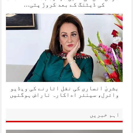
کی ڈیٹنگ کے بعد کروڑ پتی…
بشریٰ انصاری کی نقل اتارنے کی ویڈیو
وائرل، سینئر اداکارہ ناراض ہوگئیں
اہم خبریں