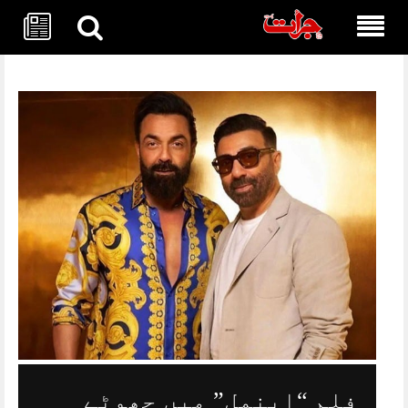
Skip
to
content
فلم “اینمل” میں چھوٹے