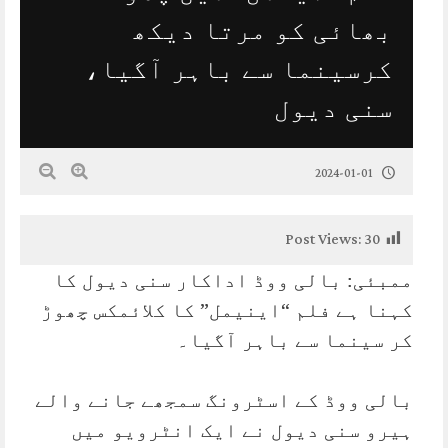
بھائی کو مرتا دیکھ
کرسینما سے باہر آگیا،
سنی دیول
2024-01-01
Post Views:
30
ممبئی: بالی ووڈ اداکار سنی دیول کا
کہنا ہے فلم “اینیمل” کا کلائمکس چھوڑ
کر سینما سے باہر آگیا۔
بالی ووڈ کے اسٹرونگ سمجھے جانے والے
ہیرو سنی دیول نے ایک انٹرویو میں