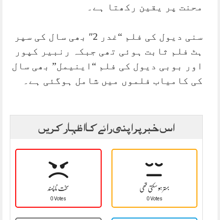
محنت پر یقین رکھتا ہے۔
سنی دیول کی فلم “غدر 2″ بھی سال کی سپر
ہٹ فلم ثابت ہوئی تھی جبکہ رنبیر کپور
اور بوبی دیول کی فلم “اینیمل” بھی سال
کی کامیاب فلموں میں شامل ہوگئی ہے۔
اس خبر پر اپنی رائے کا اظہار کریں
بہتر ہو سکتی تھی
سخت نا پسند
0 Votes
0 Votes