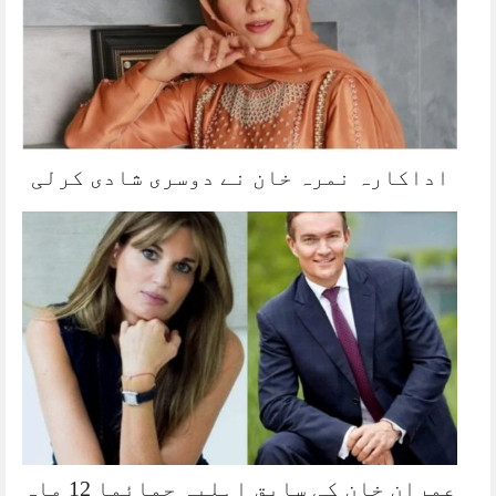
اداکارہ نمرہ خان نے دوسری شادی کرلی
عمران خان کی سابق اہلیہ جمائما 12 ماہ