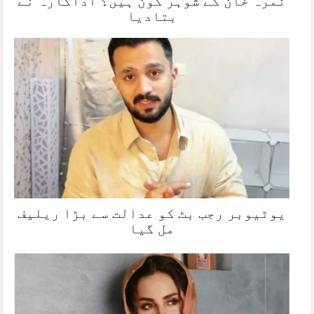
نمرہ خان کے شوہر کون ہیں؟ اداکارہ نے
بتادیا
یوٹیوبر رجب بٹ کو عدالت سے بڑا ریلیف
مل گیا