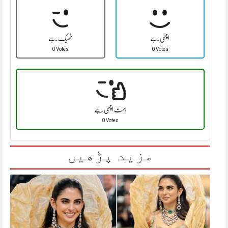
اچھی ہے
ٹھیک ہے
0 Votes
0 Votes
بہت اچھی ہے
0 Votes
مزید پڑھیں