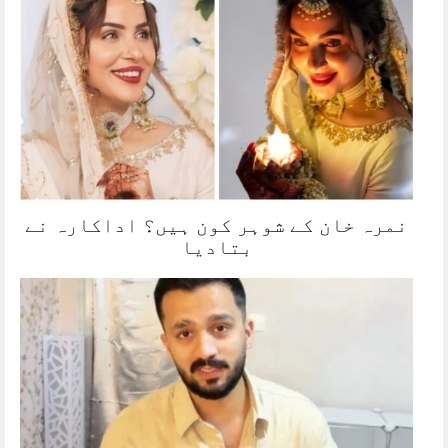
نمرہ خان کے شوہر کون ہیں؟ اداکارہ نے
بتادیا