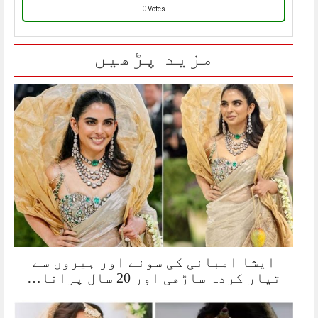
0 Votes
مزید پڑھیں
ایشا امبانی کی سونے اور ہیروں سے
تیار کردہ ساڑھی اور 20 سال پرانا…