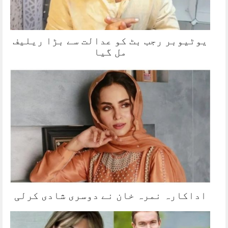
یوٹیوبر رجب بٹ کو عدالت سے بڑا ریلیف
مل گیا
اداکارہ نمرہ خان نے دوسری شادی کرلی