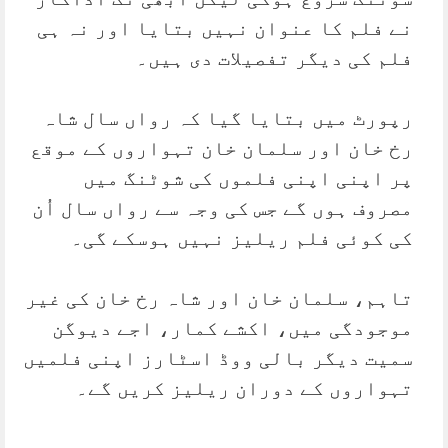
نے فلم کا عنوان نہیں بتایا اور نہ ہی
فلم کی دیگر تفصیلات دی ہیں۔
رپورٹ میں بتایا گیا کہ رواں سال شاہ
رخ خان اور سلمان خان تہواروں کے موقع
پر اپنی اپنی فلموں کی شوٹنگ میں
مصروف ہوں گے جس کی وجہ سے رواں سال اُن
کی کوئی فلم ریلیز نہیں ہوسکے گی۔
تاہم، سلمان خان اور شاہ رخ خان کی غیر
موجودگی میں، اکشے کمار، اجے دیوگن
سمیت دیگر بالی ووڈ اسٹارز اپنی فلمیں
تہواروں کے دوران ریلیز کریں گے۔