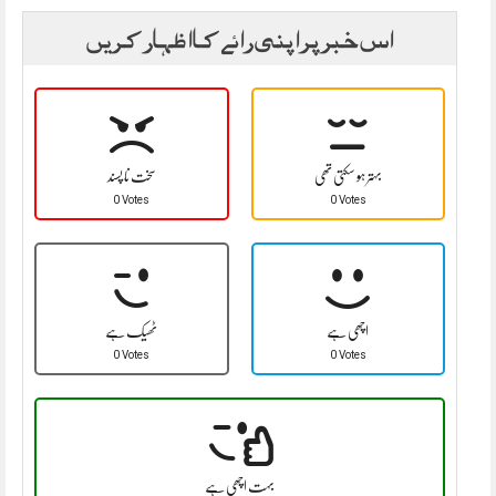
اس خبر پر اپنی رائے کا اظہار کریں
بہتر ہو سکتی تھی
سخت نا پسند
0 Votes
0 Votes
اچھی ہے
ٹھیک ہے
0 Votes
0 Votes
بہت اچھی ہے