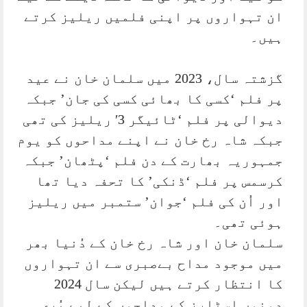
ان تہواروں پر اپنی فلمیں ریلیز کرتے
ہیں۔
گزشتہ سال، 2023 میں سلمان خان نے عید
پر فلم ‘کسی کا بھائی کسی کی جان’ جبکہ
دیوالی پر فلم ‘ٹائیگر 3′ ریلیز کی تھی
جبکہ شاہ رخ خان نے اپنے مداحوں کو یوم
جمہوریہ بھارت کے دن فلم ‘پٹھان’ جبکہ
کرسمس پر فلم ‘ڈنکی’ کا تحفہ دیا تھا
اور اُن کی فلم ‘جوان’ ستمبر میں ریلیز
ہوئی تھی۔
سلمان خان اور شاہ رخ خان کے دُنیا بھر
میں موجود مداح بےصبری سے ان تہواروں
کا انتظار کرتے ہیں لیکن سال 2024
دونوں اسٹارز کے مداحوں کے لیے بُری