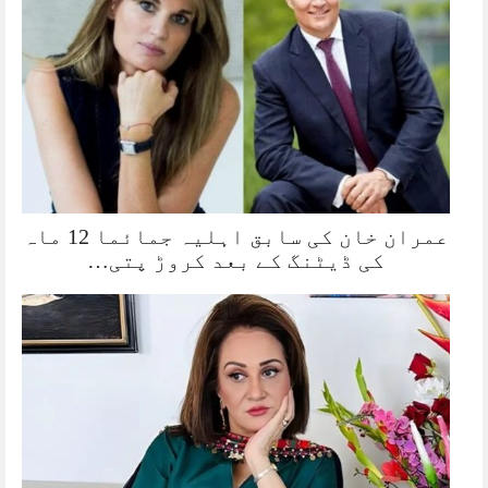
عمران خان کی سابق اہلیہ جمائما 12 ماہ
کی ڈیٹنگ کے بعد کروڑ پتی…