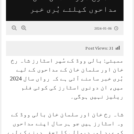
مداحوں کیلئے بُری خبر
2024-01-06
Post Views:
31
ممبئی: بالی ووڈ کے سُپر اسٹارز شاہ رخ
خان اور سلمان خان کے مداحوں کے لیے
بُری خبر سامنے آئی ہے کہ رواں سال 2024
میں، ان دونوں اسٹارز کی کوئی فلم
ریلیز نہیں ہوگی۔
شاہ رخ خان اور سلمان خان بالی ووڈ کے
وہ اسٹارز ہیں جو ہر سال اپنے مداحوں
کو عید اور دیوالی کا تحفہ دینے کے لیے