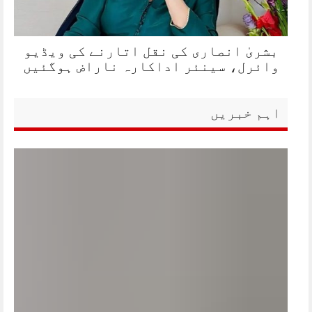
بشریٰ انصاری کی نقل اتارنے کی ویڈیو
وائرل، سینئر اداکارہ ناراض ہوگئیں
اہم خبریں